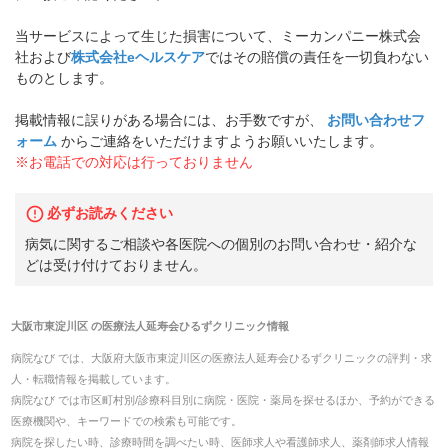
当サービスによって生じた損害について、ミーカンパニー株式会
社および
株式会社eヘルスケア
ではその賠償の責任を一切負わない
ものとします。
掲載情報に誤りがある場合には、お手数ですが、
お問い合わせフ
ォーム
からご連絡をいただけますようお願いいたします。
※お電話での対応は行っておりません
必ずお読みください
病気に関するご相談や各医院への個別のお問い合わせ・紹介な
どは受け付けておりません。
大阪市東淀川区
の
医療法人延寿会ひるずクリニック
情報
病院なび では、
大阪府
大阪市東淀川区
の
医療法人延寿会ひるずクリニック
の
評判・求
人・転職
情報を掲載しています。
病院なび では市区町村別/診療科目別に病院・医院・薬局を探せるほか、予約ができる
医療機関や、キーワードでの検索も可能です。
病院を探したい時、診療時間を調べたい時、医師求人や看護師求人、薬剤師求人情報