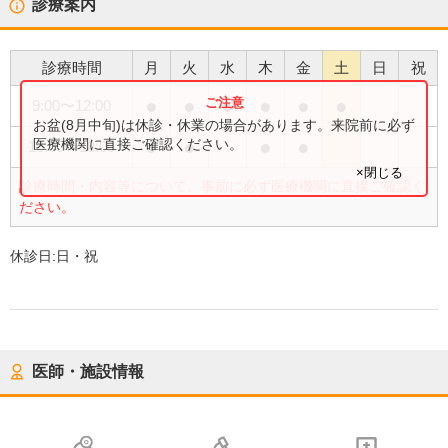
診療案内
診療時間
月
火
水
木
金
土
日
祝
●
●
●
●
●
●
9:00
〜
12:00
お盆(8月中旬)は休診・休業の場合があります。来院前に必ず
●
●
●
●
医療機関に直接ご確認ください。
16:00
〜
18:00
×閉じる
診療時間・内容等について、事前に必ず医療機関に直接ご確認く
ださい。
休診日:
日・祝
医師・施設情報