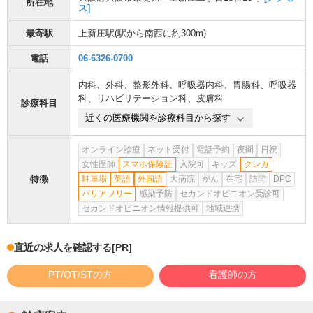
所在地
ス]
最寄駅
上新庄駅
(駅から
南西に約300m
)
電話
06-6326-0700
内科
、
外科
、
整形外科
、
呼吸器内科
、
胃腸科
、
呼吸器
科
、
リハビリテーション科
、
皮膚科
診療科目
近くの医療機関を診療科目から探す
オンライン診療
ネット受付
電話予約
夜間
日祝
女性医師
スマホ保険証
入院可
キッズ
クレカ
特徴
駐車場
英語
外国語
大病院
がん
在宅
訪問
DPC
バリアフリー
感染予防
セカンドオピニオン受診可
セカンドオピニオン情報提供可
地域連携
直近の求人を確認する
[PR]
PT/OT/STの方
看護師の方