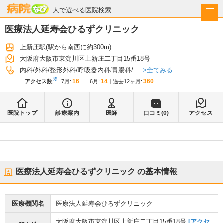
病院なび
人で選べる医院検索
医療法人延寿会ひるずクリニック
上新庄駅
(駅から
南西に約300m
)
大阪府大阪市東淀川区上新庄二丁目15番18号
全てみる
内科
外科
整形外科
呼吸器内科
胃腸科
...
※
16
14
360
アクセス数
7月
:
6月
:
過去12ヶ月:
医院トップ
診療案内
医師
口コミ(
0
)
アクセス
医療法人延寿会ひるずクリニック
の基本情報
医療機関名
医療法人延寿会ひるずクリニック
大阪府大阪市東淀川区上新庄二丁目15番18号
[アクセ