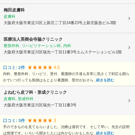
梅田皮膚科
皮膚科
大阪府大阪市東淀川区
上新庄二丁目24番23号上新庄阪急ビル3階
医療法人英樹会寺脇クリニック
整形外科, リハビリテーション科, 内科
大阪府大阪市東淀川区
瑞光一丁目11番3号エムステーションビル1階
4.5
口コミ:
2
件
内科、整形外科、リハビリ、受付、看護師の方達も非常に気さくで対応も朗ら
かでいつ行っても医師はもとより看護師、受付がおそら...
続きを読む
よねむら皮フ科・形成クリニック
皮膚科, 形成外科
大阪府大阪市東淀川区
瑞光一丁目11番3号
3
口コミ:
3
件
手のできものを見てもらいました。治療は適切です、そして早い。先生の説明
は簡潔です。いろいろ聞きた人には向かないかもしれな...
続きを読む