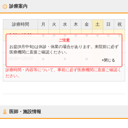
診療案内
診療時間
月
火
水
木
金
土
日
祝
●
●
●
●
●
●
●
●
8:30
〜
12:30
●
●
●
●
●
お盆(8月中旬)は休診・休業の場合があります。来院前に必ず
15:00
〜
18:00
医療機関に直接ご確認ください。
●
●
●
18:00
〜
20:00
×閉じる
診療時間・内容等について、事前に必ず医療機関に直接ご確認く
ださい。
医師・施設情報