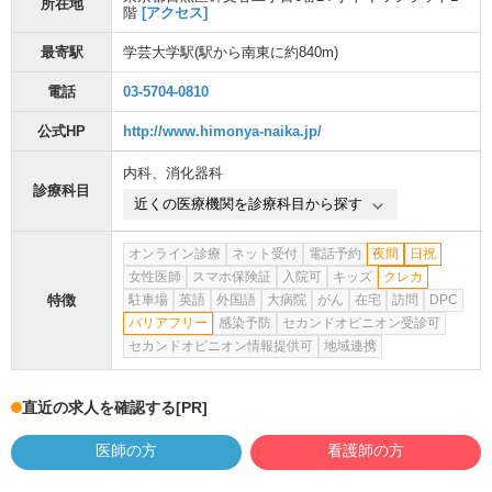
所在地
階
[アクセス]
最寄駅
学芸大学駅
(駅から
南東に約840m
)
電話
03-5704-0810
公式HP
http://www.himonya-naika.jp/
内科
、
消化器科
診療科目
近くの医療機関を診療科目から探す
オンライン診療
ネット受付
電話予約
夜間
日祝
女性医師
スマホ保険証
入院可
キッズ
クレカ
特徴
駐車場
英語
外国語
大病院
がん
在宅
訪問
DPC
バリアフリー
感染予防
セカンドオピニオン受診可
セカンドオピニオン情報提供可
地域連携
直近の求人を確認する
[PR]
医師の方
看護師の方