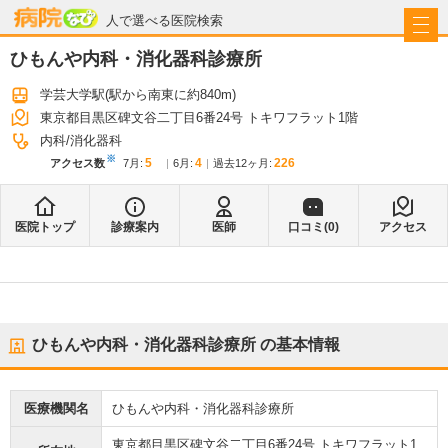
病院なび
人で選べる医院検索
ひもんや内科・消化器科診療所
学芸大学駅
(駅から
南東に約840m
)
東京都目黒区碑文谷二丁目6番24号 トキワフラット1階
内科
消化器科
※
5
4
226
アクセス数
7月
:
6月
:
過去12ヶ月:
医院トップ
診療案内
医師
口コミ(
0
)
アクセス
ひもんや内科・消化器科診療所
の基本情報
医療機関名
ひもんや内科・消化器科診療所
東京都目黒区碑文谷二丁目6番24号 トキワフラット1