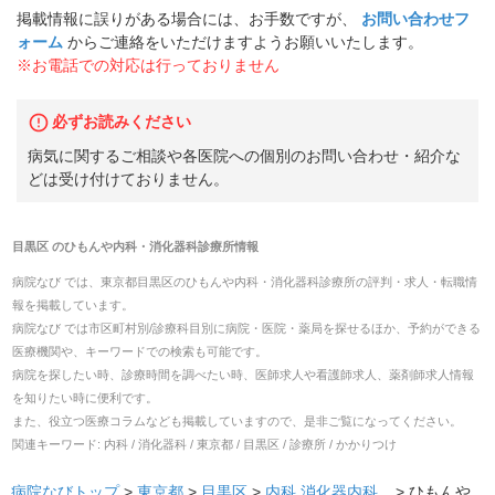
掲載情報に誤りがある場合には、お手数ですが、
お問い合わせフ
ォーム
からご連絡をいただけますようお願いいたします。
※お電話での対応は行っておりません
必ずお読みください
病気に関するご相談や各医院への個別のお問い合わせ・紹介な
どは受け付けておりません。
目黒区
の
ひもんや内科・消化器科診療所
情報
病院なび では、
東京都
目黒区
の
ひもんや内科・消化器科診療所
の
評判・求人・転職
情
報を掲載しています。
病院なび では市区町村別/診療科目別に病院・医院・薬局を探せるほか、予約ができる
医療機関や、キーワードでの検索も可能です。
病院を探したい時、診療時間を調べたい時、医師求人や看護師求人、薬剤師求人情報
を知りたい時に便利です。
また、役立つ医療コラムなども掲載していますので、是非ご覧になってください。
関連キーワード:
内科 / 消化器科 / 東京都 / 目黒区 / 診療所 / かかりつけ
病院なびトップ
>
東京都
>
目黒区
>
内科
消化器内科
... >
ひもんや