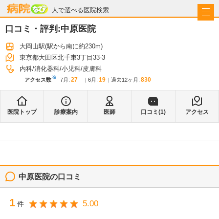
病院なび
人で選べる医院検索
口コミ・評判:
中原医院
大岡山駅
(駅から
南に約230m
)
東京都大田区北千束3丁目33-3
内科
消化器科
小児科
皮膚科
※
27
19
830
アクセス数
7月
:
6月
:
過去12ヶ月:
医院トップ
診療案内
医師
口コミ(
1
)
アクセス
中原医院
の口コミ
1
5.00
件