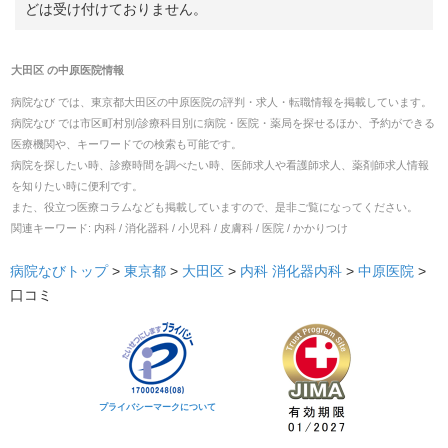
どは受け付けておりません。
大田区
の
中原医院
情報
病院なび では、
東京都
大田区
の
中原医院
の
評判・求人・転職
情報を掲載しています。
病院なび では市区町村別/診療科目別に病院・医院・薬局を探せるほか、予約ができる
医療機関や、キーワードでの検索も可能です。
病院を探したい時、診療時間を調べたい時、医師求人や看護師求人、薬剤師求人情報
を知りたい時に便利です。
また、役立つ医療コラムなども掲載していますので、是非ご覧になってください。
関連キーワード:
内科 / 消化器科 / 小児科 / 皮膚科 / 医院 / かかりつけ
病院なびトップ
>
東京都
>
大田区
>
内科
消化器内科
>
中原医院
>
口コミ
プライバシーマークについて