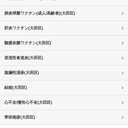
肺炎球菌ワクチン(成人/高齢者)
(
大田区
)
肝炎ワクチン
(
大田区
)
髄膜炎菌ワクチン
(
大田区
)
逆流性食道炎
(
大田区
)
脂漏性湿疹
(
大田区
)
結核
(
大田区
)
心不全/慢性心不全
(
大田区
)
帯状疱疹
(
大田区
)