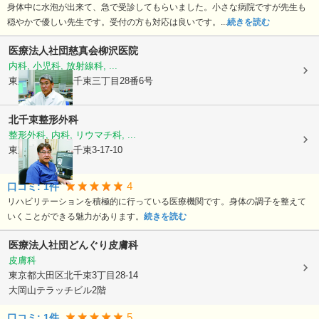
身体中に水泡が出来て、急で受診してもらいました。小さな病院ですが先生も
穏やかで優しい先生です。受付の方も対応は良いです。...
続きを読む
医療法人社団慈真会柳沢医院
内科, 小児科, 放射線科, ...
東京都大田区
北千束三丁目28番6号
北千束整形外科
整形外科, 内科, リウマチ科, ...
東京都大田区
北千束3-17-10
4
口コミ:
1
件
リハビリテーションを積極的に行っている医療機関です。身体の調子を整えて
いくことができる魅力があります。
続きを読む
医療法人社団
どんぐり皮膚科
皮膚科
東京都大田区
北千束3丁目28-14
大岡山テラッチビル2階
5
口コミ:
1
件