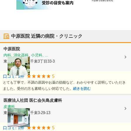
中原医院
近隣の病院・クリニック
中原医院
内科, 消化器科, 小児科, ...
東京都大田区
北千束3丁目33-3
5
口コミ:
1
件
とても丁寧で、不調の原因やお薬の効能など、わかりやすく説明していただき
ました。受付の方も素晴らしい対応でした。
続きを読む
医療法人社団 医仁会
矢島皮膚科
皮膚科
東京都大田区
北千束3-29-13
5
口コミ:
1
件