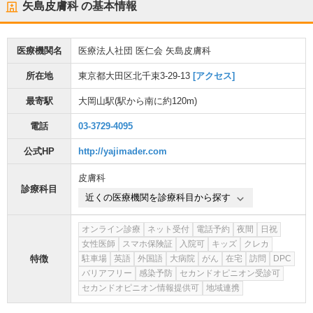
矢島皮膚科
の基本情報
医療機関名
医療法人社団 医仁会 矢島皮膚科
所在地
東京都大田区北千束3-29-13
[アクセス]
最寄駅
大岡山駅
(駅から
南に約120m
)
電話
03-3729-4095
公式HP
http://yajimader.com
皮膚科
診療科目
近くの医療機関を診療科目から探す
オンライン診療
ネット受付
電話予約
夜間
日祝
女性医師
スマホ保険証
入院可
キッズ
クレカ
特徴
駐車場
英語
外国語
大病院
がん
在宅
訪問
DPC
バリアフリー
感染予防
セカンドオピニオン受診可
セカンドオピニオン情報提供可
地域連携