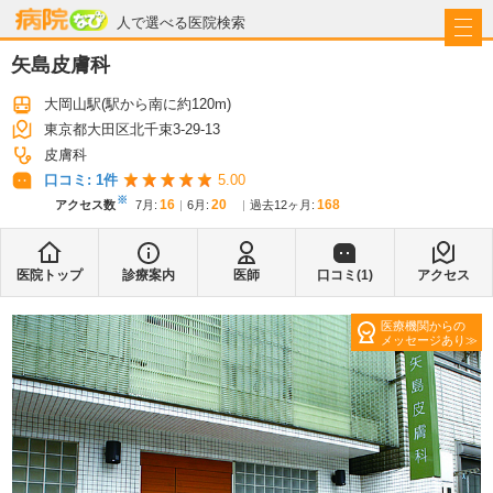
病院なび
人で選べる医院検索
矢島皮膚科
大岡山駅
(駅から
南に約120m
)
東京都大田区北千束3-29-13
皮膚科
口コミ:
1
件
5.00
※
16
20
168
アクセス数
7月
:
6月
:
過去12ヶ月:
医院トップ
診療案内
医師
口コミ(
1
)
アクセス
医療機関からの
メッセージあり