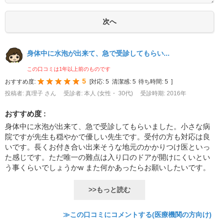
身体中に水泡が出来て、急で受診してもらい...
この口コミは1年以上前のものです
5
おすすめ度:
[
対応:
5
清潔感:
5
待ち時間:
5
]
投稿者: 真理子 さん
受診者: 本人 (女性・ 30代)
受診時期: 2016年
おすすめ度 :
身体中に水泡が出来て、急で受診してもらいました。小さな病
院ですが先生も穏やかで優しい先生です。受付の方も対応は良
いです。長くお付き合い出来そうな地元のかかりつけ医といっ
た感じです。ただ唯一の難点は入り口のドアが開けにくいとい
う事くらいでしょうかw また何かあったらお願いしたいです。
>>もっと読む
≫この口コミにコメントする(医療機関の方向け)