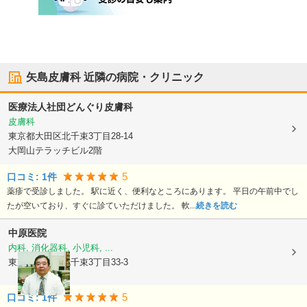
矢島皮膚科
近隣の病院・クリニック
医療法人社団
どんぐり皮膚科
皮膚科
東京都大田区
北千束3丁目28-14
大岡山テラッチビル2階
5
口コミ:
1
件
薬疹で受診しました。 駅に近く、便利なところにあります。 平日の午前中でし
たが空いており、すぐに診ていただけました。 軟...
続きを読む
中原医院
内科, 消化器科, 小児科, ...
東京都大田区
北千束3丁目33-3
5
口コミ:
1
件