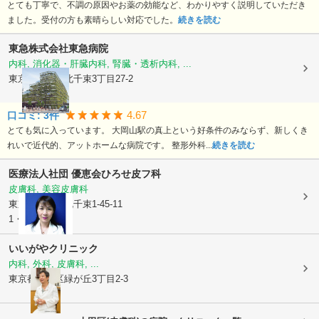
とても丁寧で、不調の原因やお薬の効能など、わかりやすく説明していただき
ました。受付の方も素晴らしい対応でした。
続きを読む
東急株式会社
東急病院
内科, 消化器・肝臓内科, 腎臓・透析内科, ...
東京都大田区
北千束3丁目27-2
4.67
口コミ:
3
件
とても気に入っています。 大岡山駅の真上という好条件のみならず、新しくき
れいで近代的、アットホームな病院です。 整形外科...
続きを読む
医療法人社団 優恵会
ひろせ皮フ科
皮膚科, 美容皮膚科
東京都大田区
北千束1-45-11
1・2階
いいがやクリニック
内科, 外科, 皮膚科, ...
東京都目黒区
緑が丘3丁目2-3