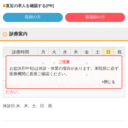
直近の求人を確認する
[PR]
医師の方
看護師の方
診療案内
診療時間
月
火
水
木
金
土
日
祝
●
●
●
9:00
〜
12:00
お盆(8月中旬)は休診・休業の場合があります。来院前に必ず
●
●
●
医療機関に直接ご確認ください。
15:00
〜
18:00
×閉じる
診療時間・内容等について、事前に必ず医療機関に直接ご確認く
ださい。
休診日:
水、木、土、日、祝