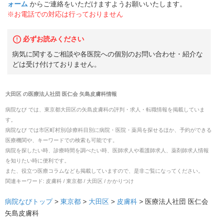
ォーム
からご連絡をいただけますようお願いいたします。
※お電話での対応は行っておりません
必ずお読みください
病気に関するご相談や各医院への個別のお問い合わせ・紹介な
どは受け付けておりません。
大田区
の
医療法人社団 医仁会 矢島皮膚科
情報
病院なび では、
東京都
大田区
の
矢島皮膚科
の
評判・求人・転職
情報を掲載していま
す。
病院なび では市区町村別/診療科目別に病院・医院・薬局を探せるほか、予約ができる
医療機関や、キーワードでの検索も可能です。
病院を探したい時、診療時間を調べたい時、医師求人や看護師求人、薬剤師求人情報
を知りたい時に便利です。
また、役立つ医療コラムなども掲載していますので、是非ご覧になってください。
関連キーワード:
皮膚科 / 東京都 / 大田区 / かかりつけ
病院なびトップ
>
東京都
>
大田区
>
皮膚科
>
医療法人社団 医仁会
矢島皮膚科