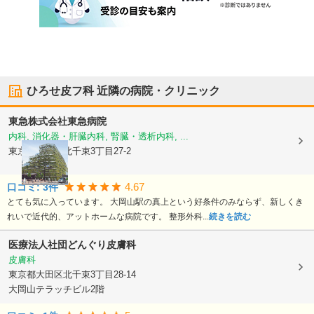
ひろせ皮フ科
近隣の病院・クリニック
東急株式会社
東急病院
内科, 消化器・肝臓内科, 腎臓・透析内科, ...
東京都大田区
北千束3丁目27-2
4.67
口コミ:
3
件
とても気に入っています。 大岡山駅の真上という好条件のみならず、新しくき
れいで近代的、アットホームな病院です。 整形外科...
続きを読む
医療法人社団
どんぐり皮膚科
皮膚科
東京都大田区
北千束3丁目28-14
大岡山テラッチビル2階