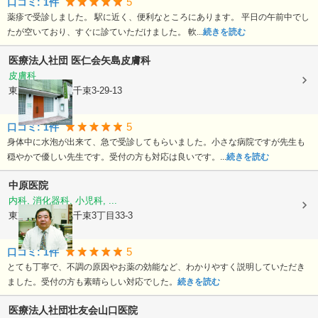
5
口コミ:
1
件
薬疹で受診しました。 駅に近く、便利なところにあります。 平日の午前中でし
たが空いており、すぐに診ていただけました。 軟...
続きを読む
医療法人社団 医仁会
矢島皮膚科
皮膚科
東京都大田区
北千束3-29-13
5
口コミ:
1
件
身体中に水泡が出来て、急で受診してもらいました。小さな病院ですが先生も
穏やかで優しい先生です。受付の方も対応は良いです。...
続きを読む
中原医院
内科, 消化器科, 小児科, ...
東京都大田区
北千束3丁目33-3
5
口コミ:
1
件
とても丁寧で、不調の原因やお薬の効能など、わかりやすく説明していただき
ました。受付の方も素晴らしい対応でした。
続きを読む
医療法人社団壮友会山口医院