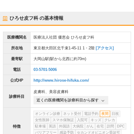
ひろせ皮フ科
の基本情報
医療機関名
医療法人社団 優恵会 ひろせ皮フ科
所在地
東京都大田区北千束1-45-11 1・2階
[アクセス]
最寄駅
大岡山駅
(駅から
北西に約70m
)
電話
03-5701-5006
公式HP
http://www.hirose-hifuka.com/
皮膚科
、
美容皮膚科
診療科目
近くの医療機関を診療科目から探す
オンライン診療
ネット受付
電話予約
夜間
日祝
女性医師
スマホ保険証
入院可
キッズ
クレカ
特徴
駐車場
英語
外国語
大病院
がん
在宅
訪問
DPC
バリアフリー
感染予防
セカンドオピニオン受診可