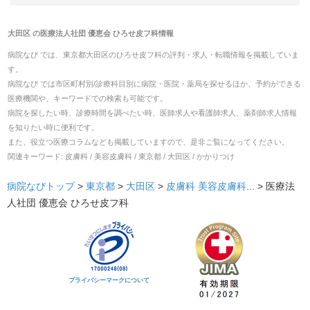
大田区
の
医療法人社団 優恵会 ひろせ皮フ科
情報
病院なび では、
東京都
大田区
の
ひろせ皮フ科
の
評判・求人・転職
情報を掲載していま
す。
病院なび では市区町村別/診療科目別に病院・医院・薬局を探せるほか、予約ができる
医療機関や、キーワードでの検索も可能です。
病院を探したい時、診療時間を調べたい時、医師求人や看護師求人、薬剤師求人情報
を知りたい時に便利です。
また、役立つ医療コラムなども掲載していますので、是非ご覧になってください。
関連キーワード:
皮膚科 / 美容皮膚科 / 東京都 / 大田区 / かかりつけ
病院なびトップ
>
東京都
>
大田区
>
皮膚科
美容皮膚科
... >
医療法
人社団 優恵会 ひろせ皮フ科
プライバシーマークについて