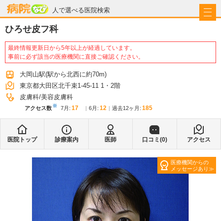
病院なび
人で選べる医院検索
ひろせ皮フ科
最終情報更新日から5年以上が経過しています。
事前に必ず該当の医療機関に直接ご確認ください。
大岡山駅
(駅から
北西に約70m
)
東京都大田区北千束1-45-11 1・2階
皮膚科
美容皮膚科
※
17
12
185
アクセス数
7月
:
6月
:
過去12ヶ月:
医院トップ
診療案内
医師
口コミ(
0
)
アクセス
医療機関からの
メッセージあり