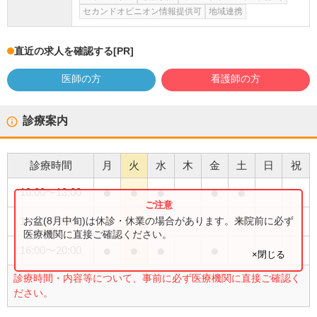
セカンドオピニオン情報提供可
地域連携
直近の求人を確認する
[PR]
医師の方
看護師の方
診療案内
診療時間
月
火
水
木
金
土
日
祝
●
●
●
●
●
10:00
〜
13:00
●
お盆(8月中旬)は休診・休業の場合があります。来院前に必ず
14:00
〜
17:00
医療機関に直接ご確認ください。
●
●
●
●
16:00
〜
20:00
×閉じる
診療時間・内容等について、事前に必ず医療機関に直接ご確認く
ださい。