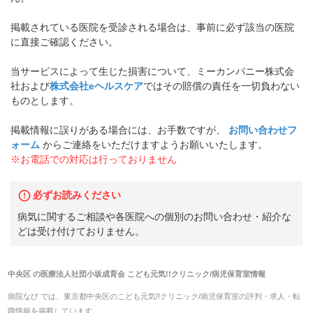
掲載されている医院を受診される場合は、事前に必ず該当の医院
に直接ご確認ください。
当サービスによって生じた損害について、ミーカンパニー株式会
社および
株式会社eヘルスケア
ではその賠償の責任を一切負わない
ものとします。
掲載情報に誤りがある場合には、お手数ですが、
お問い合わせフ
ォーム
からご連絡をいただけますようお願いいたします。
※お電話での対応は行っておりません
必ずお読みください
病気に関するご相談や各医院への個別のお問い合わせ・紹介な
どは受け付けておりません。
中央区
の
医療法人社団小坂成育会 こども元気!!クリニック/病児保育室
情報
病院なび では、
東京都
中央区
の
こども元気!!クリニック/病児保育室
の
評判・求人・転
職
情報を掲載しています。