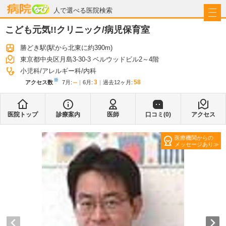
病院なび
人で選べる医院検索
こども元気!!クリニック/病児保育室
勝どき駅
(駅から
北東に約390m
)
東京都中央区月島3-30-3 ベルウッドビル2～4階
小児科
アレルギー科
内科
※
--
3
58
アクセス数
7月
:
6月
:
過去12ヶ月:
医院トップ
診療案内
医師
口コミ(
0
)
アクセス
医療機関からの
メッセージあり