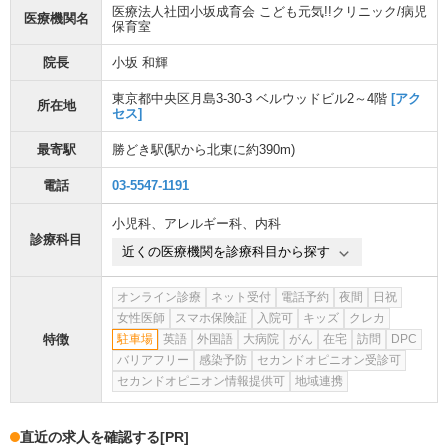
医療法人社団小坂成育会 こども元気!!クリニック/病児
医療機関名
保育室
院長
小坂 和輝
東京都中央区月島3-30-3 ベルウッドビル2～4階
[アク
所在地
セス]
最寄駅
勝どき駅
(駅から
北東に約390m
)
電話
03-5547-1191
小児科
、
アレルギー科
、
内科
診療科目
近くの医療機関を診療科目から探す
オンライン診療
ネット受付
電話予約
夜間
日祝
女性医師
スマホ保険証
入院可
キッズ
クレカ
特徴
駐車場
英語
外国語
大病院
がん
在宅
訪問
DPC
バリアフリー
感染予防
セカンドオピニオン受診可
セカンドオピニオン情報提供可
地域連携
直近の求人を確認する
[PR]