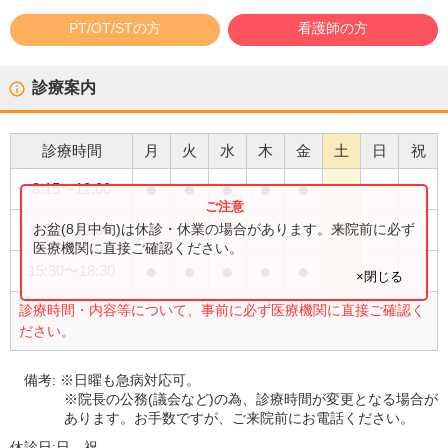
PT/OT/STの方
看護師の方
診療案内
診療時間
月
火
水
木
金
土
日
祝
●
●
●
●
●
8:15
〜
12:00
●
お盆(8月中旬)は休診・休業の場合があります。来院前に必ず
9:00
〜
12:00
医療機関に直接ご確認ください。
●
●
●
●
●
15:30
〜
18:30
×閉じる
診療時間・内容等について、事前に必ず医療機関に直接ご確認く
ださい。
備考:
※日曜も急病対応可。
※院長の公務(議会など)の為、診療時間が変更となる場合が
あります。お手数ですが、ご来院前にお電話ください。
休診日:
日、祝