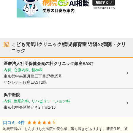
こども元気!!クリニック/病児保育室
近隣の病院・クリ
ニック
医療法人社団保健会奏の杜クリニック銀座EAST
内科, 心療内科, 精神科
東京都中央区
月島三丁目27番15号
サンシティ銀座EAST2階
浜中医院
内科, 整形外科, リハビリテーション科
東京都中央区
勝どき2丁目1-13
5
口コミ:
4
件
地元密着のこじんまりした医院の安心感、落ち着きがあります。新旧住民、通