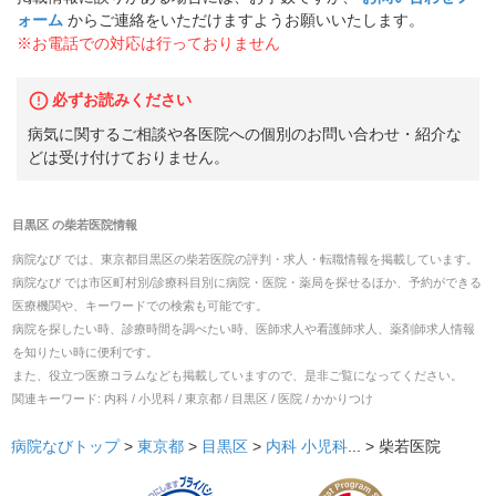
ォーム
からご連絡をいただけますようお願いいたします。
※お電話での対応は行っておりません
必ずお読みください
病気に関するご相談や各医院への個別のお問い合わせ・紹介な
どは受け付けておりません。
目黒区
の
柴若医院
情報
病院なび では、
東京都
目黒区
の
柴若医院
の
評判・求人・転職
情報を掲載しています。
病院なび では市区町村別/診療科目別に病院・医院・薬局を探せるほか、予約ができる
医療機関や、キーワードでの検索も可能です。
病院を探したい時、診療時間を調べたい時、医師求人や看護師求人、薬剤師求人情報
を知りたい時に便利です。
また、役立つ医療コラムなども掲載していますので、是非ご覧になってください。
関連キーワード:
内科 / 小児科 / 東京都 / 目黒区 / 医院 / かかりつけ
病院なびトップ
>
東京都
>
目黒区
>
内科
小児科
... >
柴若医院