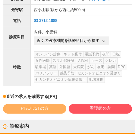
最寄駅
西小山駅
(駅から
西に約500m
)
電話
03-3712-1088
内科
、
小児科
診療科目
近くの医療機関を診療科目から探す
オンライン診療
ネット受付
電話予約
夜間
日祝
女性医師
スマホ保険証
入院可
キッズ
クレカ
特徴
駐車場
英語
外国語
大病院
がん
在宅
訪問
DPC
バリアフリー
感染予防
セカンドオピニオン受診可
セカンドオピニオン情報提供可
地域連携
直近の求人を確認する
[PR]
PT/OT/STの方
看護師の方
診療案内