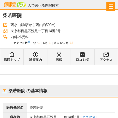
病院なび
人で選べる医院検索
柴若医院
西小山駅
(駅から
西に約500m
)
東京都目黒区洗足一丁目14番2号
内科
小児科
※
--
1
33
アクセス数
7月
:
6月
:
過去12ヶ月:
医院トップ
診療案内
医師
口コミ(
0
)
アクセス
柴若医院
の基本情報
医療機関名
柴若医院
所在地
東京都目黒区洗足一丁目14番2号
[アクセス]