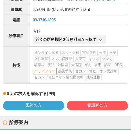
最寄駅
武蔵小山駅
(駅から
北西に約650m
)
電話
03-3716-4895
内科
診療科目
近くの医療機関を診療科目から探す
オンライン診療
ネット受付
電話予約
夜間
日祝
女性医師
スマホ保険証
入院可
キッズ
クレカ
特徴
駐車場
英語
外国語
大病院
がん
在宅
訪問
DPC
バリアフリー
感染予防
セカンドオピニオン受診可
セカンドオピニオン情報提供可
地域連携
直近の求人を確認する
[PR]
医師の方
看護師の方
診療案内