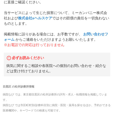
に直接ご確認ください。
当サービスによって生じた損害について、ミーカンパニー株式会
社および
株式会社eヘルスケア
ではその賠償の責任を一切負わない
ものとします。
掲載情報に誤りがある場合には、お手数ですが、
お問い合わせフ
ォーム
からご連絡をいただけますようお願いいたします。
※お電話での対応は行っておりません
必ずお読みください
病気に関するご相談や各医院への個別のお問い合わせ・紹介な
どは受け付けておりません。
目黒区
の
松井診療所
情報
病院なび では、
東京都
目黒区
の
松井診療所
の
評判・求人・転職
情報を掲載していま
す。
病院なび では市区町村別/診療科目別に病院・医院・薬局を探せるほか、予約ができる
医療機関や、キーワードでの検索も可能です。