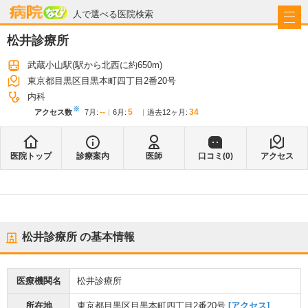
病院なび
人で選べる医院検索
松井診療所
武蔵小山駅
(駅から
北西に約650m
)
東京都目黒区目黒本町四丁目2番20号
内科
※
--
5
34
アクセス数
7月
:
6月
:
過去12ヶ月:
医院トップ
診療案内
医師
口コミ(
0
)
アクセス
松井診療所
の基本情報
医療機関名
松井診療所
所在地
東京都目黒区目黒本町四丁目2番20号
[アクセス]