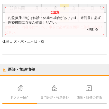
診療時間
月
火
水
木
金
土
日
祝
●
●
●
9:00
〜
12:00
お盆(8月中旬)は休診・休業の場合があります。来院前に必ず
医療機関に直接ご確認ください。
診療時間・内容等について、事前に必ず医療機関に直接ご確認く
×閉じる
ださい。
休診日:
火・木・土～日・祝
医師・施設情報
ドクター紹介
専門分野・得意分野
施設・設備の特徴