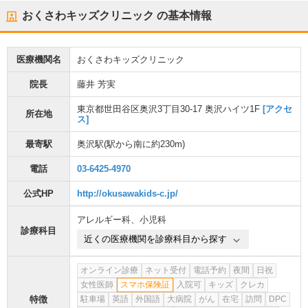
おくさわキッズクリニック
の基本情報
医療機関名
おくさわキッズクリニック
院長
藤井 芳実
東京都世田谷区奥沢3丁目30-17 奥沢ハイツ1F
[アクセ
所在地
ス]
最寄駅
奥沢駅
(駅から
南に約230m
)
電話
03-6425-4970
公式HP
http://okusawakids-c.jp/
アレルギー科
、
小児科
診療科目
近くの医療機関を診療科目から探す
オンライン診療
ネット受付
電話予約
夜間
日祝
女性医師
スマホ保険証
入院可
キッズ
クレカ
特徴
駐車場
英語
外国語
大病院
がん
在宅
訪問
DPC