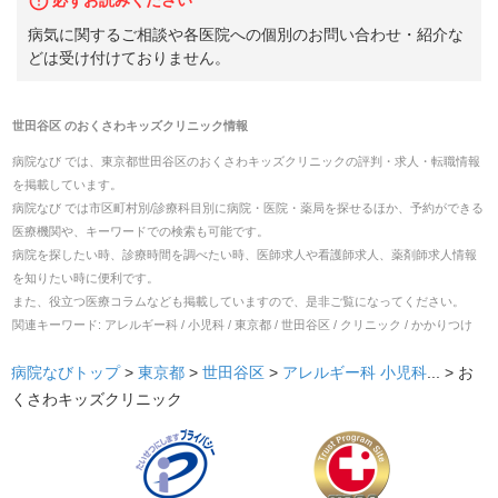
病気に関するご相談や各医院への個別のお問い合わせ・紹介な
どは受け付けておりません。
世田谷区
の
おくさわキッズクリニック
情報
病院なび では、
東京都
世田谷区
の
おくさわキッズクリニック
の
評判・求人・転職
情報
を掲載しています。
病院なび では市区町村別/診療科目別に病院・医院・薬局を探せるほか、予約ができる
医療機関や、キーワードでの検索も可能です。
病院を探したい時、診療時間を調べたい時、医師求人や看護師求人、薬剤師求人情報
を知りたい時に便利です。
また、役立つ医療コラムなども掲載していますので、是非ご覧になってください。
関連キーワード:
アレルギー科 / 小児科 / 東京都 / 世田谷区 / クリニック / かかりつけ
病院なびトップ
>
東京都
>
世田谷区
>
アレルギー科
小児科
... >
お
くさわキッズクリニック