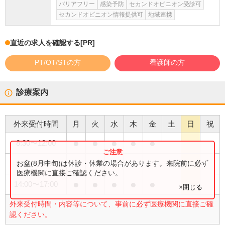
バリアフリー
感染予防
セカンドオピニオン受診可
セカンドオピニオン情報提供可
地域連携
直近の求人を確認する
[PR]
PT/OT/STの方
看護師の方
診療案内
外来受付時間
月
火
水
木
金
土
日
祝
●
●
●
●
●
8:30
〜
12:00
●
お盆(8月中旬)は休診・休業の場合があります。来院前に必ず
8:30
〜
14:00
医療機関に直接ご確認ください。
●
●
●
●
●
14:00
〜
17:00
×閉じる
外来受付時間・内容等について、事前に必ず医療機関に直接ご確
認ください。