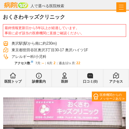
病院なび
人で選べる医院検索
おくさわキッズクリニック
最終情報更新日から5年以上が経過しています。
事前に必ず該当の医療機関に直接ご確認ください。
奥沢駅
(駅から
南に約230m
)
東京都世田谷区奥沢3丁目30-17 奥沢ハイツ1F
アレルギー科
小児科
※
--
2
22
アクセス数
7月
:
6月
:
過去12ヶ月:
医院トップ
診療案内
医師
口コミ(
0
)
アクセス
医療機関からの
メッセージあり