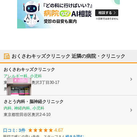
おくさわキッズクリニック
近隣の病院・クリニック
おくさわキッズクリニック
アレルギー科, 小児科
東京都世田谷区
奥沢3丁目30-17
奥沢ハイツ1F
さとう内科・脳神経クリニック
内科, 神経内科, 小児科
東京都世田谷区
奥沢2-4-10
4.67
口コミ:
3
件
親切で感じの良い先生、スタッフさん
続きを読む