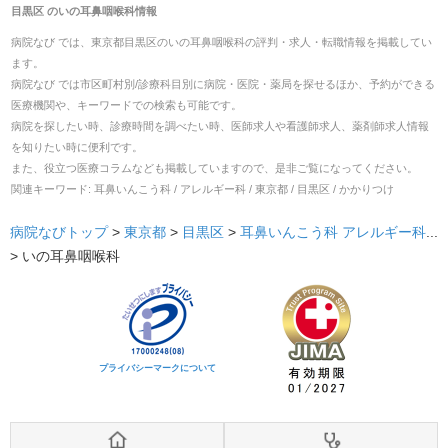
目黒区
の
いの耳鼻咽喉科
情報
病院なび では、
東京都
目黒区
の
いの耳鼻咽喉科
の
評判・求人・転職
情報を掲載してい
ます。
病院なび では市区町村別/診療科目別に病院・医院・薬局を探せるほか、予約ができる
医療機関や、キーワードでの検索も可能です。
病院を探したい時、診療時間を調べたい時、医師求人や看護師求人、薬剤師求人情報
を知りたい時に便利です。
また、役立つ医療コラムなども掲載していますので、是非ご覧になってください。
関連キーワード:
耳鼻いんこう科 / アレルギー科 / 東京都 / 目黒区 / かかりつけ
病院なびトップ
>
東京都
>
目黒区
>
耳鼻いんこう科
アレルギー科
...
>
いの耳鼻咽喉科
プライバシーマークについて