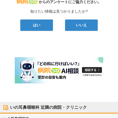
病院なび
からのアンケートにご協力ください。
知りたい情報は見つかりましたか?
はい
いいえ
いの耳鼻咽喉科
近隣の病院・クリニック