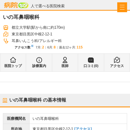
病院なび
人で選べる医院検索
いの耳鼻咽喉科
都立大学駅
(駅から
南に約170m
)
東京都目黒区中根2-12-1
耳鼻いんこう科
アレルギー科
※
2
8
115
アクセス数
7月
:
6月
:
過去12ヶ月:
医院トップ
診療案内
医師
口コミ(
0
)
アクセス
いの耳鼻咽喉科
の基本情報
医療機関名
いの耳鼻咽喉科
所在地
東京都目黒区中根2-12-1
[アクセス]