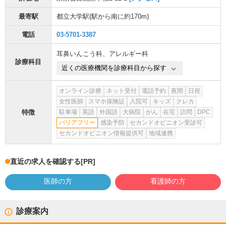
最寄駅
都立大学駅
(駅から
南に約170m
)
電話
03-5701-3387
耳鼻いんこう科
、
アレルギー科
診療科目
近くの医療機関を診療科目から探す
オンライン診療
ネット受付
電話予約
夜間
日祝
女性医師
スマホ保険証
入院可
キッズ
クレカ
特徴
駐車場
英語
外国語
大病院
がん
在宅
訪問
DPC
バリアフリー
感染予防
セカンドオピニオン受診可
セカンドオピニオン情報提供可
地域連携
直近の求人を確認する
[PR]
医師の方
看護師の方
診療案内