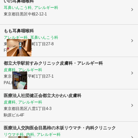
いの耳鼻咽喉科
耳鼻いんこう科, アレルギー科
東京都目黒区
中根2-12-1
もも耳鼻咽喉科
アレルギー科, 耳鼻いんこう科
東京都目黒区
平町1丁目27-8
FPC平町ビル3F
都立大学駅前すみクリニック皮膚科・アレルギー科
皮膚科, アレルギー科
東京都目黒区
平町1丁目27-1
PAL都立大3F
医療法人社団健正会
都立大かわい皮膚科
皮膚科, アレルギー科
東京都目黒区
八雲1丁目4-3
駒原ビル4F
医療法人交詢医会
目黒柿の木坂リウマチ・内科クリニック
リウマチ科, 内科, アレルギー科