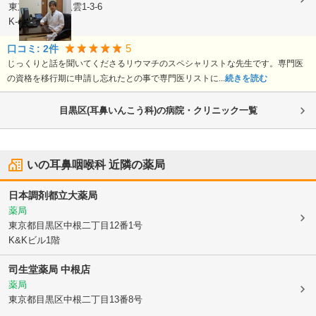
東京都目黒区
八雲1-3-6
K-cross 2階
5
口コミ:
2
件
じっくりと話を聞いてくださるリウマチのスペシャリストな先生です。専門医
の資格を移行期に申請し忘れたとの事で専門医リストに...
続きを読む
目黒区(耳鼻いんこう科)の病院・クリニック一覧
いの耳鼻咽喉科
近隣の薬局
日本調剤都立大薬局
薬局
東京都目黒区
中根二丁目12番1号
K&Kビル1階
司生堂薬局 中根店
薬局
東京都目黒区
中根二丁目13番8号