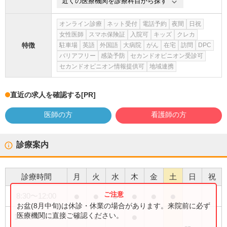
近くの医療機関を診療科目から探す
オンライン診療
ネット受付
電話予約
夜間
日祝
女性医師
スマホ保険証
入院可
キッズ
クレカ
特徴
駐車場
英語
外国語
大病院
がん
在宅
訪問
DPC
バリアフリー
感染予防
セカンドオピニオン受診可
セカンドオピニオン情報提供可
地域連携
直近の求人を確認する
[PR]
医師の方
看護師の方
診療案内
診療時間
月
火
水
木
金
土
日
祝
●
●
●
●
●
●
8:30
〜
12:00
お盆(8月中旬)は休診・休業の場合があります。来院前に必ず
●
●
●
医療機関に直接ご確認ください。
15:00
〜
17:00