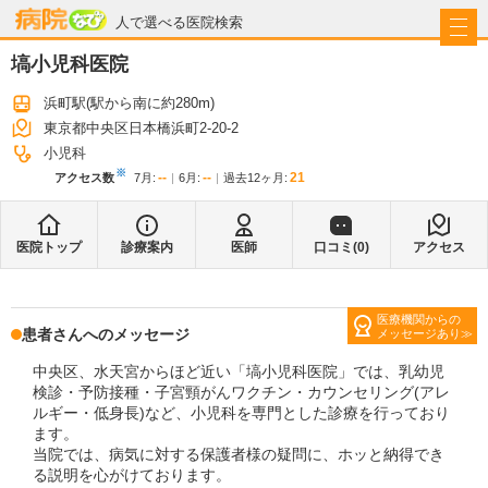
病院なび
人で選べる医院検索
塙小児科医院
浜町駅
(駅から
南に約280m
)
東京都中央区日本橋浜町2-20-2
小児科
※
--
--
21
アクセス数
7月
:
6月
:
過去12ヶ月:
医院トップ
診療案内
医師
口コミ(
0
)
アクセス
医療機関からの
患者さんへのメッセージ
メッセージあり
中央区、水天宮からほど近い「塙小児科医院」では、乳幼児
検診・予防接種・子宮頸がんワクチン・カウンセリング(アレ
ルギー・低身長)など、小児科を専門とした診療を行っており
ます。
当院では、病気に対する保護者様の疑問に、ホッと納得でき
る説明を心がけております。