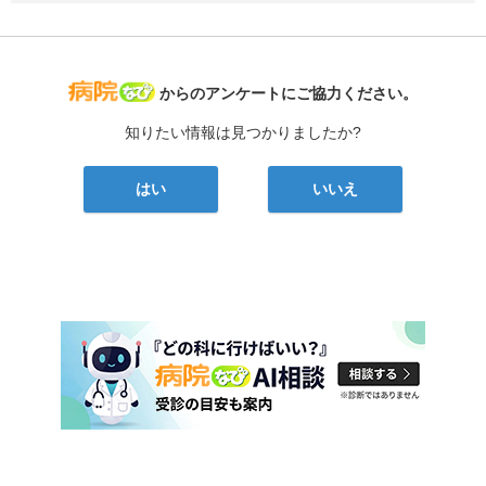
病院なび
からのアンケートにご協力ください。
知りたい情報は見つかりましたか?
はい
いいえ