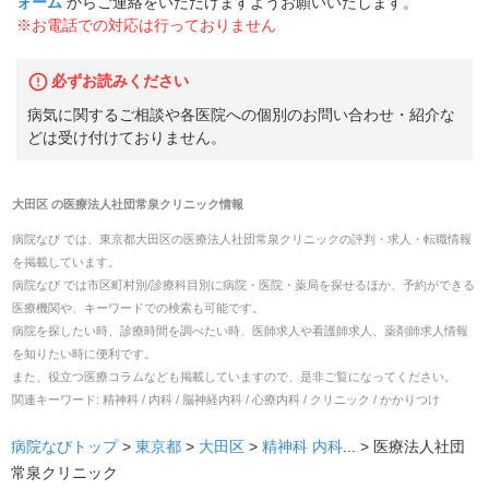
ォーム
からご連絡をいただけますようお願いいたします。
※お電話での対応は行っておりません
必ずお読みください
病気に関するご相談や各医院への個別のお問い合わせ・紹介な
どは受け付けておりません。
大田区
の
医療法人社団常泉クリニック
情報
病院なび では、
東京都
大田区
の
医療法人社団常泉クリニック
の
評判・求人・転職
情報
を掲載しています。
病院なび では市区町村別/診療科目別に病院・医院・薬局を探せるほか、予約ができる
医療機関や、キーワードでの検索も可能です。
病院を探したい時、診療時間を調べたい時、医師求人や看護師求人、薬剤師求人情報
を知りたい時に便利です。
また、役立つ医療コラムなども掲載していますので、是非ご覧になってください。
関連キーワード:
精神科 / 内科 / 脳神経内科 / 心療内科 / クリニック / かかりつけ
病院なびトップ
>
東京都
>
大田区
>
精神科
内科
... >
医療法人社団
常泉クリニック