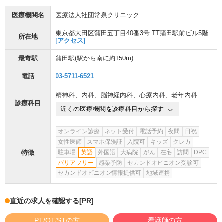
医療機関名
医療法人社団常泉クリニック
東京都大田区蒲田五丁目40番3号 TT蒲田駅前ビル5階
所在地
[アクセス]
最寄駅
蒲田駅
(駅から
南に約150m
)
電話
03-5711-6521
精神科
、
内科
、
脳神経内科
、
心療内科
、
老年内科
診療科目
近くの医療機関を診療科目から探す
オンライン診療
ネット受付
電話予約
夜間
日祝
女性医師
スマホ保険証
入院可
キッズ
クレカ
特徴
駐車場
英語
外国語
大病院
がん
在宅
訪問
DPC
バリアフリー
感染予防
セカンドオピニオン受診可
セカンドオピニオン情報提供可
地域連携
直近の求人を確認する
[PR]
PT/OT/STの方
看護師の方