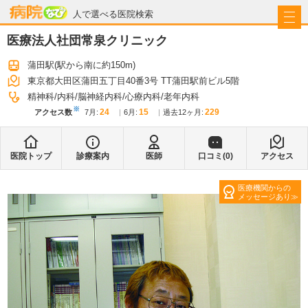
病院なび
人で選べる医院検索
医療法人社団常泉クリニック
蒲田駅
(駅から
南に約150m
)
東京都大田区蒲田五丁目40番3号 TT蒲田駅前ビル5階
精神科
内科
脳神経内科
心療内科
老年内科
※
24
15
229
アクセス数
7月
:
6月
:
過去12ヶ月:
医院トップ
診療案内
医師
口コミ(
0
)
アクセス
医療機関からの
メッセージあり