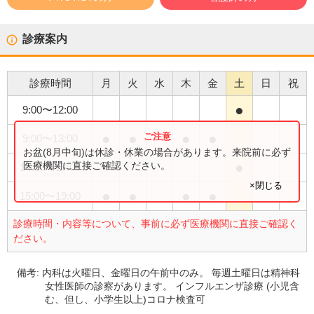
診療案内
診療時間
月
火
水
木
金
土
日
祝
●
9:00
〜
12:00
●
●
●
●
9:00
〜
13:00
お盆(8月中旬)は休診・休業の場合があります。来院前に必ず
●
医療機関に直接ご確認ください。
14:00
〜
17:00
×閉じる
●
●
●
●
15:00
〜
19:00
診療時間・内容等について、事前に必ず医療機関に直接ご確認く
ださい。
備考:
内科は火曜日、金曜日の午前中のみ。 毎週土曜日は精神科
女性医師の診察があります。 インフルエンザ診療 (小児含
む、但し、小学生以上)コロナ検査可