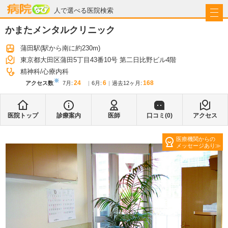
病院なび
人で選べる医院検索
かまたメンタルクリニック
蒲田駅
(駅から
南に約230m
)
東京都大田区蒲田5丁目43番10号 第二日比野ビル4階
精神科
心療内科
※
24
6
168
アクセス数
7月
:
6月
:
過去12ヶ月:
医院トップ
診療案内
医師
口コミ(
0
)
アクセス
医療機関からの
メッセージあり