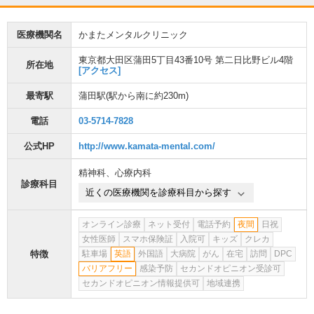
医療機関名
かまたメンタルクリニック
東京都大田区蒲田5丁目43番10号 第二日比野ビル4階
所在地
[アクセス]
最寄駅
蒲田駅
(駅から
南に約230m
)
電話
03-5714-7828
公式HP
http://www.kamata-mental.com/
精神科
、
心療内科
診療科目
近くの医療機関を診療科目から探す
オンライン診療
ネット受付
電話予約
夜間
日祝
女性医師
スマホ保険証
入院可
キッズ
クレカ
特徴
駐車場
英語
外国語
大病院
がん
在宅
訪問
DPC
バリアフリー
感染予防
セカンドオピニオン受診可
セカンドオピニオン情報提供可
地域連携