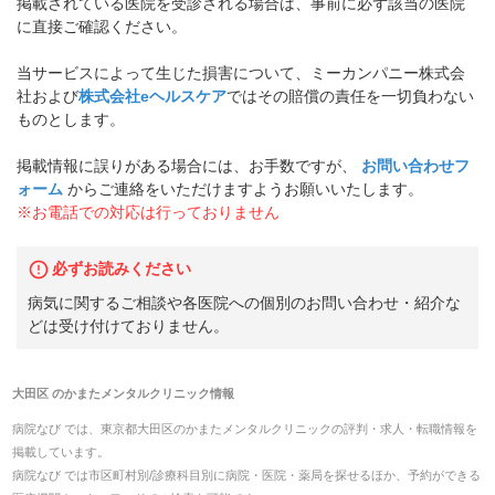
掲載されている医院を受診される場合は、事前に必ず該当の医院
に直接ご確認ください。
当サービスによって生じた損害について、ミーカンパニー株式会
社および
株式会社eヘルスケア
ではその賠償の責任を一切負わない
ものとします。
掲載情報に誤りがある場合には、お手数ですが、
お問い合わせフ
ォーム
からご連絡をいただけますようお願いいたします。
※お電話での対応は行っておりません
必ずお読みください
病気に関するご相談や各医院への個別のお問い合わせ・紹介な
どは受け付けておりません。
大田区
の
かまたメンタルクリニック
情報
病院なび では、
東京都
大田区
の
かまたメンタルクリニック
の
評判・求人・転職
情報を
掲載しています。
病院なび では市区町村別/診療科目別に病院・医院・薬局を探せるほか、予約ができる