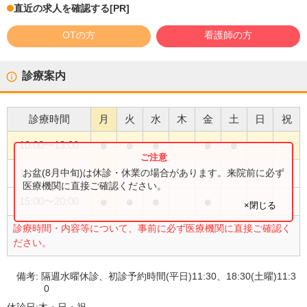
直近の求人を確認する
[PR]
OTの方
看護師の方
診療案内
診療時間
月
火
水
木
金
土
日
祝
●
●
●
●
●
10:00
〜
13:00
●
お盆(8月中旬)は休診・休業の場合があります。来院前に必ず
15:00
〜
17:00
医療機関に直接ご確認ください。
●
●
●
●
15:00
〜
20:00
×閉じる
診療時間・内容等について、事前に必ず医療機関に直接ご確認く
ださい。
備考:
隔週水曜休診、初診予約時間(平日)11:30、18:30(土曜)11:3
0