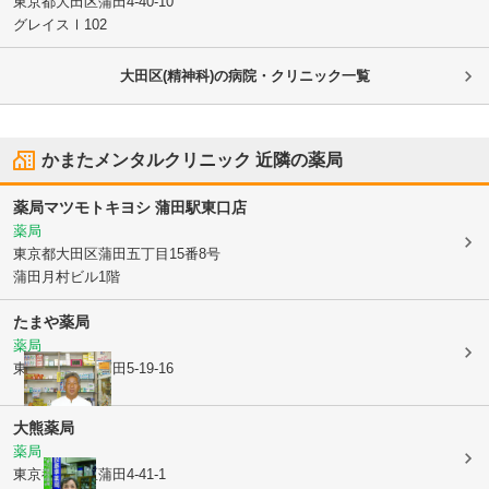
東京都大田区
蒲田4-40-10
グレイスⅠ102
大田区(精神科)の病院・クリニック一覧
かまたメンタルクリニック
近隣の薬局
薬局マツモトキヨシ 蒲田駅東口店
薬局
東京都大田区
蒲田五丁目15番8号
蒲田月村ビル1階
たまや薬局
薬局
東京都大田区
蒲田5-19-16
大熊薬局
薬局
東京都大田区
蒲田4-41-1