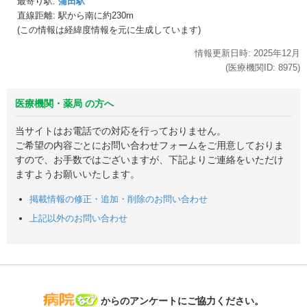
最寄り駅:
蒲田駅
直線距離: 駅から
南に約230m
(この情報は経緯度情報を元に生成しています)
情報更新日時:
2025年
12月
(医療機関ID:
8975
)
医療機関・薬局 の方へ
当サイトはお電話での対応を行っておりません。
ご希望の内容ごとにお問い合わせフォームをご用意しておりま
すので、お手数ではございますが、下記よりご連絡をいただけ
ますようお願いいたします。
掲載情報の修正・追加・削除のお問い合わせ
上記以外のお問い合わせ
病院なび
からのアンケートにご協力ください。