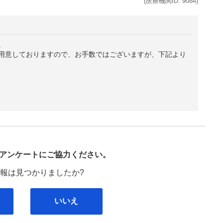
(医療機関ID:
9084
)
。
用意しておりますので、お手数ではございますが、下記より
び
アンケートにご協力ください。
報は見つかりましたか?
いいえ