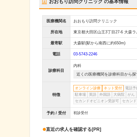
おおもり訪問クリニック
の基本情報
医療機関名
おおもり訪問クリニック
所在地
東京都大田区山王3丁目27-6 大森ラ
最寄駅
大森駅
(駅から
南西に約650m
)
電話
03-5743-2246
内科
診療科目
近くの医療機関を診療科目から探
オンライン診療
ネット受付
電話予
特徴
駐車場
英語
外国語
大病院
がん
セカンドオピニオン受診可
セカンド
予約 / 受付
初診受付
直近の求人を確認する
[PR]