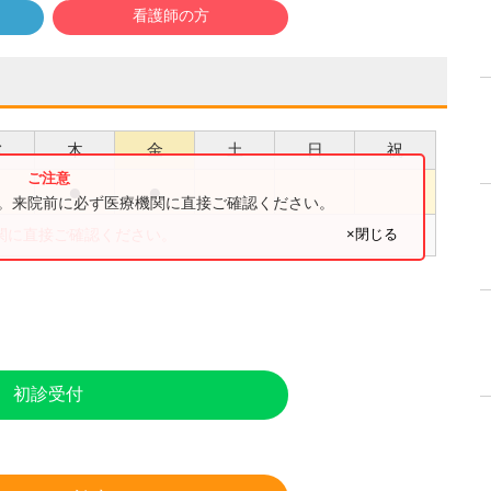
看護師の方
水
木
金
土
日
祝
●
●
●
す。来院前に必ず医療機関に直接ご確認ください。
×閉じる
関に直接ご確認ください。
初診受付