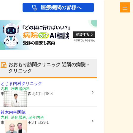
医療機関の皆様へ
おおもり訪問クリニック
近隣の病院・
クリニック
とじま内科クリニック
内科, 呼吸器内科
東京都大田区
大森北4丁目18-8
鈴木内科医院
内科, 消化器科, 老年内科
東京都大田区
山王3丁目29-1