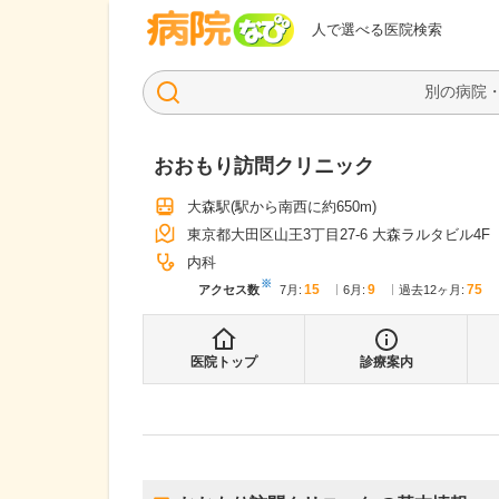
病院なび
人で選べる医院検索
おおもり訪問クリニック
大森駅
(駅から
南西に約650m
)
東京都大田区山王3丁目27-6 大森ラルタビル4F
内科
※
15
9
75
アクセス数
7月
:
6月
:
過去12ヶ月:
医院トップ
診療案内