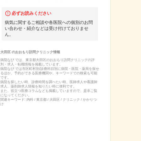
必ずお読みください
病気に関するご相談や各医院への個別のお問
い合わせ・紹介などは受け付けておりませ
ん。
大田区
の
おおもり訪問クリニック
情報
病院なび では、
東京都
大田区
の
おおもり訪問クリニック
の
評
判・求人・転職
情報を掲載しています。
病院なび では市区町村別/診療科目別に病院・医院・薬局を探せ
るほか、予約ができる医療機関や、キーワードでの検索も可能
です。
病院を探したい時、診療時間を調べたい時、医師求人や看護師
求人、薬剤師求人情報を知りたい時に便利です。
また、役立つ医療コラムなども掲載していますので、是非ご覧
になってください。
関連キーワード:
内科 / 東京都 / 大田区 / クリニック / かかりつ
け