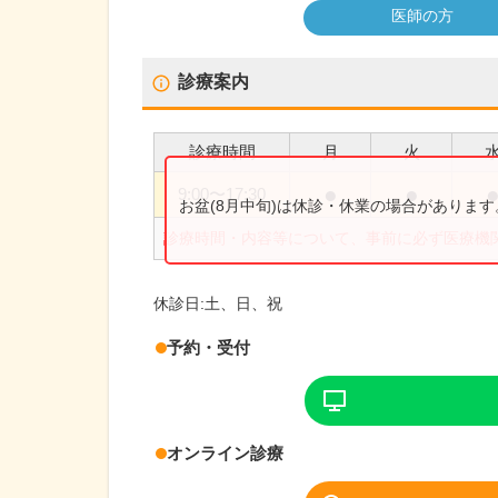
医師の方
診療案内
診療時間
月
火
●
●
9:00
〜
17:30
お盆(8月中旬)は休診・休業の場合がありま
診療時間・内容等について、事前に必ず医療機
休診日:
土、日、祝
予約・受付
オンライン診療