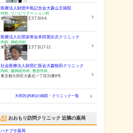
医療法人財団中島記念会
大森山王病院
内科, リハビリテーション科
東京都大田区
山王3丁目9-6
医療法人社団栄誉会
本田英比古クリニック
内科, 神経内科
東京都大田区
山王3丁目17-11
社会医療法人財団仁医会大森牧田クリニック
内科, 脳神経外科, 整形外科, ...
東京都大田区
大森北一丁目31番8号
大田区(内科)の病院・クリニック一覧
おおもり訪問クリニック
近隣の薬局
ハナブサ薬局