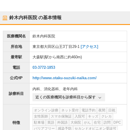
鈴木内科医院
の基本情報
医療機関名
鈴木内科医院
所在地
東京都大田区山王3丁目29-1
[アクセス]
最寄駅
大森駅
(駅から
南西に約460m
)
電話
03-3772-1853
公式HP
http://www.otaku-suzuki-naika.com/
内科
、
消化器科
、
老年内科
診療科目
近くの医療機関を診療科目から探す
オンライン診療
ネット受付
電話予約
夜間
日祝
女性医師
スマホ保険証
入院可
キッズ
クレカ
特徴
駐車場
英語
外国語
大病院
がん
在宅
訪問
DPC
バリアフリー
感染予防
セカンドオピニオン受診可