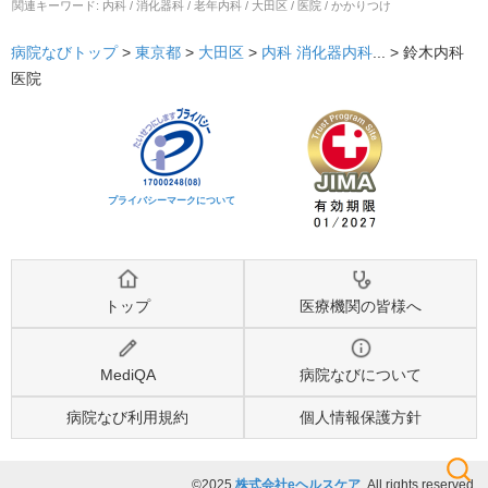
関連キーワード:
内科 / 消化器科 / 老年内科 / 大田区 / 医院 / かかりつけ
病院なびトップ
>
東京都
>
大田区
>
内科
消化器内科
... >
鈴木内科
医院
プライバシーマークについて
トップ
医療機関の皆様へ
MediQA
病院なびについて
病院なび利用規約
個人情報保護方針
©2025
株式会社eヘルスケア
, All rights reserved.