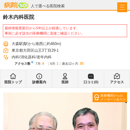
病院なび
人で選べる医院検索
鈴木内科医院
最終情報更新日から5年以上が経過しています。
事前に必ず該当の医療機関に直接ご確認ください。
大森駅
(駅から
南西に約460m
)
東京都大田区山王3丁目29-1
内科
消化器科
老年内科
※
4
1
30
アクセス数
7月
:
6月
:
過去12ヶ月:
医院トップ
診療案内
医師
口コミ(
0
)
アクセス
医療機関からの
メッセージあり