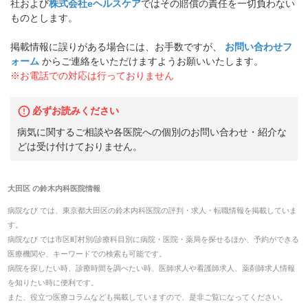
社および
株式会社eヘルスケア
ではその賠償の責任を一切負わない
ものとします。
掲載情報に誤りがある場合には、お手数ですが、
お問い合わせフ
ォーム
からご連絡をいただけますようお願いいたします。
※お電話での対応は行っておりません
必ずお読みください
病気に関するご相談や各医院への個別のお問い合わせ・紹介な
どは受け付けておりません。
大田区
の
鈴木内科医院
情報
病院なび では、
東京都
大田区
の
鈴木内科医院
の
評判・求人・転職
情報を掲載していま
す。
病院なび では市区町村別/診療科目別に病院・医院・薬局を探せるほか、予約ができる
医療機関や、キーワードでの検索も可能です。
病院を探したい時、診療時間を調べたい時、医師求人や看護師求人、薬剤師求人情報
を知りたい時に便利です。
また、役立つ医療コラムなども掲載していますので、是非ご覧になってください。