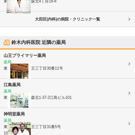
東京都大田区
大森北4丁目18-8
大田区(内科)の病院・クリニック一覧
鈴木内科医院
近隣の薬局
山王プライマリー薬局
薬局
東京都大田区
山王三丁目30番11号
江島薬局
薬局
東京都大田区
大森北1-37-2江島ビル101
神明堂薬局
薬局
東京都大田区
山王三丁目31番5号
102