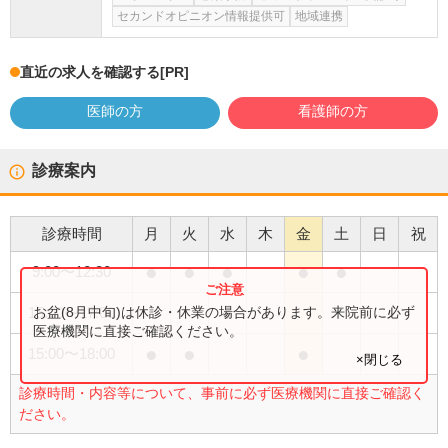
セカンドオピニオン情報提供可
地域連携
直近の求人を確認する
[PR]
医師の方
看護師の方
診療案内
診療時間
月
火
水
木
金
土
日
祝
●
●
●
●
●
9:00
〜
12:30
●
お盆(8月中旬)は休診・休業の場合があります。来院前に必ず
15:00
〜
17:00
医療機関に直接ご確認ください。
●
●
●
15:00
〜
18:00
×閉じる
診療時間・内容等について、事前に必ず医療機関に直接ご確認く
ださい。