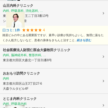
山王内科クリニック
内科, 呼吸器科, 消化器科, ...
東京都大田区
山王二丁目3番13号
シオカワビル4階
4
口コミ:
1
件
雑居ビルの中にある開業医ですが、素早い診療が気持ちよいし、無理に薬をた
くさん処方しないなど、患者の身体をきちんと治すこと...
続きを読む
社会医療法人財団仁医会大森牧田クリニック
内科, 脳神経外科, 整形外科, ...
東京都大田区
大森北一丁目31番8号
おおもり訪問クリニック
内科
東京都大田区
山王3丁目27-6
大森ラルタビル4F
とじま内科クリニック
内科, 呼吸器内科