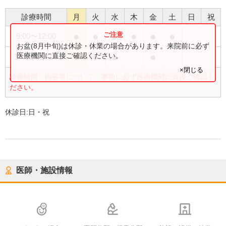
診療時間
月
火
水
木
金
土
日
祝
●
●
●
●
●
●
9:00
〜
12:00
お盆(8月中旬)は休診・休業の場合があります。来院前に必ず
●
●
●
●
医療機関に直接ご確認ください。
14:00
〜
18:00
×閉じる
診療時間・内容等について、事前に必ず医療機関に直接ご確認く
ださい。
休診日:
日・祝
医師・施設情報