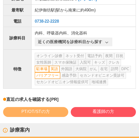
最寄駅
紀伊御坊駅
(駅から
南東に約490m
)
電話
0738-22-2228
内科
、
呼吸器内科
、
消化器科
診療科目
近くの医療機関を診療科目から探す
オンライン診療
ネット受付
電話予約
夜間
日祝
女性医師
スマホ保険証
入院可
キッズ
クレカ
特徴
駐車場
英語
外国語
大病院
がん
在宅
訪問
DPC
バリアフリー
感染予防
セカンドオピニオン受診可
セカンドオピニオン情報提供可
地域連携
直近の求人を確認する
[PR]
PT/OT/STの方
看護師の方
診療案内