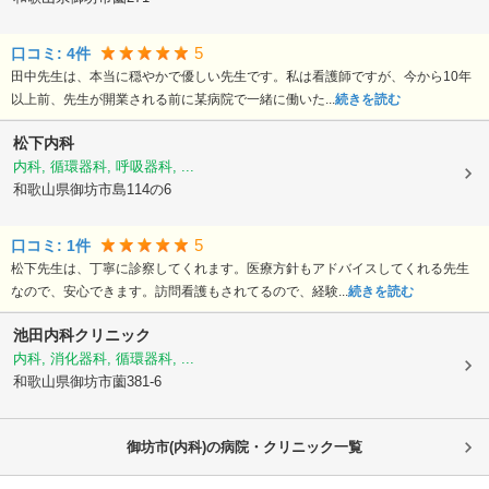
5
口コミ:
4
件
田中先生は、本当に穏やかで優しい先生です。私は看護師ですが、今から10年
以上前、先生が開業される前に某病院で一緒に働いた...
続きを読む
松下内科
内科, 循環器科, 呼吸器科, ...
和歌山県御坊市
島114の6
5
口コミ:
1
件
松下先生は、丁寧に診察してくれます。医療方針もアドバイスしてくれる先生
なので、安心できます。訪問看護もされてるので、経験...
続きを読む
池田内科クリニック
内科, 消化器科, 循環器科, ...
和歌山県御坊市
薗381-6
御坊市(内科)の病院・クリニック一覧