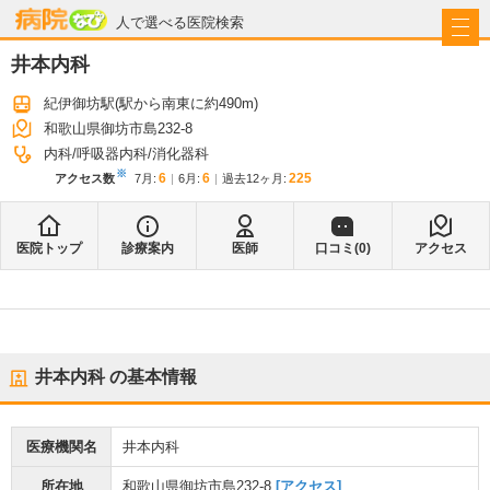
病院なび
人で選べる医院検索
井本内科
紀伊御坊駅
(駅から
南東に約490m
)
和歌山県御坊市島232-8
内科
呼吸器内科
消化器科
※
6
6
225
アクセス数
7月
:
6月
:
過去12ヶ月:
医院トップ
診療案内
医師
口コミ(
0
)
アクセス
井本内科
の基本情報
医療機関名
井本内科
所在地
和歌山県御坊市島232-8
[アクセス]