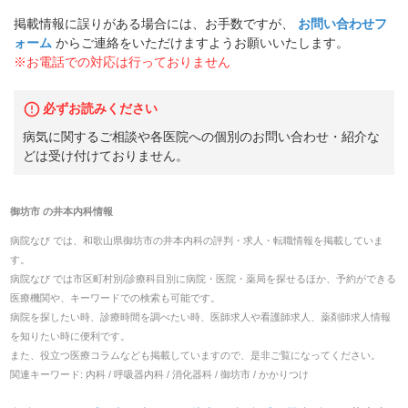
掲載情報に誤りがある場合には、お手数ですが、
お問い合わせフ
ォーム
からご連絡をいただけますようお願いいたします。
※お電話での対応は行っておりません
必ずお読みください
病気に関するご相談や各医院への個別のお問い合わせ・紹介な
どは受け付けておりません。
御坊市
の
井本内科
情報
病院なび では、
和歌山県
御坊市
の
井本内科
の
評判・求人・転職
情報を掲載していま
す。
病院なび では市区町村別/診療科目別に病院・医院・薬局を探せるほか、予約ができる
医療機関や、キーワードでの検索も可能です。
病院を探したい時、診療時間を調べたい時、医師求人や看護師求人、薬剤師求人情報
を知りたい時に便利です。
また、役立つ医療コラムなども掲載していますので、是非ご覧になってください。
関連キーワード:
内科 / 呼吸器内科 / 消化器科 / 御坊市 / かかりつけ