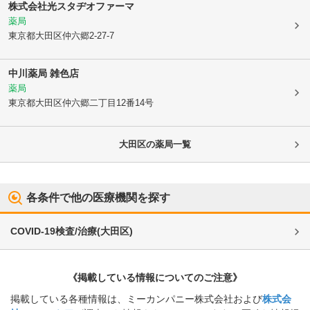
株式会社光スタヂオファーマ
薬局
東京都大田区
仲六郷2-27-7
中川薬局 雑色店
薬局
東京都大田区
仲六郷二丁目12番14号
大田区
の薬局一覧
各条件で他の医療機関を探す
COVID-19検査/治療
(
大田区
)
《掲載している情報についてのご注意》
掲載している各種情報は、ミーカンパニー株式会社および
株式会