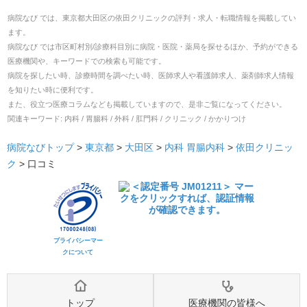
病院なび では、
東京都
大田区
の
依田クリニック
の
評判・求人・転職
情報を掲載してい
ます。
病院なび では市区町村別/診療科目別に病院・医院・薬局を探せるほか、予約ができる
医療機関や、キーワードでの検索も可能です。
病院を探したい時、診療時間を調べたい時、医師求人や看護師求人、薬剤師求人情報
を知りたい時に便利です。
また、役立つ医療コラムなども掲載していますので、是非ご覧になってください。
関連キーワード:
内科 / 胃腸科 / 外科 / 肛門科 / クリニック / かかりつけ
病院なびトップ
>
東京都
>
大田区
>
内科
胃腸内科
>
依田クリニッ
ク
>
口コミ
プライバシーマー
クについて
トップ
医療機関の皆様へ