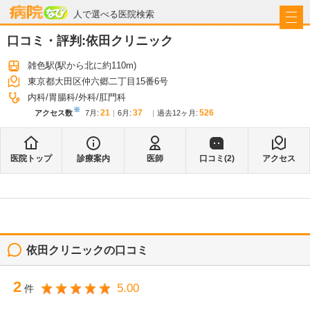
病院なび
人で選べる医院検索
口コミ・評判:
依田クリニック
雑色駅
(駅から
北に約110m
)
東京都大田区仲六郷二丁目15番6号
内科
胃腸科
外科
肛門科
※
21
37
526
アクセス数
7月
:
6月
:
過去12ヶ月:
医院トップ
診療案内
医師
口コミ(
2
)
アクセス
依田クリニック
の口コミ
2
5.00
件