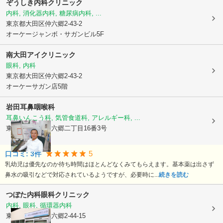
ぞうしき内科クリニック
内科, 消化器内科, 糖尿病内科, ...
東京都大田区
仲六郷2-43-2
オーケージャンボ・サガンビル5F
南大田アイクリニック
眼科, 内科
東京都大田区
仲六郷2-43-2
オーケーサガン店5階
岩田耳鼻咽喉科
耳鼻いんこう科, 気管食道科, アレルギー科, ...
東京都大田区
仲六郷二丁目16番3号
5
口コミ:
3
件
乳幼児は優先なのか待ち時間はほとんどなくみてもらえます。基本薬は出さず
鼻水の吸引などで対応されているようですが、必要時に...
続きを読む
つぼた内科眼科クリニック
内科, 眼科, 循環器内科
東京都大田区
仲六郷2-44-15