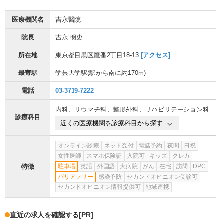
医療機関名
吉永醫院
院長
吉永 明史
所在地
東京都目黒区鷹番2丁目18-13
[アクセス]
最寄駅
学芸大学駅
(駅から
南に約170m
)
電話
03-3719-7222
内科
、
リウマチ科
、
整形外科
、
リハビリテーション科
診療科目
近くの医療機関を診療科目から探す
オンライン診療
ネット受付
電話予約
夜間
日祝
女性医師
スマホ保険証
入院可
キッズ
クレカ
特徴
駐車場
英語
外国語
大病院
がん
在宅
訪問
DPC
バリアフリー
感染予防
セカンドオピニオン受診可
セカンドオピニオン情報提供可
地域連携
直近の求人を確認する
[PR]