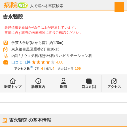
病院なび
人で選べる医院検索
吉永醫院
最終情報更新日から5年以上が経過しています。
事前に必ず該当の医療機関に直接ご確認ください。
学芸大学駅
(駅から
南に約170m
)
東京都目黒区鷹番2丁目18-13
内科
リウマチ科
整形外科
リハビリテーション科
口コミ:
1
件
4.00
※
4
4
109
アクセス数
7月
:
6月
:
過去12ヶ月:
医院トップ
診療案内
医師
口コミ(
1
)
アクセス
吉永醫院
の基本情報