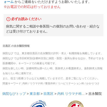
ォーム
からご連絡をいただけますようお願いいたします。
※お電話での対応は行っておりません
必ずお読みください
病気に関するご相談や各医院への個別のお問い合わせ・紹介な
どは受け付けておりません。
目黒区
の
吉永醫院
情報
病院なび では、
東京都
目黒区
の
吉永醫院
の
評判・求人・転職
情報を掲載しています。
病院なび では市区町村別/診療科目別に病院・医院・薬局を探せるほか、予約ができる
医療機関や、キーワードでの検索も可能です。
病院を探したい時、診療時間を調べたい時、医師求人や看護師求人、薬剤師求人情報
を知りたい時に便利です。
また、役立つ医療コラムなども掲載していますので、是非ご覧になってください。
関連キーワード:
内科 / リウマチ科 / 整形外科 / リハビリテーション科 / かかりつけ
病院なびトップ
>
東京都
>
目黒区
>
内科
リウマチ科
... >
吉永醫院