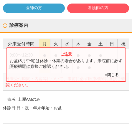
医師の方
看護師の方
診療案内
外来受付時間
月
火
水
木
金
土
日
祝
●
●
●
●
●
●
9:00
〜
12:30
お盆(8月中旬)は休診・休業の場合があります。来院前に必ず
●
●
●
●
●
医療機関に直接ご確認ください。
14:30
〜
18:30
×閉じる
外来受付時間・内容等について、事前に必ず医療機関に直接ご確
認ください。
備考:
土曜AMのみ
休診日:
日・祝・年末年始・お盆