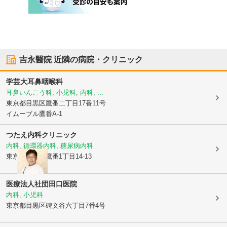
吉永醫院
近隣の病院・クリニック
学芸大耳鼻咽喉科
耳鼻いんこう科, 小児科, 内科, ...
東京都目黒区
鷹番二丁目17番11号
イムーブル鷹番A-1
つたえ内科クリニック
内科, 循環器内科, 糖尿病内科
東京都目黒区
鷹番1丁目14-13
医療法人社団田口医院
内科, 小児科
東京都目黒区
碑文谷六丁目7番4号