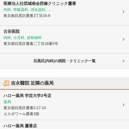
医療法人社団城南会
西條クリニック鷹番
内科, 呼吸器科, 消化器科, ...
東京都目黒区
鷹番3丁目16-9
古谷医院
内科, 小児科, 放射線科
東京都目黒区
鷹番二丁目16番5号
目黒区(内科)の病院・クリニック一覧
吉永醫院
近隣の薬局
ハロー薬局 学芸大学3号店
薬局
東京都目黒区
鷹番2-17-14
エスポワール鷹番1階
ハロー薬局 鷹番店