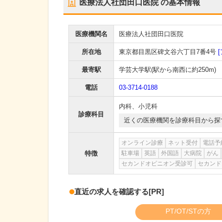
医療法人社団田口医院
の基本情報
医療機関名
医療法人社団田口医院
所在地
東京都目黒区碑文谷六丁目7番4号
最寄駅
学芸大学駅
(駅から
南西に約250m
)
電話
03-3714-0188
内科
、
小児科
診療科目
近くの医療機関を診療科目から探
オンライン診療
ネット受付
電話予
特徴
駐車場
英語
外国語
大病院
がん
セカンドオピニオン受診可
セカンド
直近の求人を確認する
[PR]
PT/OT/STの方