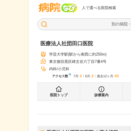
病院なび
人で選べる医院検索
医療法人社団田口医院
学芸大学駅
(駅から
南西に約250m
)
東京都目黒区碑文谷六丁目7番4号
内科
小児科
※
2
2
43
アクセス数
7月
:
6月
:
過去12ヶ月:
医院トップ
診療案内