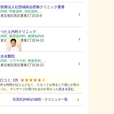
医療法人社団城南会
西條クリニック鷹番
内科, 呼吸器科, 消化器科, ...
東京都目黒区
鷹番3丁目16-9
つたえ内科クリニック
内科, 循環器内科, 糖尿病内科
東京都目黒区
鷹番1丁目14-13
吉永醫院
内科, リウマチ科, 整形外科, ...
東京都目黒区
鷹番2丁目18-13
4
口コミ:
1
件
待ち時間がほとんどなく、スタッフも明るくて感じが良か
った。 マッサージが受けれるのが良かった
続きを読む
目黒区(内科)の病院・クリニック一覧