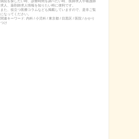
病院を探したい時、診療時間を調べたい時、医師求人や看護師
求人、薬剤師求人情報を知りたい時に便利です。
また、役立つ医療コラムなども掲載していますので、是非ご覧
になってください。
関連キーワード:
内科 / 小児科 / 東京都 / 目黒区 / 医院 / かかり
つけ