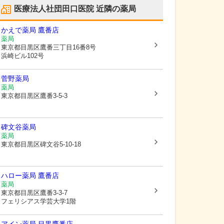
医療法人社団田口医院
近隣の薬局
かえで薬局 鷹番店
薬局
東京都目黒区
鷹番三丁目16番8号
浜崎ビル102号
菅野薬局
薬局
東京都目黒区
鷹番3-5-3
碑文谷薬局
薬局
東京都目黒区
碑文谷5-10-18
ハロー薬局 鷹番店
薬局
東京都目黒区
鷹番3-3-7
フェリシアス学芸大学1階