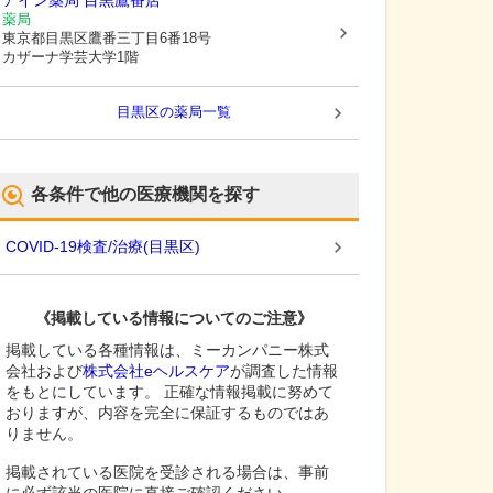
アイン薬局 目黒鷹番店
薬局
東京都目黒区
鷹番三丁目6番18号
カザーナ学芸大学1階
目黒区
の薬局一覧
各条件で他の医療機関を探す
COVID-19検査/治療
(
目黒区
)
《掲載している情報についてのご注意》
掲載している各種情報は、ミーカンパニー株式
会社および
株式会社eヘルスケア
が調査した情報
をもとにしています。 正確な情報掲載に努めて
おりますが、内容を完全に保証するものではあ
りません。
掲載されている医院を受診される場合は、事前