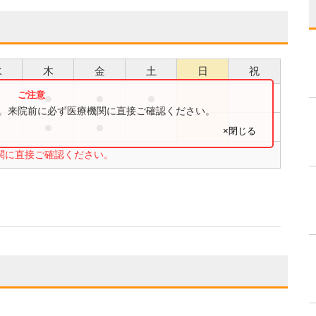
水
木
金
土
日
祝
●
●
●
●
す。来院前に必ず医療機関に直接ご確認ください。
●
●
●
×閉じる
関に直接ご確認ください。