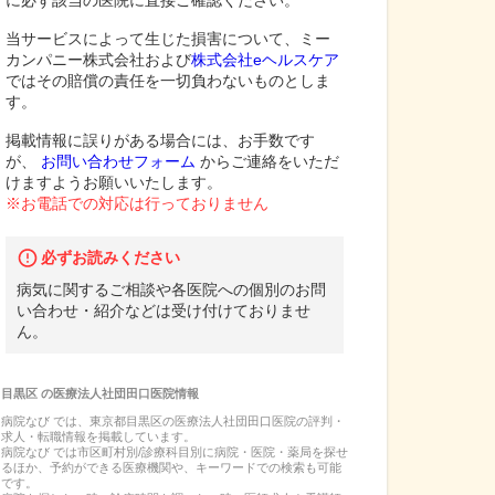
に必ず該当の医院に直接ご確認ください。
当サービスによって生じた損害について、ミー
カンパニー株式会社および
株式会社eヘルスケア
ではその賠償の責任を一切負わないものとしま
す。
掲載情報に誤りがある場合には、お手数です
が、
お問い合わせフォーム
からご連絡をいただ
けますようお願いいたします。
※お電話での対応は行っておりません
必ずお読みください
病気に関するご相談や各医院への個別のお問
い合わせ・紹介などは受け付けておりませ
ん。
目黒区
の
医療法人社団田口医院
情報
病院なび では、
東京都
目黒区
の
医療法人社団田口医院
の
評判・
求人・転職
情報を掲載しています。
病院なび では市区町村別/診療科目別に病院・医院・薬局を探せ
るほか、予約ができる医療機関や、キーワードでの検索も可能
です。