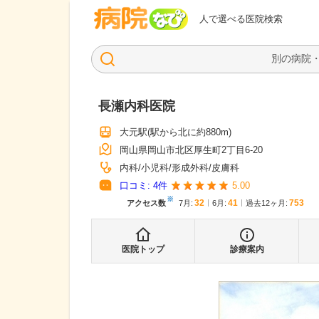
病院なび
人で選べる医院検索
長瀬内科医院
大元駅
(駅から
北に約880m
)
岡山県岡山市北区厚生町2丁目6-20
内科
小児科
形成外科
皮膚科
口コミ:
4
件
5.00
※
32
41
753
アクセス数
7月
:
6月
:
過去12ヶ月:
医院トップ
診療案内