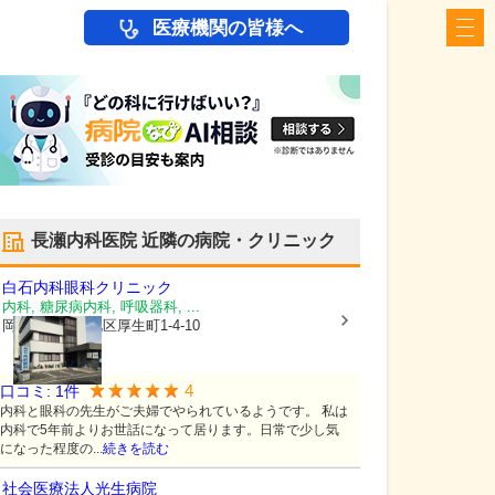
医療機関の皆様へ
長瀬内科医院
近隣の病院・クリニック
白石内科眼科クリニック
内科, 糖尿病内科, 呼吸器科, ...
岡山県岡山市北区
厚生町1-4-10
4
口コミ:
1
件
内科と眼科の先生がご夫婦でやられているようです。 私は
内科で5年前よりお世話になって居ります。日常で少し気
になった程度の...
続きを読む
社会医療法人
光生病院