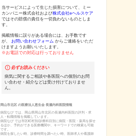
当サービスによって生じた損害について、ミー
カンパニー株式会社および
株式会社eヘルスケア
ではその賠償の責任を一切負わないものとしま
す。
掲載情報に誤りがある場合には、お手数です
が、
お問い合わせフォーム
からご連絡をいただ
けますようお願いいたします。
※お電話での対応は行っておりません
必ずお読みください
病気に関するご相談や各医院への個別のお問
い合わせ・紹介などは受け付けておりませ
ん。
岡山市北区
の
医療法人恵生会 長瀬内科医院
情報
病院なび では、
岡山県
岡山市北区
の
長瀬内科医院
の
評判・求
人・転職
情報を掲載しています。
病院なび では市区町村別/診療科目別に病院・医院・薬局を探せ
るほか、予約ができる医療機関や、キーワードでの検索も可能
です。
病院を探したい時、診療時間を調べたい時、医師求人や看護師