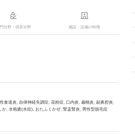
門分野・得意分野
施設・設備の特徴
性食道炎
自律神経失調症
花粉症
口内炎
扁桃炎
副鼻腔炎
しか
水疱瘡(水痘)
おたふくかぜ
腎盂腎炎
男性型脱毛症