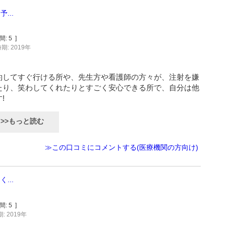
...
間:
5
]
期: 2019年
約してすぐ行ける所や、先生方や看護師の方々が、注射を嫌
たり、笑わしてくれたりとすごく安心できる所で、自分は他
!
>>もっと読む
≫この口コミにコメントする(医療機関の方向け)
...
間:
5
]
: 2019年