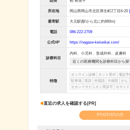
院長
柏 裕美子
所在地
岡山県岡山市北区厚生町2丁目6-20
最寄駅
大元駅
(駅から
北に約880m
)
電話
086-222-2709
公式HP
https://nagase-keiseikai.com/
内科
、
小児科
、
形成外科
、
皮膚科
診療科目
近くの医療機関を診療科目から探
オンライン診療
ネット受付
電話予
特徴
駐車場
英語
外国語
大病院
がん
セカンドオピニオン受診可
セカンド
直近の求人を確認する
[PR]
PT/OT/STの方