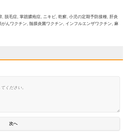
癬
脱毛症
掌蹠膿疱症
ニキビ
乾癬
小児の定期予防接種
肝炎
頸がんワクチン
髄膜炎菌ワクチン
インフルエンザワクチン
麻