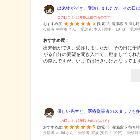
出来物ができ、受診しましたが、その日に予
この口コミは1年以上前のものです
5
おすすめ度:
[
対応:
5
清潔感:
5
待ち時
投稿者: 中村奏 さん
受診者: 本人 (男性・ 10代)
受診時
おすすめ度 :
出来物ができ、受診しましたが、その日に予
がる自分の要望を聞き入れて、励ましてくれ
の県民ですが、いまでは行きつけとなってます
優しい先生と、医療従事者のスタッフも多く
この口コミは1年以上前のものです
5
おすすめ度:
[
対応:
5
清潔感:
5
待ち時
投稿者: ardhi さん
受診者: 家族 (男性・ 10代)
受診時期