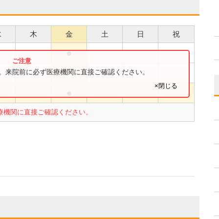
水
木
金
土
日
祝
●
●
●
す。来院前に必ず医療機関に直接ご確認ください。
×閉じる
●
●
療機関に直接ご確認ください。