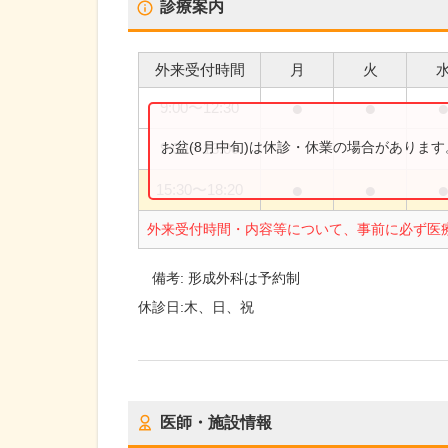
診療案内
外来受付時間
月
火
●
●
9:00
〜
12:30
お盆(8月中旬)は休診・休業の場合がありま
9:00
〜
13:00
●
●
15:30
〜
18:20
外来受付時間・内容等について、事前に必ず医
備考:
形成外科は予約制
休診日:
木、日、祝
医師・施設情報