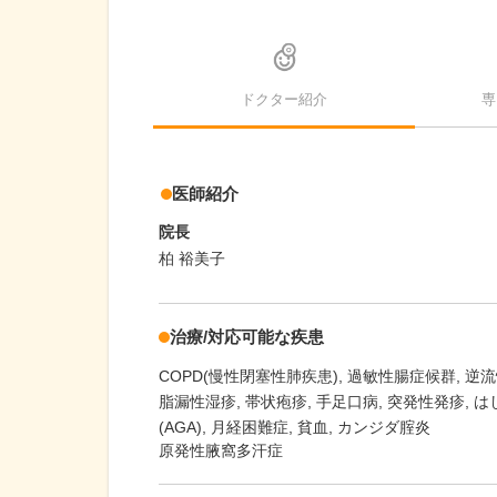
ドクター紹介
専
医師紹介
院長
柏 裕美子
治療/対応可能な疾患
COPD(慢性閉塞性肺疾患)
過敏性腸症候群
逆流
脂漏性湿疹
帯状疱疹
手足口病
突発性発疹
は
(AGA)
月経困難症
貧血
カンジダ腟炎
原発性腋窩多汗症