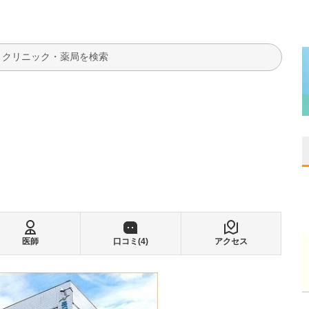
検索
医師
口コミ(
4
)
アクセス