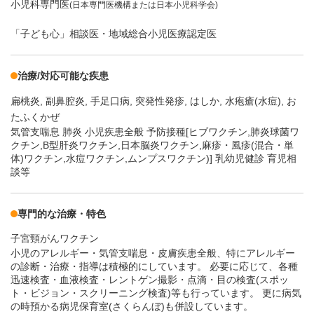
小児科専門医
(日本専門医機構または日本小児科学会)
「子ども心」相談医・地域総合小児医療認定医
治療/対応可能な疾患
扁桃炎
副鼻腔炎
手足口病
突発性発疹
はしか
水疱瘡(水痘)
お
たふくかぜ
気管支喘息 肺炎 小児疾患全般 予防接種[ヒブワクチン,肺炎球菌ワ
クチン,B型肝炎ワクチン,日本脳炎ワクチン,麻疹・風疹(混合・単
体)ワクチン,水痘ワクチン,ムンプスワクチン)] 乳幼児健診 育児相
談等
専門的な治療・特色
子宮頸がんワクチン
小児のアレルギー・気管支喘息・皮膚疾患全般、特にアレルギー
の診断・治療・指導は積極的にしています。 必要に応じて、各種
迅速検査・血液検査・レントゲン撮影・点滴・目の検査(スポッ
ト・ビジョン・スクリーニング検査)等も行っています。 更に病気
の時預かる病児保育室(さくらんぼ)も併設しています。