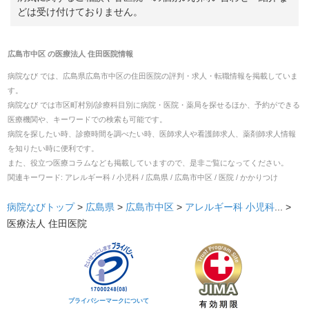
どは受け付けておりません。
広島市中区
の
医療法人 住田医院
情報
病院なび では、
広島県
広島市中区
の
住田医院
の
評判・求人・転職
情報を掲載していま
す。
病院なび では市区町村別/診療科目別に病院・医院・薬局を探せるほか、予約ができる
医療機関や、キーワードでの検索も可能です。
病院を探したい時、診療時間を調べたい時、医師求人や看護師求人、薬剤師求人情報
を知りたい時に便利です。
また、役立つ医療コラムなども掲載していますので、是非ご覧になってください。
関連キーワード:
アレルギー科 / 小児科 / 広島県 / 広島市中区 / 医院 / かかりつけ
病院なびトップ
>
広島県
>
広島市中区
>
アレルギー科
小児科
... >
医療法人 住田医院
プライバシーマークについて