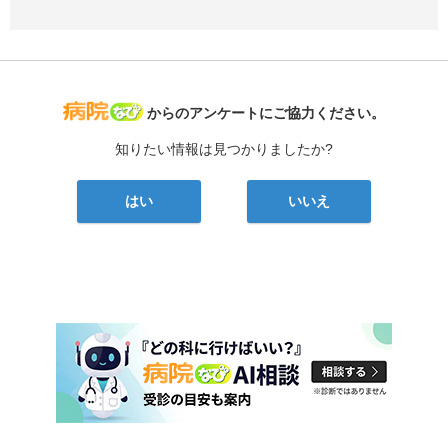
病院なび
からのアンケートにご協力ください。
知りたい情報は見つかりましたか?
はい
いいえ