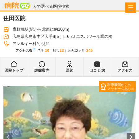
病院なび
人で選べる医院検索
住田医院
鷹野橋駅
(駅から
北西に約160m
)
広島県広島市中区大手町5丁目6-23 エスポワール鷹の橋
アレルギー科
小児科
※
10
22
245
アクセス数
7月
:
6月
:
過去12ヶ月:
医院トップ
診療案内
医師
口コミ(
0
)
アクセス
医療機関からの
メッセージあり