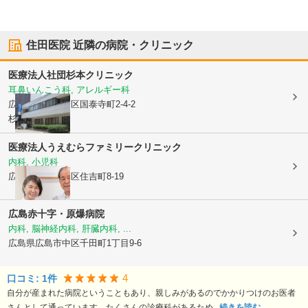
住田医院
近隣の病院・クリニック
医療法人社団
杉本クリニック
耳鼻いんこう科, アレルギー科
広島県広島市中区
国泰寺町2-4-2
杉本ビル
医療法人
うえむらファミリークリニック
内科, 小児科
広島県広島市中区
住吉町8-19
広島赤十字・原爆病院
内科, 脳神経内科, 肝臓内科, ...
広島県広島市中区
千田町1丁目9-6
4
口コミ:
1
件
自分が産まれた病院ということもあり、親しみがあるのでかかりつけのお医者
さんとして通っています。たくさんの診療科があるため...
続きを読む