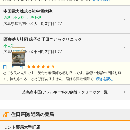
中国電力株式会社中電病院
内科, 小児科, 小児外科, ...
広島県広島市中区
大手町3丁目4-27
医療法人社団 緑子会
千田こどもクリニック
小児科
広島県広島市中区
千田町2丁目1-27
5
口コミ:
1
件
とても良い先生です。受付や看護師も感じ良いです。診察や検診の回転も速
く、待たされることはほぼありません。薬は必要最低限で...
続きを読む
広島市中区(アレルギー科)の病院・クリニック一覧
住田医院
近隣の薬局
ミント薬局大手町店