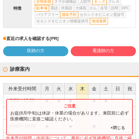
女性医師
スマホ保険証
入院可
キッズ
クレカ
特徴
駐車場
英語
外国語
大病院
がん
在宅
訪問
DPC
バリアフリー
感染予防
セカンドオピニオン受診可
セカンドオピニオン情報提供可
地域連携
直近の求人を確認する
[PR]
医師の方
看護師の方
診療案内
外来受付時間
月
火
水
木
金
土
日
祝
●
●
●
●
●
9:00
〜
12:00
●
お盆(8月中旬)は休診・休業の場合があります。来院前に必ず
14:00
〜
17:00
医療機関に直接ご確認ください。
●
●
●
14:00
〜
18:00
×閉じる
外来受付時間・内容等について、事前に必ず医療機関に直接ご確