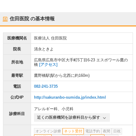
住田医院
の基本情報
医療機関名
医療法人 住田医院
院長
清永ときよ
広島県広島市中区大手町5丁目6-23 エスポワール鷹の
所在地
橋
[アクセス]
最寄駅
鷹野橋駅
(駅から
北西に約160m
)
電話
082-241-3735
公式HP
http://sakuranbo-sumida.jp/index.html
アレルギー科
、
小児科
診療科目
近くの医療機関を診療科目から探す
オンライン診療
ネット受付
電話予約
夜間
日祝