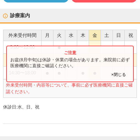
診療案内
外来受付時間
月
火
水
木
金
土
日
祝
●
9:00
〜
12:00
●
●
●
●
お盆(8月中旬)は休診・休業の場合があります。来院前に必ず
9:00
〜
13:00
医療機関に直接ご確認ください。
●
●
●
●
14:30
〜
18:00
×閉じる
外来受付時間・内容等について、事前に必ず医療機関に直接ご確
認ください。
休診日:
水、日、祝