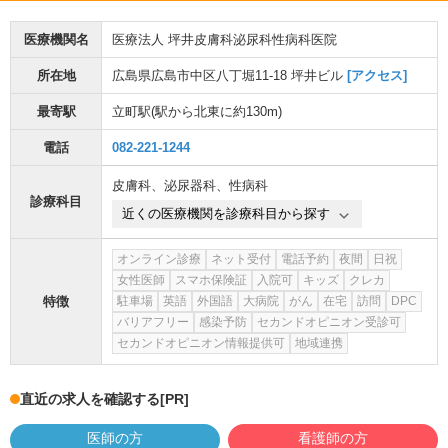
医療機関名
医療法人 坪井皮膚科泌尿科性病科医院
所在地
広島県広島市中区八丁堀11-18 坪井ビル
[アクセス]
最寄駅
立町駅
(駅から
北東に約130m
)
電話
082-221-1244
皮膚科
、
泌尿器科
、
性病科
診療科目
近くの医療機関を診療科目から探す
オンライン診療
ネット受付
電話予約
夜間
日祝
女性医師
スマホ保険証
入院可
キッズ
クレカ
特徴
駐車場
英語
外国語
大病院
がん
在宅
訪問
DPC
バリアフリー
感染予防
セカンドオピニオン受診可
セカンドオピニオン情報提供可
地域連携
直近の求人を確認する
[PR]
医師の方
看護師の方