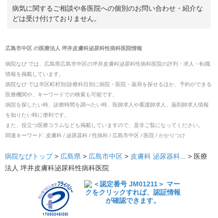
病気に関するご相談や各医院への個別のお問い合わせ・紹介な
どは受け付けておりません。
広島市中区
の
医療法人 坪井皮膚科泌尿科性病科医院
情報
病院なび では、
広島県
広島市中区
の
坪井皮膚科泌尿科性病科医院
の
評判・求人・転職
情報を掲載しています。
病院なび では市区町村別/診療科目別に病院・医院・薬局を探せるほか、予約ができる
医療機関や、キーワードでの検索も可能です。
病院を探したい時、診療時間を調べたい時、医師求人や看護師求人、薬剤師求人情報
を知りたい時に便利です。
また、役立つ医療コラムなども掲載していますので、是非ご覧になってください。
関連キーワード:
皮膚科 / 泌尿器科 / 性病科 / 広島市中区 / 医院 / かかりつけ
病院なびトップ
>
広島県
>
広島市中区
>
皮膚科
泌尿器科
... >
医療
法人 坪井皮膚科泌尿科性病科医院