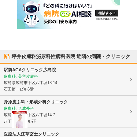
坪井皮膚科泌尿科性病科医院
近隣の病院・クリニック
駅前AGAクリニック広島院
皮膚科, 美容皮膚科
広島県広島市中区
八丁堀13-14
石田第一ビル6階
身原皮ふ科・形成外科クリニック
皮膚科, 形成外科
広島県広島市中区
八丁堀14-7
八丁堀宮田ビル7F
医療法人
江草玄士クリニック