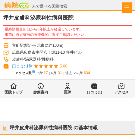
病院なび
人で選べる医院検索
坪井皮膚科泌尿科性病科医院
最終情報更新日から5年以上が経過しています。
事前に必ず該当の医療機関に直接ご確認ください。
立町駅
(駅から
北東に約130m
)
広島県広島市中区八丁堀11-18 坪井ビル
皮膚科
泌尿器科
性病科
口コミ:
1
件
5.00
※
17
31
634
アクセス数
7月
:
6月
:
過去12ヶ月:
医院トップ
診療案内
医師
口コミ(
1
)
アクセス
坪井皮膚科泌尿科性病科医院
の基本情報