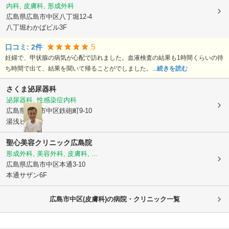
内科, 皮膚科, 形成外科
広島県広島市中区
八丁堀12-4
八丁堀わかばビル3F
5
口コミ:
2
件
妊婦で、甲状腺の病気が心配で訪れました。血液検査の結果も1時間くらいの待
ち時間で出て、結果を聞いて帰ることがでしました。...
続きを読む
さくま泌尿器科
泌尿器科, 性感染症内科
広島県広島市中区
鉄砲町9-10
湯浅ビル5階
聖心美容クリニック広島院
形成外科, 美容外科, 皮膚科, ...
広島県広島市中区
本通3-10
本通サザン6F
広島市中区(皮膚科)の病院・クリニック一覧