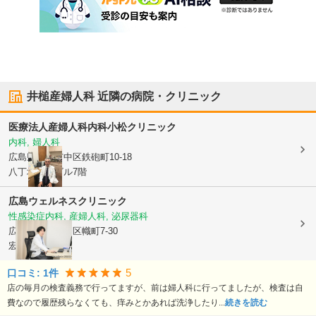
井槌産婦人科
近隣の病院・クリニック
医療法人
産婦人科内科小松クリニック
内科, 婦人科
広島県広島市中区
鉄砲町10-18
八丁堀栗村ビル7階
広島ウェルネスクリニック
性感染症内科, 産婦人科, 泌尿器科
広島県広島市中区
幟町7-30
宏和8 4階
5
口コミ:
1
件
店の毎月の検査義務で行ってますが、前は婦人科に行ってましたが、検査は自
費なので履歴残らなくても、痒みとかあれば洗浄したり...
続きを読む