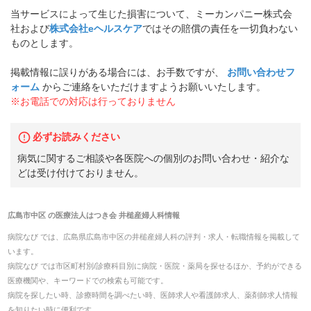
当サービスによって生じた損害について、ミーカンパニー株式会
社および
株式会社eヘルスケア
ではその賠償の責任を一切負わない
ものとします。
掲載情報に誤りがある場合には、お手数ですが、
お問い合わせフ
ォーム
からご連絡をいただけますようお願いいたします。
※お電話での対応は行っておりません
必ずお読みください
病気に関するご相談や各医院への個別のお問い合わせ・紹介な
どは受け付けておりません。
広島市中区
の
医療法人はつき会 井槌産婦人科
情報
病院なび では、
広島県
広島市中区
の
井槌産婦人科
の
評判・求人・転職
情報を掲載して
います。
病院なび では市区町村別/診療科目別に病院・医院・薬局を探せるほか、予約ができる
医療機関や、キーワードでの検索も可能です。
病院を探したい時、診療時間を調べたい時、医師求人や看護師求人、薬剤師求人情報
を知りたい時に便利です。