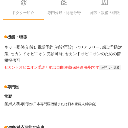
ドクター紹介
専門分野・得意分野
施設・設備の特徴
機能・特徴
ネット受付(初診)
電話予約(初診/再診)
バリアフリー
感染予防対
策
セカンドオピニオン受診可能
セカンドオピニオンのための情
報提供可
セカンドオピニオン受診可能
は自由診療(保険適用外)です
詳しく見る
専門医
常勤
産婦人科専門医
(日本専門医機構または日本産婦人科学会)
治療/対応可能な疾患