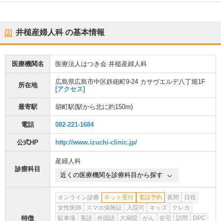
井槌産婦人科
の基本情報
医療機関名
医療法人はつき会 井槌産婦人科
広島県広島市中区鉄砲町9-24 カサヴエルデ八丁堀1F
所在地
[アクセス]
最寄駅
胡町駅
(駅から
北に約150m
)
電話
082-221-1684
公式HP
http://www.izuchi-clinic.jp/
産婦人科
診療科目
近くの医療機関を診療科目から探す
オンライン診療
ネット受付
電話予約
夜間
日祝
女性医師
スマホ保険証
入院可
キッズ
クレカ
特徴
駐車場
英語
外国語
大病院
がん
在宅
訪問
DPC