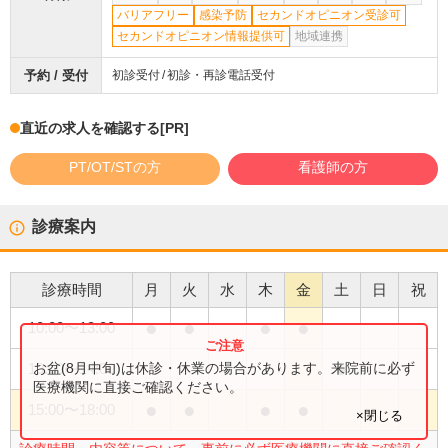
バリアフリー
感染予防
セカンドオピニオン受診可
セカンドオピニオン情報提供可
地域連携
予約 / 受付
初診受付
初診・再診電話受付
直近の求人を確認する
[PR]
PT/OT/STの方
看護師の方
診療案内
診療時間
月
火
水
木
金
土
日
祝
●
●
●
●
10:00
〜
13:00
●
お盆(8月中旬)は休診・休業の場合があります。来院前に必ず
10:00
〜
14:00
医療機関に直接ご確認ください。
●
●
●
●
15:00
〜
18:00
×閉じる