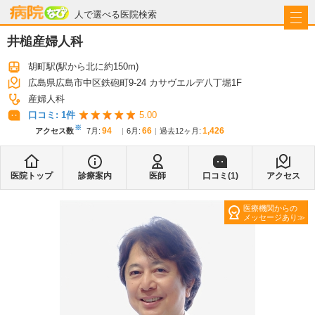
病院なび
人で選べる医院検索
井槌産婦人科
胡町駅
(駅から
北に約150m
)
広島県広島市中区鉄砲町9-24 カサヴエルデ八丁堀1F
産婦人科
口コミ:
1
件
5.00
※
94
66
1,426
アクセス数
7月
:
6月
:
過去12ヶ月:
医院トップ
診療案内
医師
口コミ(
1
)
アクセス
医療機関からの
メッセージあり