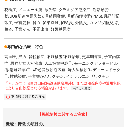
花粉症
メニエール病
尿失禁
クラミジア感染症
過活動膀
胱/UUI(切迫性尿失禁)
月経困難症
月経前症候群(PMS)/月経前緊
張症
子宮筋腫
貧血
卵巣嚢腫
卵巣炎
外陰炎
カンジダ腟炎
乳
腺炎
子宮がん
不正出血
妊娠糖尿病
専門的な治療・特色
高血圧
漢方
骨粗鬆症
不妊検査/不妊治療
更年期障害
子宮内膜
※
症
思春期婦人科疾患
人工妊娠中絶
モーニングアフターピル
※
(緊急避妊薬)
4D超音波診断装置
婦人科検診/レディースドック
※
性感染症
子宮頸がんワクチン
インフルエンザワクチン
「※」がつく項目は自由診療(保険適用外)、または治療内容や適用制限
により自由診療となる場合があります。
詳しく見る
本情報に関するご注意
【掲載情報に関するご注意】
機能・特徴
の項目の、