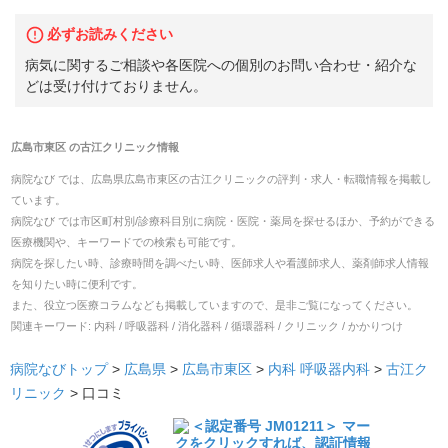
必ずお読みください
病気に関するご相談や各医院への個別のお問い合わせ・紹介な
どは受け付けておりません。
広島市東区
の
古江クリニック
情報
病院なび では、
広島県
広島市東区
の
古江クリニック
の
評判・求人・転職
情報を掲載し
ています。
病院なび では市区町村別/診療科目別に病院・医院・薬局を探せるほか、予約ができる
医療機関や、キーワードでの検索も可能です。
病院を探したい時、診療時間を調べたい時、医師求人や看護師求人、薬剤師求人情報
を知りたい時に便利です。
また、役立つ医療コラムなども掲載していますので、是非ご覧になってください。
関連キーワード:
内科 / 呼吸器科 / 消化器科 / 循環器科 / クリニック / かかりつけ
病院なびトップ
>
広島県
>
広島市東区
>
内科
呼吸器内科
>
古江ク
リニック
>
口コミ