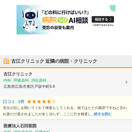
古江クリニック
近隣の病院・クリニック
古江クリニック
内科, 呼吸器科, 消化器科, ...
広島県広島市東区
戸坂中町6-8
5
口コミ:
1
件
先生が話しを聞いてくれて検査もしてくれる。他ではただの風邪ですねと言わ
れ薬だけ渡されましたが全く治らず、ここに行き検査し...
続きを読む
医療法人
石田医院