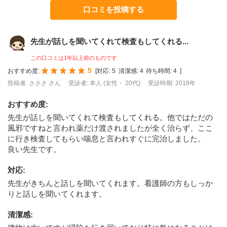
口コミを投稿する
先生が話しを聞いてくれて検査もしてくれる...
この口コミは1年以上前のものです
5
おすすめ度:
[
対応:
5
清潔感:
4
待ち時間:
4
]
投稿者: さささ さん
受診者: 本人 (女性・ 20代)
受診時期: 2018年
おすすめ度
:
先生が話しを聞いてくれて検査もしてくれる。他ではただの
風邪ですねと言われ薬だけ渡されましたが全く治らず、ここ
に行き検査してもらい喘息と言われすぐに完治しました。
良い先生です。
対応
:
先生がきちんと話しを聞いてくれます。看護師の方もしっか
りと話しを聞いてくれます。
清潔感
: