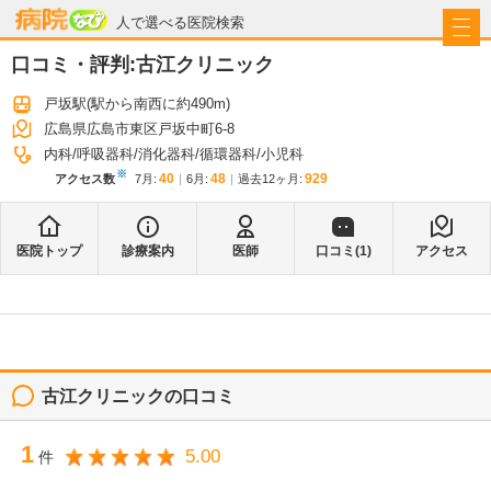
病院なび
人で選べる医院検索
口コミ・評判:
古江クリニック
戸坂駅
(駅から
南西に約490m
)
広島県広島市東区戸坂中町6-8
内科
呼吸器科
消化器科
循環器科
小児科
※
40
48
929
アクセス数
7月
:
6月
:
過去12ヶ月:
医院トップ
診療案内
医師
口コミ(
1
)
アクセス
古江クリニック
の口コミ
1
5.00
件