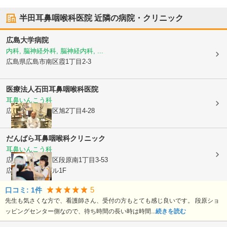
半田耳鼻咽喉科医院
近隣の病院・クリニック
広島大学病院
内科, 脳神経外科, 脳神経内科, ...
広島県広島市南区
霞1丁目2-3
医療法人
石田耳鼻咽喉科医院
耳鼻いんこう科
広島県広島市南区
旭2丁目4-28
だんばら耳鼻咽喉科クリニック
耳鼻いんこう科
広島県広島市南区
段原南1丁目3-53
広島イーストビル1F
5
口コミ:
1
件
先生も気さくな方で、看護師さん、受付の方もとても感じ良いです。 段原ショ
ッピングセンター側なので、待ち時間の長い時は時間...
続きを読む