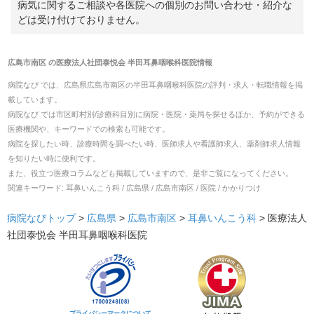
病気に関するご相談や各医院への個別のお問い合わせ・紹介な
どは受け付けておりません。
広島市南区
の
医療法人社団泰悦会 半田耳鼻咽喉科医院
情報
病院なび では、
広島県
広島市南区
の
半田耳鼻咽喉科医院
の
評判・求人・転職
情報を掲
載しています。
病院なび では市区町村別/診療科目別に病院・医院・薬局を探せるほか、予約ができる
医療機関や、キーワードでの検索も可能です。
病院を探したい時、診療時間を調べたい時、医師求人や看護師求人、薬剤師求人情報
を知りたい時に便利です。
また、役立つ医療コラムなども掲載していますので、是非ご覧になってください。
関連キーワード:
耳鼻いんこう科 / 広島県 / 広島市南区 / 医院 / かかりつけ
病院なびトップ
>
広島県
>
広島市南区
>
耳鼻いんこう科
>
医療法人
社団泰悦会 半田耳鼻咽喉科医院
プライバシーマークについて