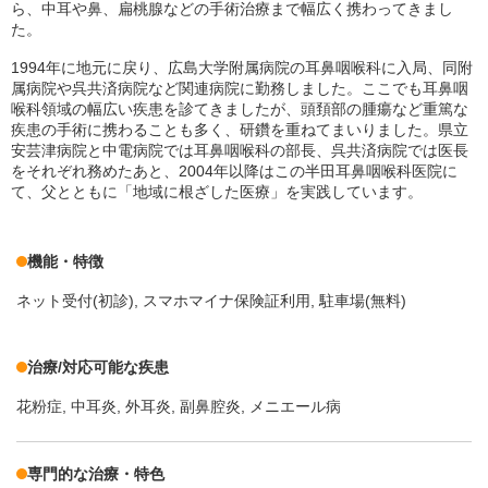
ら、中耳や鼻、扁桃腺などの手術治療まで幅広く携わってきまし
た。
1994年に地元に戻り、広島大学附属病院の耳鼻咽喉科に入局、同附
属病院や呉共済病院など関連病院に勤務しました。ここでも耳鼻咽
喉科領域の幅広い疾患を診てきましたが、頭頚部の腫瘍など重篤な
疾患の手術に携わることも多く、研鑽を重ねてまいりました。県立
安芸津病院と中電病院では耳鼻咽喉科の部長、呉共済病院では医長
をそれぞれ務めたあと、2004年以降はこの半田耳鼻咽喉科医院に
て、父とともに「地域に根ざした医療」を実践しています。
機能・特徴
ネット受付(初診)
スマホマイナ保険証利用
駐車場(無料)
治療/対応可能な疾患
花粉症
中耳炎
外耳炎
副鼻腔炎
メニエール病
専門的な治療・特色