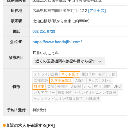
医療機関名
医療法人社団泰悦会 半田耳鼻咽喉科医院
所在地
広島県広島市南区出汐1丁目12-2
[アクセス]
最寄駅
比治山橋駅
(駅から
南東に約880m
)
電話
082-251-0729
公式HP
https://www.handajibi.com/
耳鼻いんこう科
診療科目
近くの医療機関を診療科目から探す
オンライン診療
ネット受付
電話予約
夜間
日祝
女性医師
スマホ保険証
入院可
キッズ
クレカ
特徴
駐車場
英語
外国語
大病院
がん
在宅
訪問
DPC
バリアフリー
感染予防
セカンドオピニオン受診可
セカンドオピニオン情報提供可
地域連携
予約 / 受付
初診受付
直近の求人を確認する
[PR]