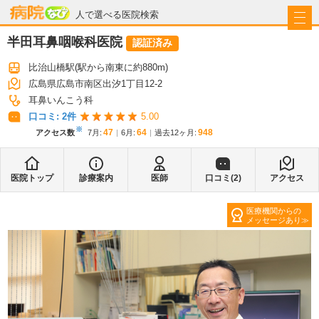
病院なび
人で選べる医院検索
半田耳鼻咽喉科医院
認証済み
比治山橋駅
(駅から
南東に約880m
)
広島県広島市南区出汐1丁目12-2
耳鼻いんこう科
口コミ:
2
件
5.00
※
47
64
948
アクセス数
7月
:
6月
:
過去12ヶ月:
医院トップ
診療案内
医師
口コミ(
2
)
アクセス
医療機関からの
メッセージあり