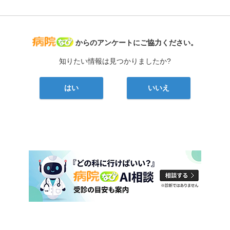
病院なび
からのアンケートにご協力ください。
知りたい情報は見つかりましたか?
はい
いいえ