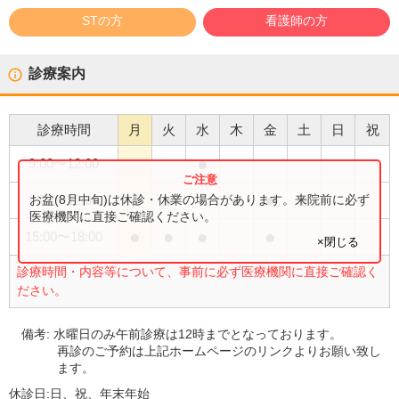
STの方
看護師の方
診療案内
診療時間
月
火
水
木
金
土
日
祝
●
9:00
〜
12:00
●
●
●
●
●
お盆(8月中旬)は休診・休業の場合があります。来院前に必ず
9:00
〜
12:30
医療機関に直接ご確認ください。
●
●
●
●
15:00
〜
18:00
×閉じる
診療時間・内容等について、事前に必ず医療機関に直接ご確認く
ださい。
備考:
水曜日のみ午前診療は12時までとなっております。
再診のご予約は上記ホームページのリンクよりお願い致し
ます。
休診日:
日、祝、年末年始