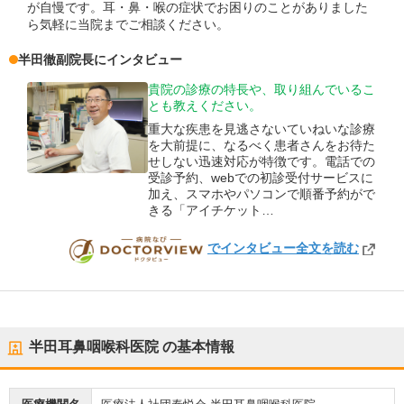
が自慢です。耳・鼻・喉の症状でお困りのことがありました
ら気軽に当院までご相談ください。
半田徹
副院長
にインタビュー
貴院の診療の特長や、取り組んでいるこ
とも教えください。
重大な疾患を見逃さないていねいな診療
を大前提に、なるべく患者さんをお待た
せしない迅速対応が特徴です。電話での
受診予約、webでの初診受付サービスに
加え、スマホやパソコンで順番予約がで
きる「アイチケット…
でインタビュー全文を読む
DOCTORVIEW
半田耳鼻咽喉科医院
の基本情報