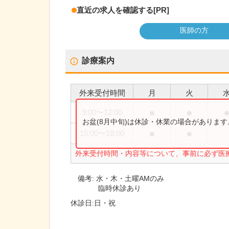
直近の求人を確認する
[PR]
医師の方
診療案内
外来受付時間
月
火
●
●
9:00
〜
12:00
お盆(8月中旬)は休診・休業の場合がありま
●
●
15:00
〜
18:00
外来受付時間・内容等について、事前に必ず医
備考:
水・木・土曜AMのみ
臨時休診あり
休診日:
日・祝