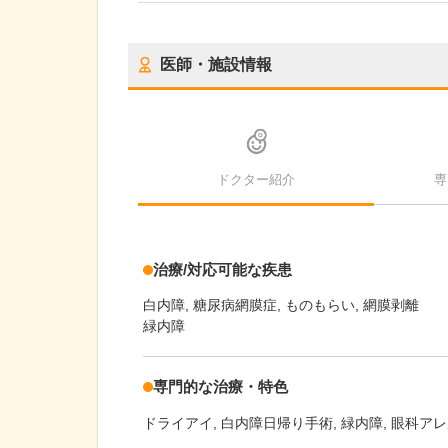
医師・施設情報
ドクター紹介
専
治療/対応可能な疾患
白内障
糖尿病網膜症
ものもらい
網膜剥離
緑内障
専門的な治療・特色
ドライアイ
白内障日帰り手術
緑内障
眼科アレ