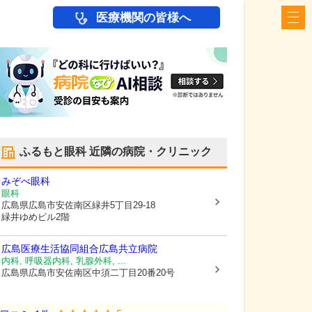
医療機関の皆様へ
ふるもと眼科
近隣の病院・クリニック
みぞべ眼科
眼科
広島県広島市安佐南区
緑井5丁目29-18
緑井ゆめビル2階
広島医療生活協同組合広島共立病院
内科, 呼吸器内科, 乳腺外科, ...
広島県広島市安佐南区
中須二丁目20番20号