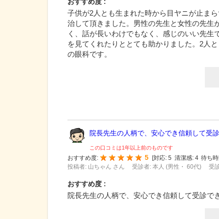
おすすめ度 :
子供が2人とも生まれた時から目ヤニが止まら
治して頂きました。男性の先生と女性の先生
く、話が長いわけでもなく、感じのいい先生
を見てくれたりととても助かりました。2人
の眼科です。
院長先生の人柄で、安心でき信頼して受診で
この口コミは1年以上前のものです
5
おすすめ度:
[
対応:
5
清潔感:
4
待ち時
投稿者: 山ちゃん さん
受診者: 本人 (男性・ 60代)
受診
おすすめ度 :
院長先生の人柄で、安心でき信頼して受診で