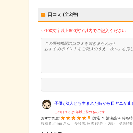
口コミ (全
2
件)
※100文字以上800文字以内でご記入ください
子供が2人とも生まれた時から目ヤニが止ま.
この口コミは1年以上前のものです
5
おすすめ度:
[
対応:
5
清潔感:
4
待ち時
投稿者: mtym さん
受診者: 家族 (男性・ 0歳)
受診時期: