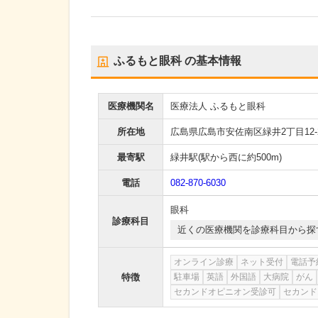
ふるもと眼科
の基本情報
医療機関名
医療法人 ふるもと眼科
所在地
広島県広島市安佐南区緑井2丁目12-
最寄駅
緑井駅
(駅から
西に約500m
)
電話
082-870-6030
眼科
診療科目
近くの医療機関を診療科目から探
オンライン診療
ネット受付
電話予
特徴
駐車場
英語
外国語
大病院
がん
セカンドオピニオン受診可
セカンド