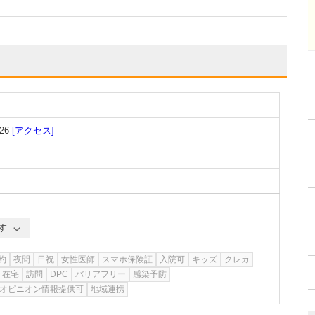
26
[アクセス]
す
約
夜間
日祝
女性医師
スマホ保険証
入院可
キッズ
クレカ
在宅
訪問
DPC
バリアフリー
感染予防
オピニオン情報提供可
地域連携