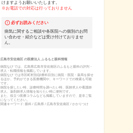
けますようお願いいたします。
※お電話での対応は行っておりません
必ずお読みください
病気に関するご相談や各医院への個別のお問
い合わせ・紹介などは受け付けておりませ
ん。
広島市安佐南区
の
医療法人 ふるもと眼科
情報
病院なび では、
広島県
広島市安佐南区
の
ふるもと眼科
の
評判・
求人・転職
情報を掲載しています。
病院なび では市区町村別/診療科目別に病院・医院・薬局を探せ
るほか、予約ができる医療機関や、キーワードでの検索も可能
です。
病院を探したい時、診療時間を調べたい時、医師求人や看護師
求人、薬剤師求人情報を知りたい時に便利です。
また、役立つ医療コラムなども掲載していますので、是非ご覧
になってください。
関連キーワード:
眼科 / 広島県 / 広島市安佐南区 / かかりつけ