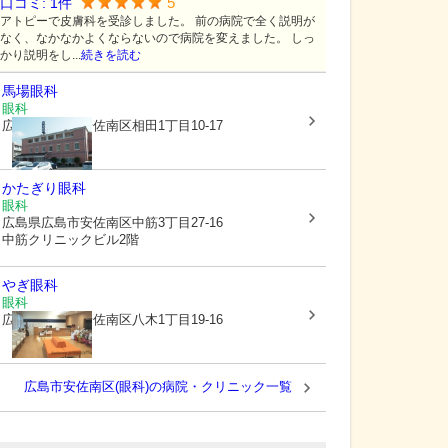
5
口コミ:
1
件
アトピーで皮膚科を受診しました。 前の病院で全く説明が
なく、なかなかよくならないので病院を変えました。 しっ
かり説明をし...
続きを読む
馬場眼科
眼科
広島県広島市安佐南区
相田1丁目10-17
かたぎり眼科
眼科
広島県広島市安佐南区
中筋3丁目27-16
中筋クリニックビル2階
やぎ眼科
眼科
広島県広島市安佐南区
八木1丁目19-16
広島市安佐南区(眼科)の病院・クリニック一覧