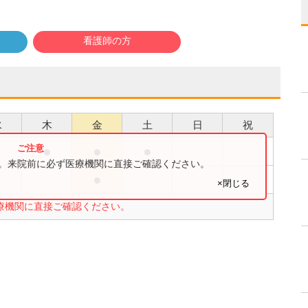
看護師の方
水
木
金
土
日
祝
●
●
●
●
す。来院前に必ず医療機関に直接ご確認ください。
●
×閉じる
療機関に直接ご確認ください。