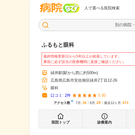
病院なび
人で選べる医院検索
ふるもと眼科
最終情報更新日から5年以上が経過しています。
事前に必ず該当の医療機関に直接ご確認ください。
緑井駅
(駅から
西に約500m
)
広島県広島市安佐南区緑井2丁目12-26
眼科
口コミ:
2
件
5.00
※
16
29
471
アクセス数
7月
:
6月
:
過去12ヶ月:
医院トップ
診療案内