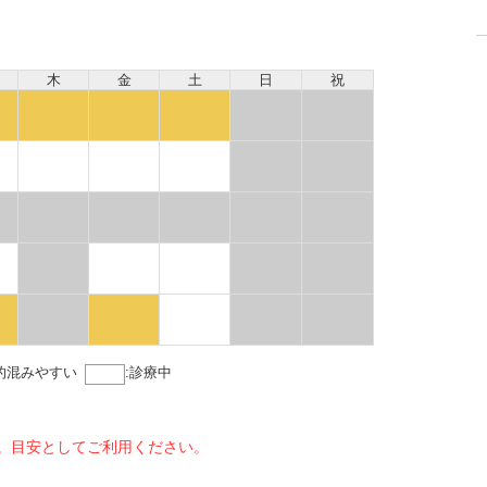
木
金
土
日
祝
的混みやすい
:
診療中
。目安としてご利用ください。