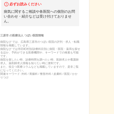
必ずお読みください
病気に関するご相談や各医院への個別のお問
い合わせ・紹介などは受け付けておりませ
ん。
三原市
の
医療法人 つぼい医院
情報
病院なび では、
広島県
三原市
の
つぼい医院
の
評判・求人・転職
情報を掲載しています。
病院なび では市区町村別/診療科目別に病院・医院・薬局を探せ
るほか、予約ができる医療機関や、キーワードでの検索も可能
です。
病院を探したい時、診療時間を調べたい時、医師求人や看護師
求人、薬剤師求人情報を知りたい時に便利です。
また、役立つ医療コラムなども掲載していますので、是非ご覧
になってください。
関連キーワード:
外科 / 胃腸科 / 整形外科 / 皮膚科 / 医院 / かか
りつけ