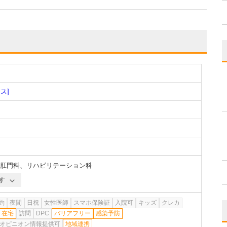
ス]
肛門科
、
リハビリテーション科
す
約
夜間
日祝
女性医師
スマホ保険証
入院可
キッズ
クレカ
在宅
訪問
DPC
バリアフリー
感染予防
オピニオン情報提供可
地域連携