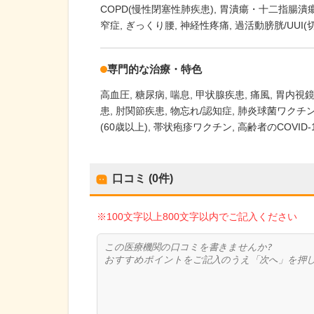
COPD(慢性閉塞性肺疾患)
胃潰瘍・十二指腸潰
窄症
ぎっくり腰
神経性疼痛
過活動膀胱/UUI(
専門的な治療・特色
高血圧
糖尿病
喘息
甲状腺疾患
痛風
胃内視
患
肘関節疾患
物忘れ/認知症
肺炎球菌ワクチン
(60歳以上)
帯状疱疹ワクチン
高齢者のCOVID
口コミ (0件)
※100文字以上800文字以内でご記入ください