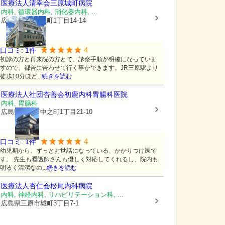
医療法人清幸会
三原城町病院
内科, 循環器内科, 消化器内科, ...
広島県三原市
城町1丁目14-14
4
口コミ:
1
件
初診の方と再来院の方とで、診察手順が明確になっていま
すので、都合に合わせて行く事ができます。JR三原駅より
徒歩10分ほど...
続きを読む
医療法人社団杏善会
初鹿内科胃腸科医院
内科, 胃腸科
広島県三原市
中之町1丁目21-10
4
口コミ:
1
件
幼児期から、ずっとお世話になっている、かかりつけ医で
す。 先生も看護師さんも優しく対応してくれるし、院内も
明るく清潔なの...
続きを読む
医療法人杏仁会
松尾内科病院
内科, 神経内科, リハビリテーション科, ...
広島県三原市
城町3丁目7-1