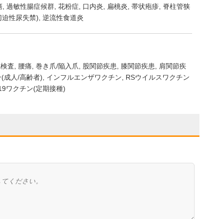
瘍
過敏性腸症候群
花粉症
口内炎
扁桃炎
帯状疱疹
脊柱管狭
切迫性尿失禁)
逆流性食道炎
鏡検査
腰痛
巻き爪/陥入爪
股関節疾患
膝関節疾患
肩関節疾
(成人/高齢者)
インフルエンザワクチン
RSウイルスワクチン
-19ワクチン(定期接種)