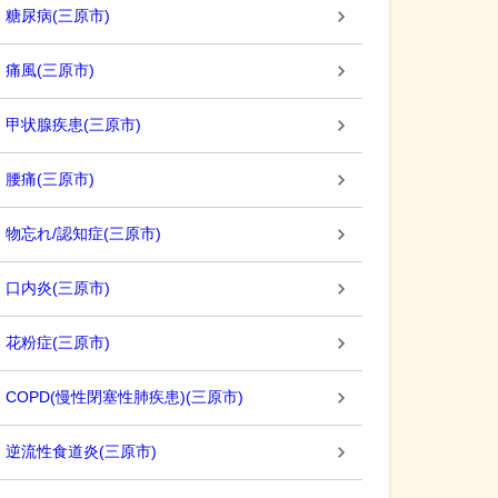
糖尿病
(
三原市
)
痛風
(
三原市
)
甲状腺疾患
(
三原市
)
腰痛
(
三原市
)
物忘れ/認知症
(
三原市
)
口内炎
(
三原市
)
花粉症
(
三原市
)
COPD(慢性閉塞性肺疾患)
(
三原市
)
逆流性食道炎
(
三原市
)