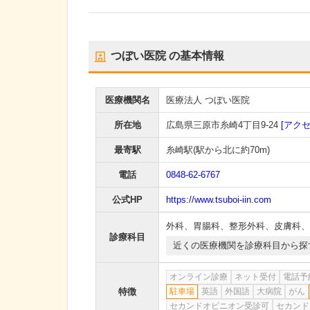
つぼい医院
の基本情報
医療機関名
医療法人 つぼい医院
所在地
広島県三原市糸崎4丁目9-24
[アクセ
最寄駅
糸崎駅
(駅から
北に約70m
)
電話
0848-62-6767
公式HP
https://www.tsuboi-iin.com
外科
、
胃腸科
、
整形外科
、
皮膚科
、
診療科目
近くの医療機関を診療科目から探
オンライン診療
ネット受付
電話予
特徴
駐車場
英語
外国語
大病院
がん
セカンドオピニオン受診可
セカンド