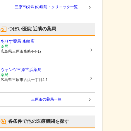
三原市(外科)の病院・クリニック一覧
つぼい医院
近隣の薬局
ありす薬局 糸崎店
薬局
広島県三原市
糸崎4-4-17
ウォンツ三原古浜薬局
薬局
広島県三原市
古浜一丁目4-1
三原市
の薬局一覧
各条件で他の医療機関を探す