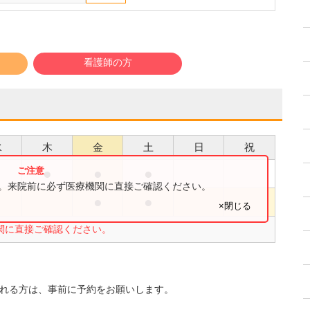
看護師の方
水
木
金
土
日
祝
●
●
●
●
す。来院前に必ず医療機関に直接ご確認ください。
●
●
●
×閉じる
関に直接ご確認ください。
望される方は、事前に予約をお願いします。