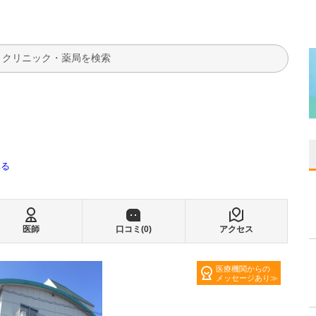
検索
みる
医師
口コミ(
0
)
アクセス
医療機関からの
メッセージあり