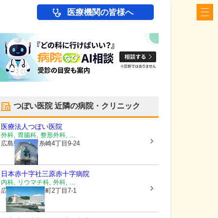
医療機関の皆様へ
つぼい医院
近隣の病院・クリニック
医療法人
つぼい医院
外科, 胃腸科, 整形外科, ...
広島県三原市
糸崎4丁目9-24
日本赤十字社
三原赤十字病院
内科, リウマチ科, 外科, ...
広島県三原市
東町2丁目7-1