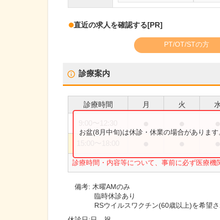
直近の求人を確認する
[PR]
PT/OT/STの方
診療案内
診療時間
月
火
●
●
9:00
〜
12:30
お盆(8月中旬)は休診・休業の場合がありま
●
●
15:00
〜
18:00
診療時間・内容等について、事前に必ず医療機
備考:
木曜AMのみ
臨時休診あり
RSウイルスワクチン(60歳以上)を希
休診日:
日、祝