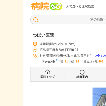
病院なび
人で選べる医院検索
つぼい医院
糸崎駅
(駅から
北に約70m
)
広島県三原市糸崎4丁目9-24
全て
外科
胃腸科
整形外科
皮膚科
肛門科
...
※
11
24
403
アクセス数
7月
:
6月
:
過去12ヶ月:
医院トップ
診療案内