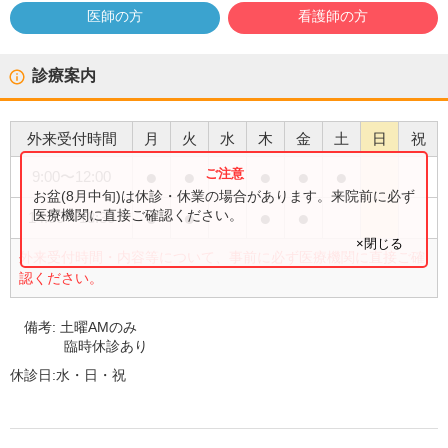
医師の方
看護師の方
診療案内
外来受付時間
月
火
水
木
金
土
日
祝
●
●
●
●
●
9:00
〜
12:00
お盆(8月中旬)は休診・休業の場合があります。来院前に必ず
●
●
●
●
医療機関に直接ご確認ください。
14:30
〜
18:30
×閉じる
外来受付時間・内容等について、事前に必ず医療機関に直接ご確
認ください。
備考:
土曜AMのみ
臨時休診あり
休診日:
水・日・祝