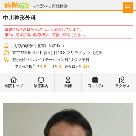
病院なび
人で選べる医院検索
中川整形外科
最終情報更新日から5年以上が経過しています。
事前に必ず該当の医療機関に直接ご確認ください。
用賀駅
(駅から
北東に約210m
)
東京都世田谷区用賀4丁目13-8 プリモメゾン用賀1F
整形外科
リハビリテーション科
リウマチ科
※
9
1
117
アクセス数
7月
:
6月
:
過去12ヶ月:
医院トップ
診療案内
医師
口コミ(
0
)
アクセス