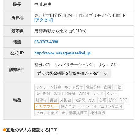
院長
中川 種史
東京都世田谷区用賀4丁目13-8 プリモメゾン用賀1F
所在地
[アクセス]
最寄駅
用賀駅
(駅から
北東に約210m
)
電話
03-3707-4388
公式HP
http://www.nakagawaseikei.jp/
整形外科
、
リハビリテーション科
、
リウマチ科
診療科目
近くの医療機関を診療科目から探す
オンライン診療
ネット受付
電話予約
夜間
日祝
女性医師
スマホ保険証
入院可
キッズ
クレカ
特徴
駐車場
英語
外国語
大病院
がん
在宅
訪問
DPC
バリアフリー
感染予防
セカンドオピニオン受診可
セカンドオピニオン情報提供可
地域連携
直近の求人を確認する
[PR]