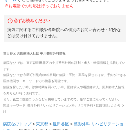
※お電話での対応は行っておりません
必ずお読みください
病気に関するご相談や各医院への個別のお問い合わせ・紹介な
どは受け付けておりません。
世田谷区
の
医療法人社団 中川整形外科
情報
病院なび では、
東京都
世田谷区
の
中川整形外科
の
評判・求人・転職
情報を掲載してい
ます。
病院なび では市区町村別/診療科目別に病院・医院・薬局を探せるほか、予約ができる
医療機関や、キーワードでの検索も可能です。
病院を探したい時、診療時間を調べたい時、医師求人や看護師求人、薬剤師求人情報
を知りたい時に便利です。
また、役立つ医療コラムなども掲載していますので、是非ご覧になってください。
関連キーワード:
整形外科 / リハビリテーション科 / リウマチ科 / 世田谷区 / かかりつ
け
病院なびトップ
>
東京都
>
世田谷区
>
整形外科
リハビリテーショ