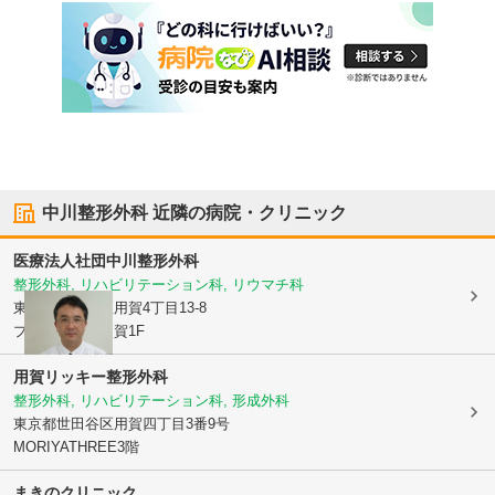
中川整形外科
近隣の病院・クリニック
医療法人社団
中川整形外科
整形外科, リハビリテーション科, リウマチ科
東京都世田谷区
用賀4丁目13-8
プリモメゾン用賀1F
用賀リッキー整形外科
整形外科, リハビリテーション科, 形成外科
東京都世田谷区
用賀四丁目3番9号
MORIYATHREE3階
まきのクリニック