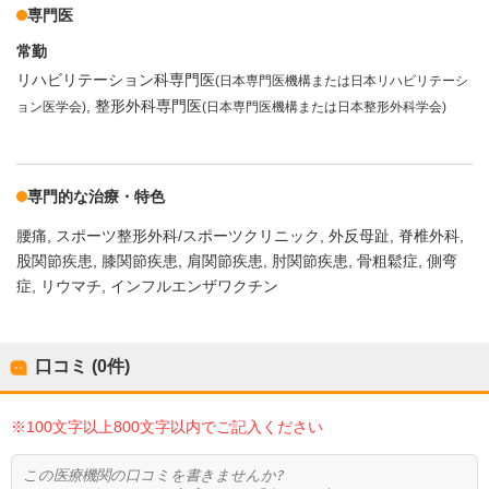
専門医
常勤
リハビリテーション科専門医
(日本専門医機構または日本リハビリテーシ
整形外科専門医
ョン医学会)
(日本専門医機構または日本整形外科学会)
専門的な治療・特色
腰痛
スポーツ整形外科/スポーツクリニック
外反母趾
脊椎外科
股関節疾患
膝関節疾患
肩関節疾患
肘関節疾患
骨粗鬆症
側弯
症
リウマチ
インフルエンザワクチン
口コミ (0件)
※100文字以上800文字以内でご記入ください