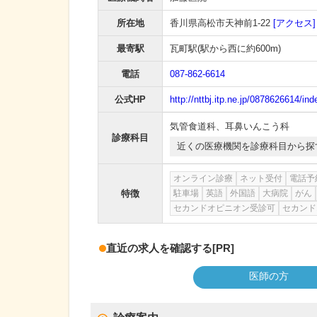
所在地
香川県高松市天神前1-22
[アクセス]
最寄駅
瓦町駅
(駅から
西に約600m
)
電話
087-862-6614
公式HP
http://nttbj.itp.ne.jp/0878626614/ind
気管食道科
、
耳鼻いんこう科
診療科目
近くの医療機関を診療科目から探
オンライン診療
ネット受付
電話予
特徴
駐車場
英語
外国語
大病院
がん
セカンドオピニオン受診可
セカンド
直近の求人を確認する
[PR]
医師の方