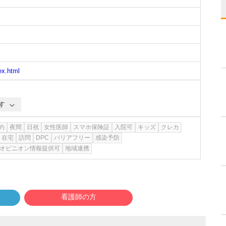
ex.html
す
約
夜間
日祝
女性医師
スマホ保険証
入院可
キッズ
クレカ
在宅
訪問
DPC
バリアフリー
感染予防
オピニオン情報提供可
地域連携
看護師の方