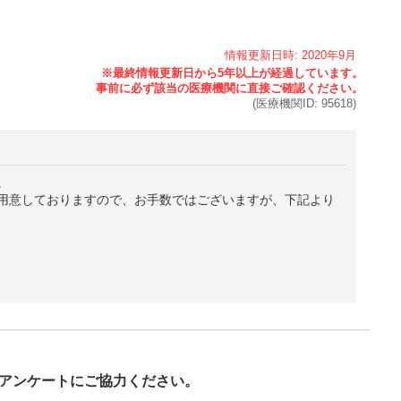
情報更新日時:
2020年
9月
(医療機関ID:
95618
)
。
用意しておりますので、お手数ではございますが、下記より
び
アンケートにご協力ください。