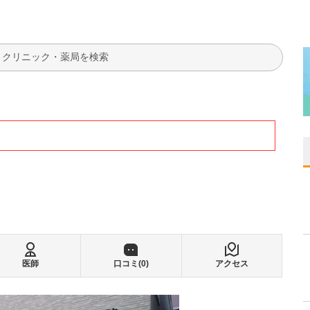
検索
医師
口コミ(
0
)
アクセス