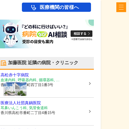
医療機関の皆様へ
加藤医院
近隣の病院・クリニック
高松赤十字病院
血液内科, 呼吸器内科, 循環器科, ...
香川県高松市
番町四丁目1番3号
医療法人社団真鍋医院
耳鼻いんこう科, 気管食道科
香川県高松市
番町二丁目4番15号