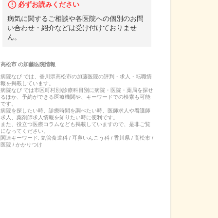
必ずお読みください
病気に関するご相談や各医院への個別のお問
い合わせ・紹介などは受け付けておりませ
ん。
高松市
の
加藤医院
情報
病院なび では、
香川県
高松市
の
加藤医院
の
評判・求人・転職
情
報を掲載しています。
病院なび では市区町村別/診療科目別に病院・医院・薬局を探せ
るほか、予約ができる医療機関や、キーワードでの検索も可能
です。
病院を探したい時、診療時間を調べたい時、医師求人や看護師
求人、薬剤師求人情報を知りたい時に便利です。
また、役立つ医療コラムなども掲載していますので、是非ご覧
になってください。
関連キーワード:
気管食道科 / 耳鼻いんこう科 / 香川県 / 高松市 /
医院 / かかりつけ