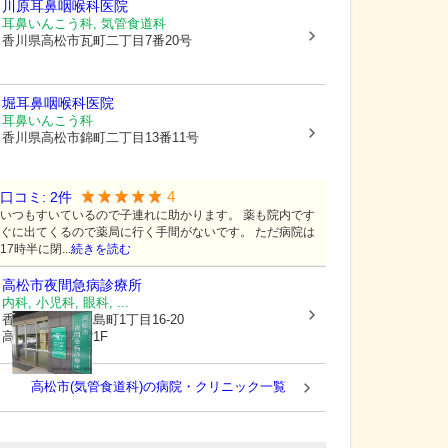
川原耳鼻咽喉科医院
耳鼻いんこう科, 気管食道科
香川県高松市
瓦町二丁目7番20号
堀耳鼻咽喉科医院
耳鼻いんこう科
香川県高松市
錦町二丁目13番11号
4
口コミ:
2
件
いつもすいているので子連れに助かります。 薬も院内です
ぐに出てくるので薬局に行く手間がないです。 ただ病院は
17時半に閉...
続きを読む
高松市夜間急病診療所
内科, 小児科, 眼科, ...
香川県高松市
松島町1丁目16-20
高松市医師会館1F
高松市(気管食道科)の病院・クリニック一覧