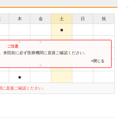
水
木
金
土
日
祝
●
●
●
●
●
す。来院前に必ず医療機関に直接ご確認ください。
×閉じる
●
●
●
関に直接ご確認ください。