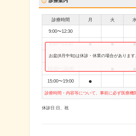
診療案内
診療時間
月
火
9:00
〜
12:30
●
●
9:00
〜
13:30
お盆(8月中旬)は休診・休業の場合がありま
13:30
〜
15:00
●
15:00
〜
18:00
●
15:00
〜
19:00
診療時間・内容等について、事前に必ず医療機
休診日:
日、祝