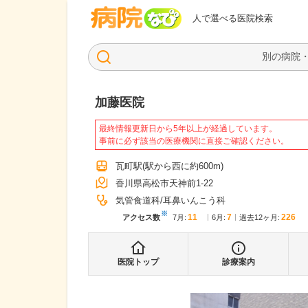
病院なび
人で選べる医院検索
加藤医院
最終情報更新日から5年以上が経過しています。
事前に必ず該当の医療機関に直接ご確認ください。
瓦町駅
(駅から
西に約600m
)
香川県高松市天神前1-22
気管食道科
耳鼻いんこう科
※
11
7
226
アクセス数
7月
:
6月
:
過去12ヶ月:
医院トップ
診療案内