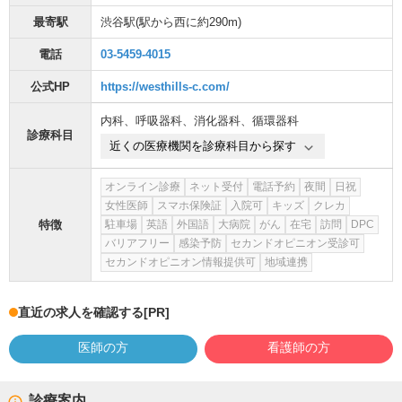
最寄駅
渋谷駅
(駅から
西に約290m
)
電話
03-5459-4015
公式HP
https://westhills-c.com/
内科
、
呼吸器科
、
消化器科
、
循環器科
診療科目
近くの医療機関を診療科目から探す
オンライン診療
ネット受付
電話予約
夜間
日祝
女性医師
スマホ保険証
入院可
キッズ
クレカ
特徴
駐車場
英語
外国語
大病院
がん
在宅
訪問
DPC
バリアフリー
感染予防
セカンドオピニオン受診可
セカンドオピニオン情報提供可
地域連携
直近の求人を確認する
[PR]
医師の方
看護師の方
診療案内