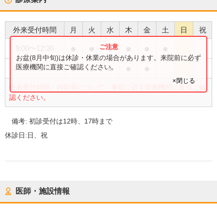
外来受付時間
月
火
水
木
金
土
日
祝
●
●
●
●
●
●
9:00
〜
12:30
お盆(8月中旬)は休診・休業の場合があります。来院前に必ず
●
●
●
●
●
医療機関に直接ご確認ください。
14:00
〜
17:30
×閉じる
外来受付時間・内容等について、事前に必ず医療機関に直接ご確
認ください。
備考:
初診受付は12時、17時まで
休診日:
日、祝
医師・施設情報