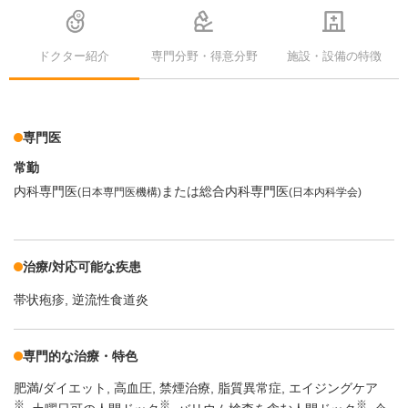
ドクター紹介
専門分野・得意分野
施設・設備の特徴
専門医
常勤
内科専門医
または総合内科専門医
(日本専門医機構)
(日本内科学会)
治療/対応可能な疾患
帯状疱疹
逆流性食道炎
専門的な治療・特色
肥満/ダイエット
高血圧
禁煙治療
脂質異常症
エイジングケア
※
※
※