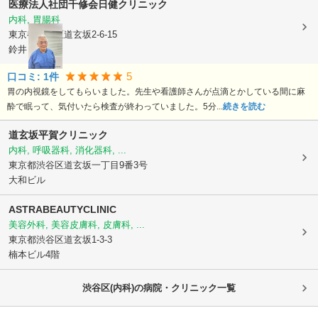
医療法人社団千修会
日健クリニック
内科, 胃腸科
東京都渋谷区
道玄坂2-6-15
鈴井ビル 5F
5
口コミ:
1
件
胃の内視鏡をしてもらいました。先生や看護師さんが点滴とかしている間に麻
酔で眠って、気付いたら検査が終わっていました。5分...
続きを読む
道玄坂平賀クリニック
内科, 呼吸器科, 消化器科, ...
東京都渋谷区
道玄坂一丁目9番3号
大和ビル
ASTRABEAUTYCLINIC
美容外科, 美容皮膚科, 皮膚科, ...
東京都渋谷区
道玄坂1-3-3
楠本ビル4階
渋谷区(内科)の病院・クリニック一覧