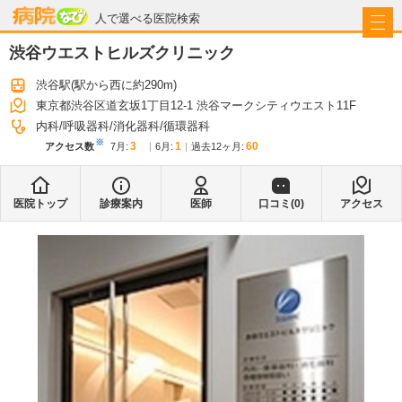
病院なび
人で選べる医院検索
渋谷ウエストヒルズクリニック
渋谷駅
(駅から
西に約290m
)
東京都渋谷区道玄坂1丁目12-1 渋谷マークシティウエスト11F
内科
呼吸器科
消化器科
循環器科
※
3
1
60
アクセス数
7月
:
6月
:
過去12ヶ月:
医院トップ
診療案内
医師
口コミ(
0
)
アクセス