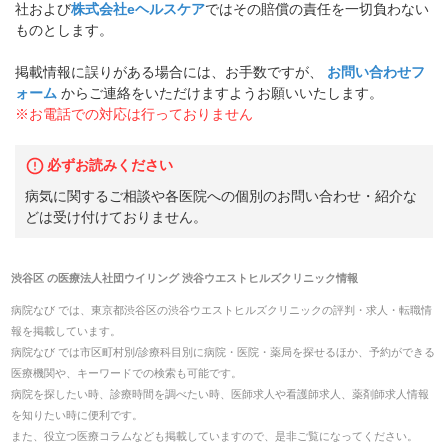
社および
株式会社eヘルスケア
ではその賠償の責任を一切負わない
ものとします。
掲載情報に誤りがある場合には、お手数ですが、
お問い合わせフ
ォーム
からご連絡をいただけますようお願いいたします。
※お電話での対応は行っておりません
必ずお読みください
病気に関するご相談や各医院への個別のお問い合わせ・紹介な
どは受け付けておりません。
渋谷区
の
医療法人社団ウイリング 渋谷ウエストヒルズクリニック
情報
病院なび では、
東京都
渋谷区
の
渋谷ウエストヒルズクリニック
の
評判・求人・転職
情
報を掲載しています。
病院なび では市区町村別/診療科目別に病院・医院・薬局を探せるほか、予約ができる
医療機関や、キーワードでの検索も可能です。
病院を探したい時、診療時間を調べたい時、医師求人や看護師求人、薬剤師求人情報
を知りたい時に便利です。
また、役立つ医療コラムなども掲載していますので、是非ご覧になってください。