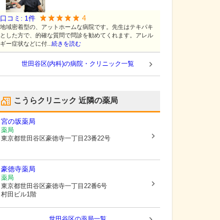
4
口コミ:
1
件
地域密着型の、アットホームな病院です。先生はテキパキ
とした方で、的確な質問で問診を勧めてくれます。アレル
ギー症状などに付...
続きを読む
世田谷区(内科)の病院・クリニック一覧
こうらクリニック
近隣の薬局
宮の坂薬局
薬局
東京都世田谷区
豪徳寺一丁目23番22号
豪徳寺薬局
薬局
東京都世田谷区
豪徳寺一丁目22番6号
村田ビル1階
世田谷区
の薬局一覧