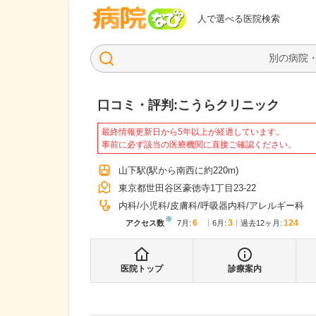
病院なび
人で選べる医院検索
口コミ・評判:
こうらクリニック
最終情報更新日から5年以上が経過しています。
事前に必ず該当の医療機関に直接ご確認ください。
山下駅
(駅から
南西に約220m
)
東京都世田谷区豪徳寺1丁目23-22
内科
小児科
皮膚科
呼吸器内科
アレルギー科
※
6
3
124
アクセス数
7月
:
6月
:
過去12ヶ月:
医院トップ
診療案内