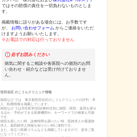
ではその賠償の責任を一切負わないものとしま
す。
掲載情報に誤りがある場合には、お手数です
が、
お問い合わせフォーム
からご連絡をいただ
けますようお願いいたします。
※お電話での対応は行っておりません
必ずお読みください
病気に関するご相談や各医院への個別のお問
い合わせ・紹介などは受け付けておりませ
ん。
世田谷区
の
こうらクリニック
情報
病院なび では、
東京都
世田谷区
の
こうらクリニック
の
評判・求
人・転職
情報を掲載しています。
病院なび では市区町村別/診療科目別に病院・医院・薬局を探せ
るほか、予約ができる医療機関や、キーワードでの検索も可能
です。
病院を探したい時、診療時間を調べたい時、医師求人や看護師
求人、薬剤師求人情報を知りたい時に便利です。
また、役立つ医療コラムなども掲載していますので、是非ご覧
になってください。