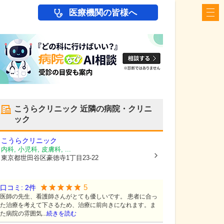
医療機関の皆様へ
こうらクリニック
近隣の病院・クリニ
ック
こうらクリニック
内科, 小児科, 皮膚科, ...
東京都世田谷区
豪徳寺1丁目23-22
5
口コミ:
2
件
医師の先生、看護師さんがとても優しいです。 患者に合っ
た治療を考えて下さるため、治療に前向きになれます。ま
た病院の雰囲気...
続きを読む