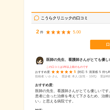
こうらクリニック
の口コミ
2
5.00
件
口
医師の先生、看護師さんがとても優しいで
この口コミは1年以上前のものです
5
おすすめ度:
[
対応:
5
清潔感:
5
待ち時
投稿者: いか さん
受診者: 本人 (女性・ 10代)
受診時期
おすすめ度
:
医師の先生、看護師さんがとても優しいです
患者に合った治療を考えて下さるため、治療
い」と思える病院です。