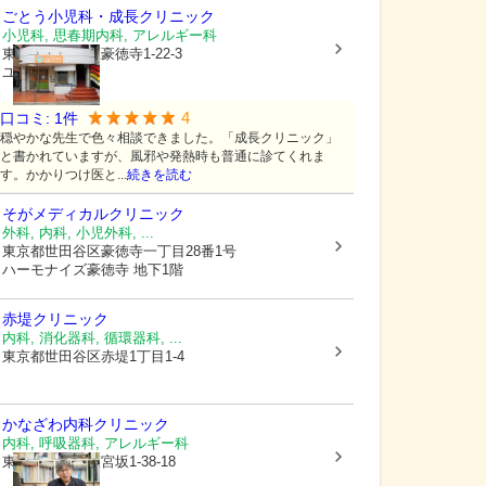
ごとう小児科・成長クリニック
小児科, 思春期内科, アレルギー科
東京都世田谷区
豪徳寺1-22-3
ユアーズ1F
4
口コミ:
1
件
穏やかな先生で色々相談できました。「成長クリニック」
と書かれていますが、風邪や発熱時も普通に診てくれま
す。かかりつけ医と...
続きを読む
そがメディカルクリニック
外科, 内科, 小児外科, ...
東京都世田谷区
豪徳寺一丁目28番1号
ハーモナイズ豪徳寺 地下1階
赤堤クリニック
内科, 消化器科, 循環器科, ...
東京都世田谷区
赤堤1丁目1-4
かなざわ内科クリニック
内科, 呼吸器科, アレルギー科
東京都世田谷区
宮坂1-38-18