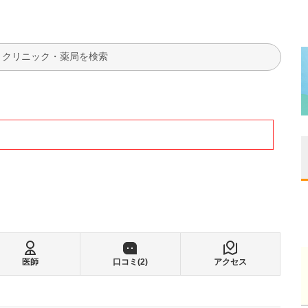
検索
医師
口コミ(
2
)
アクセス