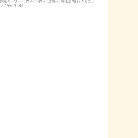
関連キーワード:
内科 / 小児科 / 皮膚科 / 呼吸器内科 / クリニッ
ク / かかりつけ