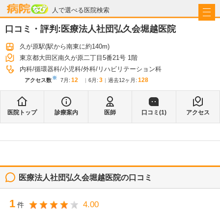
病院なび
人で選べる医院検索
口コミ・評判:
医療法人社団弘久会堀越医院
久が原駅
(駅から
南東に約140m
)
東京都大田区南久が原二丁目5番21号 1階
内科
循環器科
小児科
外科
リハビリテーション科
※
12
3
128
アクセス数
7月
:
6月
:
過去12ヶ月:
医院トップ
診療案内
医師
口コミ(
1
)
アクセス
医療法人社団弘久会堀越医院
の口コミ
1
4.00
件