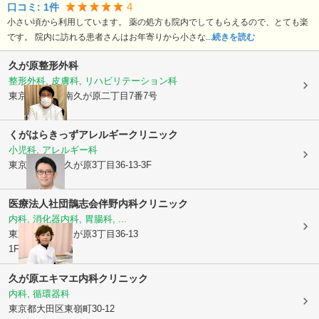
4
口コミ:
1
件
小さい頃から利用しています。 薬の処方も院内でしてもらえるので、とても楽
です。 院内に訪れる患者さんはお年寄りから小さな...
続きを読む
久が原整形外科
整形外科, 皮膚科, リハビリテーション科
東京都大田区
南久が原二丁目7番7号
くがはらきっずアレルギークリニック
小児科, アレルギー科
東京都大田区
久が原3丁目36-13-3F
医療法人社団鵲志会
伴野内科クリニック
内科, 消化器内科, 胃腸科, ...
東京都大田区
久が原3丁目36-13
1F
久が原エキマエ内科クリニック
内科, 循環器科
東京都大田区
東嶺町30-12