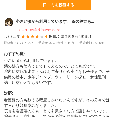
口コミを投稿する
小さい頃から利用しています。 薬の処方も...
この口コミは1年以上前のものです
4
おすすめ度:
[
対応:
5
清潔感:
5
待ち時間:
4
]
投稿者: ぺっくん さん
受診者: 本人 (女性・ 10代)
受診時期: 2015年
おすすめ度
:
小さい頃から利用しています。
薬の処方も院内でしてもらえるので、とても楽です。
院内に訪れる患者さんはお年寄りから小さなお子様まで。子
供用の絵本、少年ジャンプ、ウォーリーを探せ、女性週刊
誌、用意がとても良いです。
対応
:
看護婦の方も数える程度しかいないんですが、その分今では
すっかり顔馴染みなりました。
院長も看護婦の方も、とても気さくな方で話しやすいです。
院長さんは症状を話してからの対応や判断が早いのでこちら