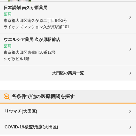
日本調剤 南久が原薬局
薬局
東京都大田区
南久が原二丁目8番3号
ライオンズマンション久が原駅前101
ウエルシア薬局 久が原駅前店
薬局
東京都大田区
東嶺町30番12号
久が原ビル1階
大田区
の薬局一覧
各条件で他の医療機関を探す
リウマチ
(
大田区
)
COVID-19検査/治療
(
大田区
)