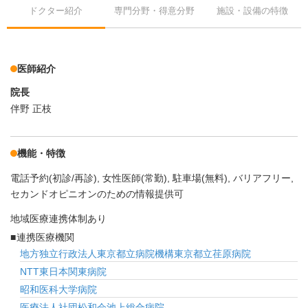
ドクター紹介
専門分野・得意分野
施設・設備の特徴
医師紹介
院長
伴野 正枝
機能・特徴
電話予約(初診/再診)
女性医師(常勤)
駐車場(無料)
バリアフリー
セカンドオピニオンのための情報提供可
地域医療連携体制あり
連携医療機関
地方独立行政法人東京都立病院機構東京都立荏原病院
NTT東日本関東病院
昭和医科大学病院
医療法人社団松和会池上総合病院