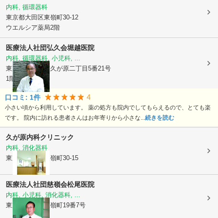
内科, 循環器科
東京都大田区
東嶺町30-12
ウエルシア薬局2階
医療法人社団弘久会堀越医院
内科, 循環器科, 小児科, ...
東京都大田区
南久が原二丁目5番21号
1階
4
口コミ:
1
件
小さい頃から利用しています。 薬の処方も院内でしてもらえるので、とても楽
です。 院内に訪れる患者さんはお年寄りから小さな...
続きを読む
久が原内科クリニック
内科, 消化器科
東京都大田区
東嶺町30-15
医療法人社団慈嶺会松尾医院
内科, 小児科, 消化器科, ...
東京都大田区
東嶺町19番7号