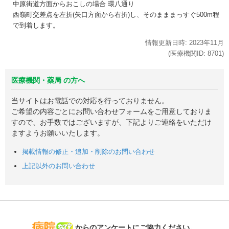
中原街道方面からおこしの場合 環八通り
西嶺町交差点を左折(矢口方面から右折)し、そのまままっすぐ500m程
で到着します。
情報更新日時:
2023年
11月
(医療機関ID:
8701
)
医療機関・薬局 の方へ
当サイトはお電話での対応を行っておりません。
ご希望の内容ごとにお問い合わせフォームをご用意しておりま
すので、お手数ではございますが、下記よりご連絡をいただけ
ますようお願いいたします。
掲載情報の修正・追加・削除のお問い合わせ
上記以外のお問い合わせ
病院なび
からのアンケートにご協力ください。