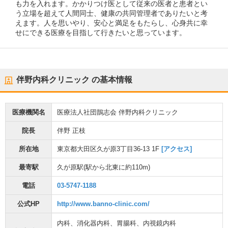
も力を入れます。かかりつけ医として従来の医者と患者とい
う立場を超えて人間同士、健康の共同管理者でありたいと考
えます。人を思いやり、安心と満足をもたらし、心身共に幸
せにできる医療を目指して行きたいと思っています。
伴野内科クリニック
の基本情報
医療機関名
医療法人社団鵲志会 伴野内科クリニック
院長
伴野 正枝
所在地
東京都大田区久が原3丁目36-13 1F
[アクセス]
最寄駅
久が原駅
(駅から
北東に約110m
)
電話
03-5747-1188
公式HP
http://www.banno-clinic.com/
内科
、
消化器内科
、
胃腸科
、
内視鏡内科