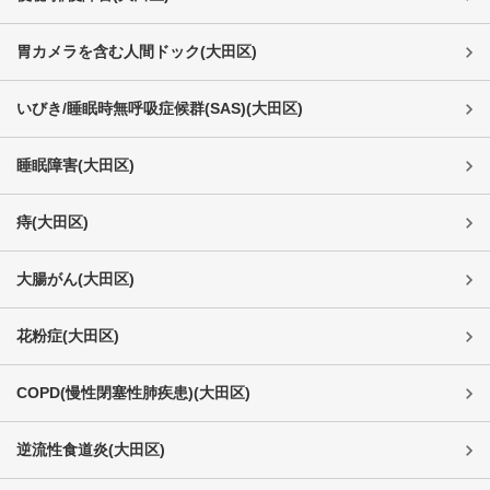
胃カメラを含む人間ドック
(
大田区
)
いびき/睡眠時無呼吸症候群(SAS)
(
大田区
)
睡眠障害
(
大田区
)
痔
(
大田区
)
大腸がん
(
大田区
)
花粉症
(
大田区
)
COPD(慢性閉塞性肺疾患)
(
大田区
)
逆流性食道炎
(
大田区
)