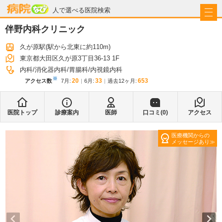
病院なび
人で選べる医院検索
伴野内科クリニック
久が原駅
(駅から
北東に約110m
)
東京都大田区久が原3丁目36-13 1F
内科
消化器内科
胃腸科
内視鏡内科
※
20
33
653
アクセス数
7月
:
6月
:
過去12ヶ月:
医院トップ
診療案内
医師
口コミ(
0
)
アクセス
医療機関からの
メッセージあり