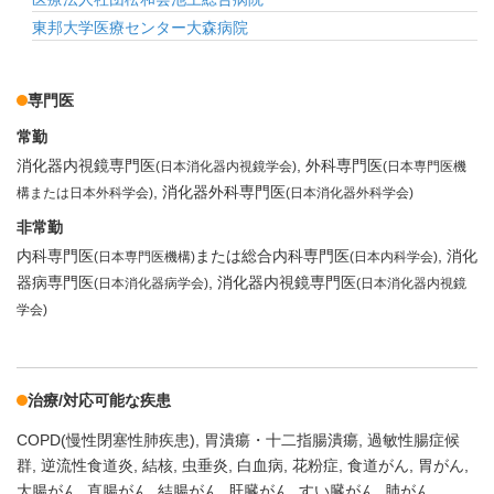
東邦大学医療センター大森病院
専門医
常勤
消化器内視鏡専門医
外科専門医
(日本消化器内視鏡学会)
(日本専門医機
消化器外科専門医
構または日本外科学会)
(日本消化器外科学会)
非常勤
内科専門医
または総合内科専門医
消化
(日本専門医機構)
(日本内科学会)
器病専門医
消化器内視鏡専門医
(日本消化器病学会)
(日本消化器内視鏡
学会)
治療/対応可能な疾患
COPD(慢性閉塞性肺疾患)
胃潰瘍・十二指腸潰瘍
過敏性腸症候
群
逆流性食道炎
結核
虫垂炎
白血病
花粉症
食道がん
胃がん
大腸がん
直腸がん
結腸がん
肝臓がん
すい臓がん
肺がん