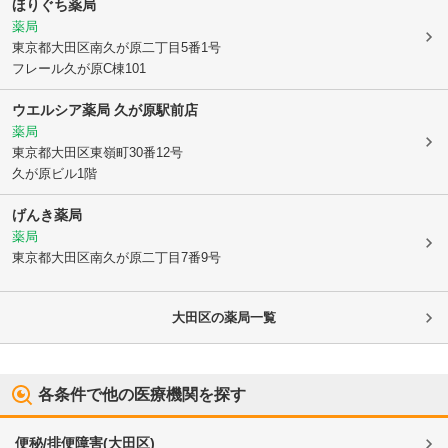
ほりぐち薬局
薬局
東京都大田区
南久が原二丁目5番1号
フレール久が原C棟101
ウエルシア薬局 久が原駅前店
薬局
東京都大田区
東嶺町30番12号
久が原ビル1階
げんき薬局
薬局
東京都大田区
南久が原二丁目7番9号
大田区
の薬局一覧
各条件で他の医療機関を探す
便秘/排便障害
(
大田区
)