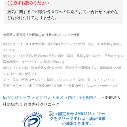
必ずお読みください
病気に関するご相談や各医院への個別のお問い合わせ・紹介な
どは受け付けておりません。
大田区
の
医療法人社団鵲志会 伴野内科クリニック
情報
病院なび では、
東京都
大田区
の
伴野内科クリニック
の
評判・求人・転職
情報を掲載し
ています。
病院なび では市区町村別/診療科目別に病院・医院・薬局を探せるほか、予約ができる
医療機関や、キーワードでの検索も可能です。
病院を探したい時、診療時間を調べたい時、医師求人や看護師求人、薬剤師求人情報
を知りたい時に便利です。
また、役立つ医療コラムなども掲載していますので、是非ご覧になってください。
関連キーワード:
内科 / 消化器内科 / 胃腸科 / 内視鏡内科 / クリニック / かかりつけ
病院なびトップ
>
東京都
>
大田区
>
内科
消化器内科
... >
医療法人
社団鵲志会 伴野内科クリニック