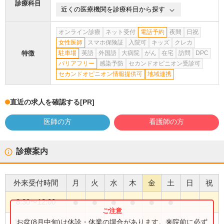
診療科目
近くの医療機関を診療科目から探す
オンライン診療
ネット受付
電話予約
夜間
日祝
女性医師
スマホ保険証
入院可
キッズ
クレカ
特徴
駐車場
英語
外国語
大病院
がん
在宅
訪問
DPC
バリアフリー
感染予防
セカンドオピニオン受診可
セカンドオピニオン情報提供可
地域連携
直近の求人を確認する
[PR]
医師の方
看護師の方
診療案内
外来受付時間
月
火
水
木
金
土
日
祝
●
●
●
●
●
●
8:30
〜
12:00
●
お盆(8月中旬)は休診・休業の場合があります。来院前に必ず
14:00
〜
16:00