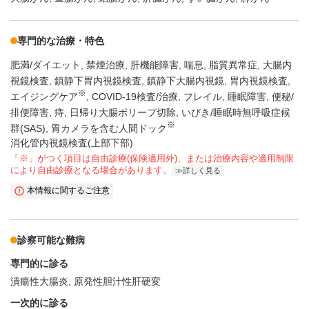
専門的な治療・特色
肥満/ダイエット
禁煙治療
肝機能障害
喘息
脂質異常症
大腸内
視鏡検査
鎮静下胃内視鏡検査
鎮静下大腸内視鏡
胃内視鏡検査
※
エイジングケア
COVID-19検査/治療
フレイル
睡眠障害
便秘/
排便障害
痔
日帰り大腸ポリープ切除
いびき/睡眠時無呼吸症候
※
群(SAS)
胃カメラを含む人間ドック
消化管内視鏡検査(上部下部)
「※」がつく項目は自由診療(保険適用外)、または治療内容や適用制限
により自由診療となる場合があります。
詳しく見る
本情報に関するご注意
診察可能な難病
専門的に診る
潰瘍性大腸炎
原発性胆汁性肝硬変
一次的に診る