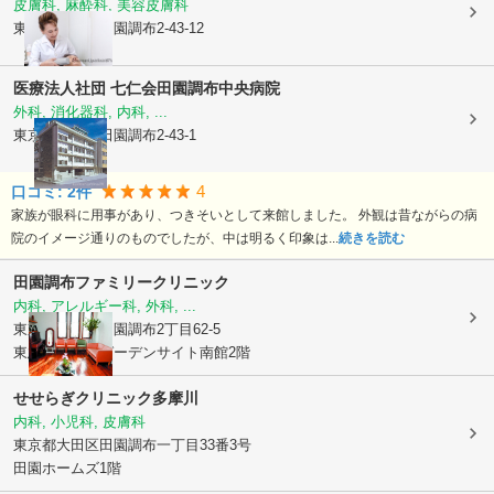
皮膚科, 麻酔科, 美容皮膚科
東京都大田区
田園調布2-43-12
医療法人社団 七仁会
田園調布中央病院
外科, 消化器科, 内科, ...
東京都大田区
田園調布2-43-1
4
口コミ:
2
件
家族が眼科に用事があり、つきそいとして来館しました。 外観は昔ながらの病
院のイメージ通りのものでしたが、中は明るく印象は...
続きを読む
田園調布ファミリークリニック
内科, アレルギー科, 外科, ...
東京都大田区
田園調布2丁目62-5
東急スクエアガーデンサイト南館2階
せせらぎクリニック多摩川
内科, 小児科, 皮膚科
東京都大田区
田園調布一丁目33番3号
田園ホームズ1階