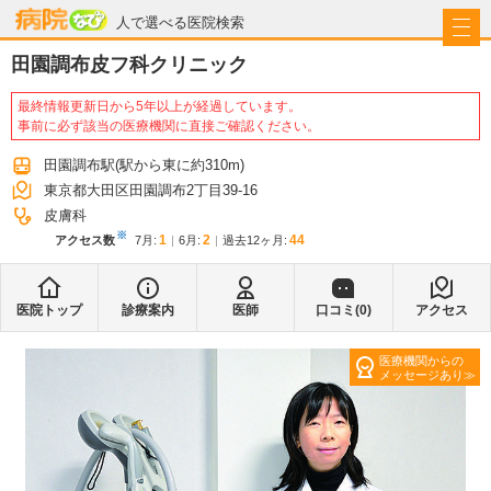
病院なび
人で選べる医院検索
田園調布皮フ科クリニック
最終情報更新日から5年以上が経過しています。
事前に必ず該当の医療機関に直接ご確認ください。
田園調布駅
(駅から
東に約310m
)
東京都大田区田園調布2丁目39-16
皮膚科
※
1
2
44
アクセス数
7月
:
6月
:
過去12ヶ月:
医院トップ
診療案内
医師
口コミ(
0
)
アクセス
医療機関からの
メッセージあり