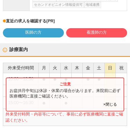
セカンドオピニオン情報提供可
地域連携
直近の求人を確認する
[PR]
医師の方
看護師の方
診療案内
外来受付時間
月
火
水
木
金
土
日
祝
●
●
●
●
●
10:00
〜
12:50
●
お盆(8月中旬)は休診・休業の場合があります。来院前に必ず
15:00
〜
16:00
医療機関に直接ご確認ください。
●
●
15:00
〜
16:30
×閉じる
外来受付時間・内容等について、事前に必ず医療機関に直接ご確
認ください。