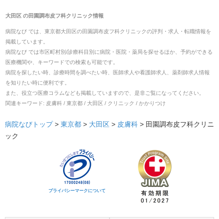
大田区
の
田園調布皮フ科クリニック
情報
病院なび では、
東京都
大田区
の
田園調布皮フ科クリニック
の
評判・求人・転職
情報を
掲載しています。
病院なび では市区町村別/診療科目別に病院・医院・薬局を探せるほか、予約ができる
医療機関や、キーワードでの検索も可能です。
病院を探したい時、診療時間を調べたい時、医師求人や看護師求人、薬剤師求人情報
を知りたい時に便利です。
また、役立つ医療コラムなども掲載していますので、是非ご覧になってください。
関連キーワード:
皮膚科 / 東京都 / 大田区 / クリニック / かかりつけ
病院なびトップ
>
東京都
>
大田区
>
皮膚科
>
田園調布皮フ科クリニ
ック
プライバシーマークについて