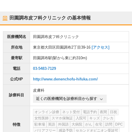
田園調布皮フ科クリニック
の基本情報
医療機関名
田園調布皮フ科クリニック
所在地
東京都大田区田園調布2丁目39-16
[アクセス]
最寄駅
田園調布駅
(駅から
東に約310m
)
電話
03-5483-7129
公式HP
http://www.denenchofu-hifuka.com/
皮膚科
診療科目
近くの医療機関を診療科目から探す
オンライン診療
ネット受付
電話予約
夜間
日祝
女性医師
スマホ保険証
入院可
キッズ
クレカ
特徴
駐車場
英語
外国語
大病院
がん
在宅
訪問
DPC
バリアフリー
感染予防
セカンドオピニオン受診可