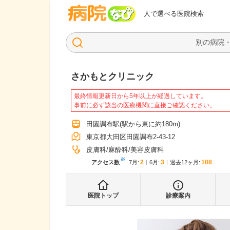
病院なび
人で選べる医院検索
さかもとクリニック
最終情報更新日から5年以上が経過しています。
事前に必ず該当の医療機関に直接ご確認ください。
田園調布駅
(駅から
東に約180m
)
東京都大田区田園調布2-43-12
皮膚科
麻酔科
美容皮膚科
※
2
3
108
アクセス数
7月
:
6月
:
過去12ヶ月:
医院トップ
診療案内