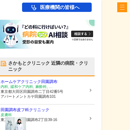
医療機関の皆様へ
さかもとクリニック
近隣の病院・クリ
ニック
ホームケアクリニック田園調布
内科, 緩和ケア内科, 麻酔科, ...
東京都大田区
田園調布二丁目42番5号
アパートメントカヤ田園調布101
田園調布皮フ科クリニック
皮膚科
東京都大田区
田園調布2丁目39-16