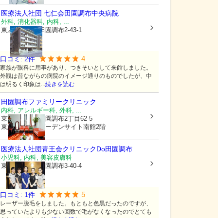
医療法人社団 七仁会
田園調布中央病院
外科, 消化器科, 内科, ...
東京都大田区
田園調布2-43-1
4
口コミ:
2
件
家族が眼科に用事があり、つきそいとして来館しました。
外観は昔ながらの病院のイメージ通りのものでしたが、中
は明るく印象は...
続きを読む
田園調布ファミリークリニック
内科, アレルギー科, 外科, ...
東京都大田区
田園調布2丁目62-5
東急スクエアガーデンサイト南館2階
医療法人社団青王会
クリニックDo田園調布
小児科, 内科, 美容皮膚科
東京都大田区
田園調布3-40-4
5
口コミ:
1
件
レーザー脱毛をしました。もともと色黒だったのですが、
思っていたよりも少ない回数で毛がなくなったのでとても