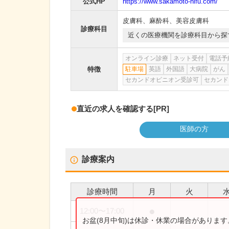
公式HP
https://www.sakamoto-hifu.com/
皮膚科
、
麻酔科
、
美容皮膚科
診療科目
近くの医療機関を診療科目から探
オンライン診療
ネット受付
電話予
特徴
駐車場
英語
外国語
大病院
がん
セカンドオピニオン受診可
セカンド
直近の求人を確認する
[PR]
医師の方
診療案内
診療時間
月
火
●
12:00
〜
17:00
お盆(8月中旬)は休診・休業の場合がありま