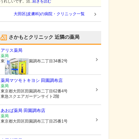
うれしいです。治...
続きを読む
大田区(皮膚科)の病院・クリニック一覧
さかもとクリニック
近隣の薬局
アリス薬局
薬局
東京都大田区
田園調布二丁目34番2号
薬局マツモトキヨシ 田園調布店
薬局
東京都大田区
田園調布二丁目62番4号
東急スクエアガーデンサイト2階
あおば薬局 田園調布店
薬局
東京都大田区
田園調布三丁目25番1号