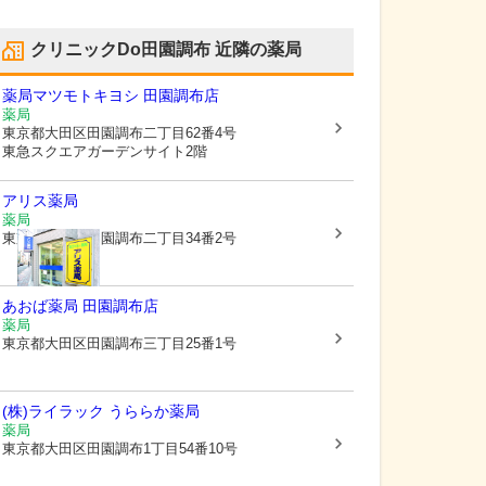
クリニックDo田園調布
近隣の薬局
薬局マツモトキヨシ 田園調布店
薬局
東京都大田区
田園調布二丁目62番4号
東急スクエアガーデンサイト2階
アリス薬局
薬局
東京都大田区
田園調布二丁目34番2号
あおば薬局 田園調布店
薬局
東京都大田区
田園調布三丁目25番1号
(株)ライラック うららか薬局
薬局
東京都大田区
田園調布1丁目54番10号