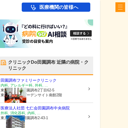
医療機関の皆様へ
クリニックDo田園調布
近隣の病院・ク
リニック
田園調布ファミリークリニック
内科, アレルギー科, 外科, ...
東京都大田区
田園調布2丁目62-5
東急スクエアガーデンサイト南館2階
医療法人社団 七仁会
田園調布中央病院
外科, 消化器科, 内科, ...
東京都大田区
田園調布2-43-1