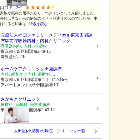
4
口コミ:
2
件
家族が眼科に用事があり、つきそいとして来館しました。
外観は昔ながらの病院のイメージ通りのものでしたが、中
は明るく印象は...
続きを読む
医療法人社団ファミリーメディカル
東京田園調
布駅前呼吸器内科・内科クリニック
呼吸器内科, 内科, 小児科
東京都大田区
園調布2-49-15
寿泉堂ビル1F
ホームケアクリニック田園調布
内科, 緩和ケア内科, 麻酔科, ...
東京都大田区
田園調布二丁目42番5号
アパートメントカヤ田園調布101
さかもとクリニック
皮膚科, 麻酔科, 美容皮膚科
東京都大田区
田園調布2-43-12
大田区(小児科)の病院・クリニック一覧