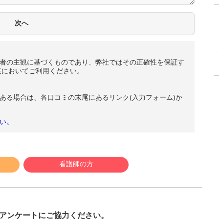
者の主観に基づくものであり、弊社ではその正確性を保証す
任においてご利用ください。
ある場合は、各口コミの末尾にあるリンク(入力フォーム)か
い。
看護師の方
び
アンケートにご協力ください。