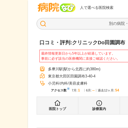
病院なび
人で選べる医院検索
口コミ・評判:
クリニックDo田園調布
最終情報更新日から5年以上が経過しています。
事前に必ず該当の医療機関に直接ご確認ください。
多摩川駅
(駅から
北西に約380m
)
東京都大田区田園調布3-40-4
小児科
内科
美容皮膚科
※
1
--
54
アクセス数
7月
:
6月
:
過去12ヶ月:
医院トップ
診療案内