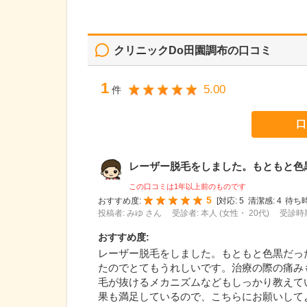
クリニックDo田園調布
の口コミ
1
5.00
件
口
レーザー脱毛をしました。もともと色黒だ
この口コミは1年以上前のものです
5
おすすめ度:
[
対応:
5
清潔感:
4
待ち時
投稿者: みゆ さん
受診者: 本人 (女性・ 20代)
受診時期
おすすめ度
:
レーザー脱毛をしました。もともと色黒だっ
たのでとてもうれしいです。治療の際の痛み
毛が抜けるメカニズムなどもしっかり教えて
果も満足しているので、こちらにお願いして