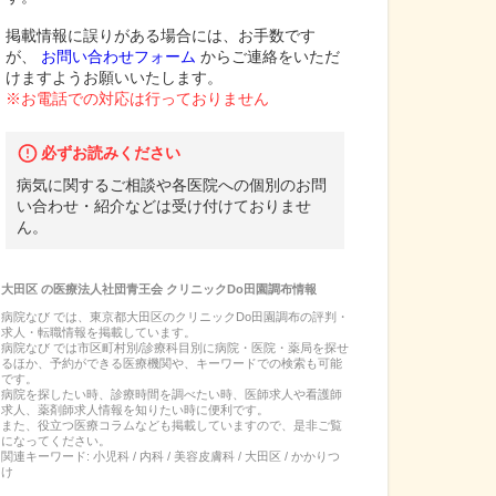
掲載情報に誤りがある場合には、お手数です
が、
お問い合わせフォーム
からご連絡をいただ
けますようお願いいたします。
※お電話での対応は行っておりません
必ずお読みください
病気に関するご相談や各医院への個別のお問
い合わせ・紹介などは受け付けておりませ
ん。
大田区
の
医療法人社団青王会 クリニックDo田園調布
情報
病院なび では、
東京都
大田区
の
クリニックDo田園調布
の
評判・
求人・転職
情報を掲載しています。
病院なび では市区町村別/診療科目別に病院・医院・薬局を探せ
るほか、予約ができる医療機関や、キーワードでの検索も可能
です。
病院を探したい時、診療時間を調べたい時、医師求人や看護師
求人、薬剤師求人情報を知りたい時に便利です。
また、役立つ医療コラムなども掲載していますので、是非ご覧
になってください。
関連キーワード:
小児科 / 内科 / 美容皮膚科 / 大田区 / かかりつ
け