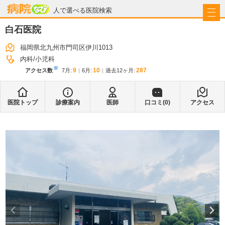
病院なび
人で選べる医院検索
白石医院
福岡県北九州市門司区伊川1013
内科
小児科
※
9
10
287
アクセス数
7月
:
6月
:
過去12ヶ月:
医院トップ
診療案内
医師
口コミ(
0
)
アクセス