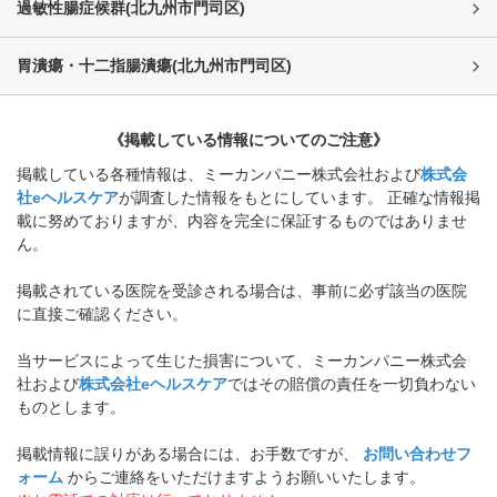
過敏性腸症候群
(
北九州市門司区
)
胃潰瘍・十二指腸潰瘍
(
北九州市門司区
)
《掲載している情報についてのご注意》
掲載している各種情報は、ミーカンパニー株式会社および
株式会
社eヘルスケア
が調査した情報をもとにしています。 正確な情報掲
載に努めておりますが、内容を完全に保証するものではありませ
ん。
掲載されている医院を受診される場合は、事前に必ず該当の医院
に直接ご確認ください。
当サービスによって生じた損害について、ミーカンパニー株式会
社および
株式会社eヘルスケア
ではその賠償の責任を一切負わない
ものとします。
掲載情報に誤りがある場合には、お手数ですが、
お問い合わせフ
ォーム
からご連絡をいただけますようお願いいたします。