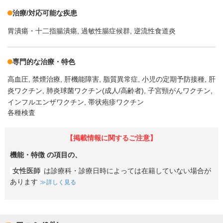
治療/対応可能な疾患
胃潰瘍・十二指腸潰瘍
過敏性腸症候群
逆流性食道炎
専門的な治療・特色
高血圧
禁煙治療
肝機能障害
脂質異常症
小児の定期予防接種
肝
炎ワクチン
肺炎球菌ワクチン(成人/高齢者)
子宮頸がんワクチン
インフルエンザワクチン
帯状疱疹ワクチン
各種検査
【掲載情報に関するご注意】
機能・特徴
の項目の、
女性医師
は診療科・診療日時によっては在籍していない場合が
あります
詳しく見る