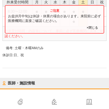
外来受付時間
月
火
水
木
金
土
日
祝
●
●
●
●
●
●
8:30
〜
12:00
お盆(8月中旬)は休診・休業の場合があります。来院前に必ず
●
●
●
●
医療機関に直接ご確認ください。
14:00
〜
18:00
×閉じる
外来受付時間・内容等について、事前に必ず医療機関に直接ご確
認ください。
備考:
土曜・木曜AMのみ
休診日:
日、祝
医師・施設情報