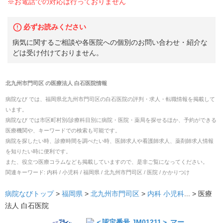
※お電話での対応は行っておりません
必ずお読みください
病気に関するご相談や各医院への個別のお問い合わせ・紹介な
どは受け付けておりません。
北九州市門司区
の
医療法人 白石医院
情報
病院なび では、
福岡県
北九州市門司区
の
白石医院
の
評判・求人・転職
情報を掲載して
います。
病院なび では市区町村別/診療科目別に病院・医院・薬局を探せるほか、予約ができる
医療機関や、キーワードでの検索も可能です。
病院を探したい時、診療時間を調べたい時、医師求人や看護師求人、薬剤師求人情報
を知りたい時に便利です。
また、役立つ医療コラムなども掲載していますので、是非ご覧になってください。
関連キーワード:
内科 / 小児科 / 福岡県 / 北九州市門司区 / 医院 / かかりつけ
病院なびトップ
>
福岡県
>
北九州市門司区
>
内科
小児科
... >
医療
法人 白石医院