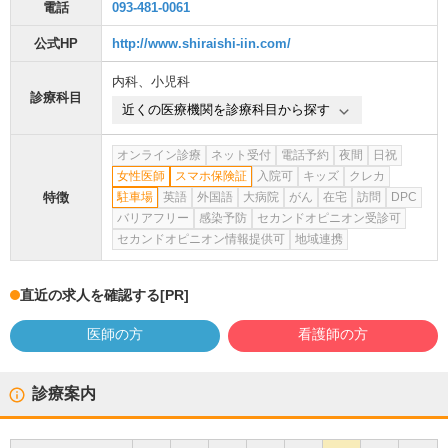
電話
093-481-0061
公式HP
http://www.shiraishi-iin.com/
内科
、
小児科
診療科目
近くの医療機関を診療科目から探す
オンライン診療
ネット受付
電話予約
夜間
日祝
女性医師
スマホ保険証
入院可
キッズ
クレカ
特徴
駐車場
英語
外国語
大病院
がん
在宅
訪問
DPC
バリアフリー
感染予防
セカンドオピニオン受診可
セカンドオピニオン情報提供可
地域連携
直近の求人を確認する
[PR]
医師の方
看護師の方
診療案内