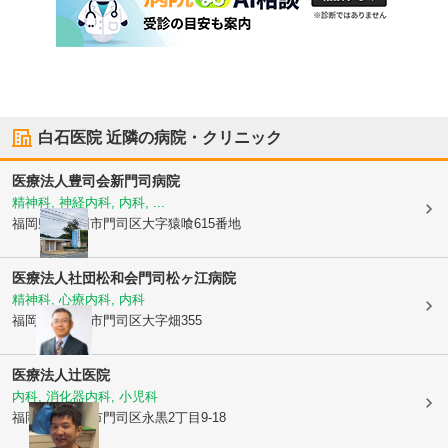
白石医院
近隣の病院・クリニック
医療法人豊司会
新門司病院
精神科, 神経内科, 内科, ...
福岡県北九州市門司区
大字猿喰615番地
医療法人社団松和会
門司松ヶ江病院
精神科, 心療内科, 内科
福岡県北九州市門司区
大字畑355
医療法人
辻医院
内科, 消化器内科, 小児科
福岡県北九州市門司区
永黒2丁目9-18