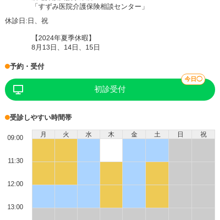
「すずみ医院介護保険相談センター」
休診日:
日、祝
【2024年夏季休暇】
8月13日、14日、15日
予約・受付
今日◯
初診受付
受診しやすい時間帯
月
火
水
木
金
土
日
祝
09:00
11:30
12:00
13:00