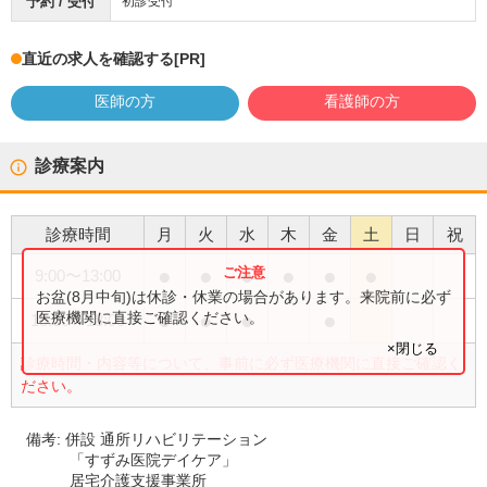
予約 / 受付
初診受付
直近の求人を確認する
[PR]
医師の方
看護師の方
診療案内
診療時間
月
火
水
木
金
土
日
祝
●
●
●
●
●
●
9:00
〜
13:00
お盆(8月中旬)は休診・休業の場合があります。来院前に必ず
●
●
●
●
医療機関に直接ご確認ください。
15:00
〜
18:00
×閉じる
診療時間・内容等について、事前に必ず医療機関に直接ご確認く
ださい。
備考:
併設 通所リハビリテーション
「すずみ医院デイケア」
居宅介護支援事業所