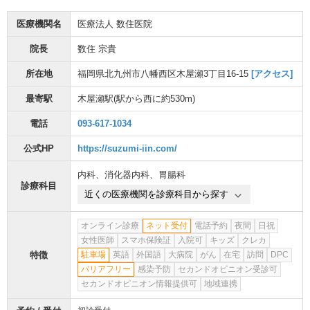
医療機関名
医療法人 数住医院
院長
数住 宗貴
所在地
福岡県北九州市八幡西区木屋瀬3丁目16-15
[アクセス]
最寄駅
木屋瀬駅
(駅から
西に約530m
)
電話
093-617-1034
公式HP
https://suzumi-iin.com/
内科
、
消化器内科
、
胃腸科
診療科目
近くの医療機関を診療科目から探す
オンライン診療
ネット受付
電話予約
夜間
日祝
女性医師
スマホ保険証
入院可
キッズ
クレカ
特徴
駐車場
英語
外国語
大病院
がん
在宅
訪問
DPC
バリアフリー
感染予防
セカンドオピニオン受診可
セカンドオピニオン情報提供可
地域連携