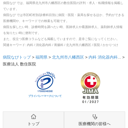
病院なび では、
福岡県
北九州市八幡西区
の
数住医院
の
評判・求人・転職
情報を掲載し
ています。
病院なび では市区町村別/診療科目別に病院・医院・薬局を探せるほか、予約ができる
医療機関や、キーワードでの検索も可能です。
病院を探したい時、診療時間を調べたい時、医師求人や看護師求人、薬剤師求人情報
を知りたい時に便利です。
また、役立つ医療コラムなども掲載していますので、是非ご覧になってください。
関連キーワード:
内科 / 消化器内科 / 胃腸科 / 北九州市八幡西区 / 医院 / かかりつけ
病院なびトップ
>
福岡県
>
北九州市八幡西区
>
内科
消化器内科
... >
医療法人 数住医院
プライバシーマークについて
トップ
医療機関の皆様へ