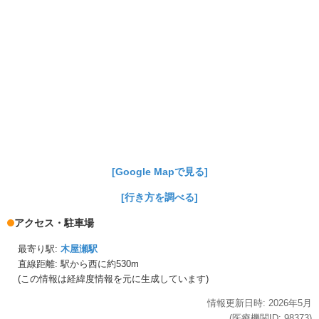
[Google Mapで見る]
[行き方を調べる]
アクセス・駐車場
最寄り駅:
木屋瀬駅
直線距離: 駅から
西に約530m
(この情報は経緯度情報を元に生成しています)
情報更新日時:
2026年
5月
(医療機関ID:
98373
)