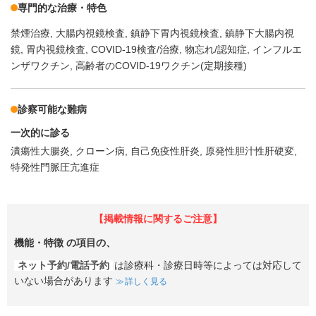
専門的な治療・特色
禁煙治療
大腸内視鏡検査
鎮静下胃内視鏡検査
鎮静下大腸内視
鏡
胃内視鏡検査
COVID-19検査/治療
物忘れ/認知症
インフルエ
ンザワクチン
高齢者のCOVID-19ワクチン(定期接種)
診察可能な難病
一次的に診る
潰瘍性大腸炎
クローン病
自己免疫性肝炎
原発性胆汁性肝硬変
特発性門脈圧亢進症
【掲載情報に関するご注意】
機能・特徴
の項目の、
ネット予約/電話予約
は診療科・診療日時等によっては対応して
いない場合があります
詳しく見る