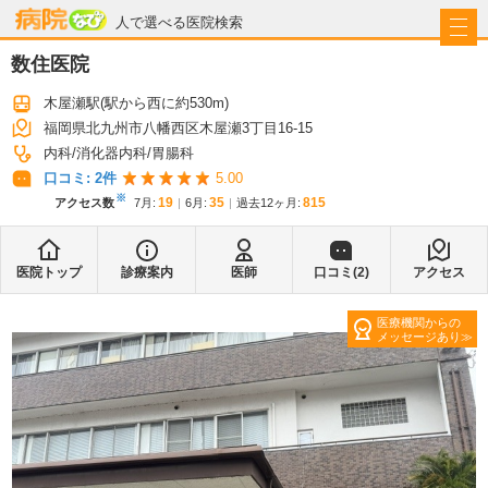
病院なび
人で選べる医院検索
数住医院
木屋瀬駅
(駅から
西に約530m
)
福岡県北九州市八幡西区木屋瀬3丁目16-15
内科
消化器内科
胃腸科
口コミ:
2
件
5.00
※
19
35
815
アクセス数
7月
:
6月
:
過去12ヶ月:
医院トップ
診療案内
医師
口コミ(
2
)
アクセス
医療機関からの
メッセージあり