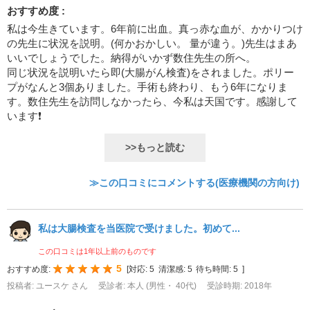
おすすめ度 :
私は今生きています。6年前に出血。真っ赤な血が、かかりつけ
の先生に状況を説明。(何かおかしい。 量が違う。)先生はまあ
いいでしょうでした。納得がいかず数住先生の所へ。
同じ状況を説明いたら即(大腸がん検査)をされました。ポリー
プがなんと3個ありました。手術も終わり、もう6年になりま
す。数住先生を訪問しなかったら、今私は天国です。感謝して
います❗
>>もっと読む
≫この口コミにコメントする(医療機関の方向け)
私は大腸検査を当医院で受けました。初めて...
この口コミは1年以上前のものです
5
おすすめ度:
[
対応:
5
清潔感:
5
待ち時間:
5
]
投稿者: ユースケ さん
受診者: 本人 (男性・ 40代)
受診時期: 2018年