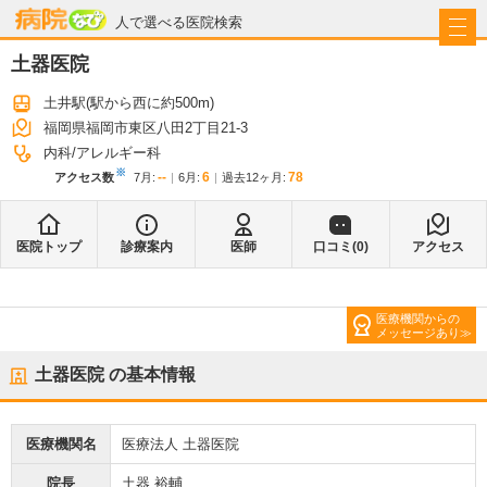
病院なび
人で選べる医院検索
土器医院
土井駅
(駅から
西に約500m
)
福岡県福岡市東区八田2丁目21-3
内科
アレルギー科
※
--
6
78
アクセス数
7月
:
6月
:
過去12ヶ月:
医院トップ
診療案内
医師
口コミ(
0
)
アクセス
医療機関からの
メッセージあり
土器医院
の基本情報
医療機関名
医療法人 土器医院
院長
土器 裕輔