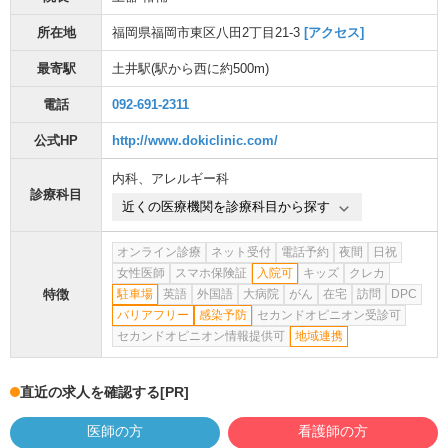
所在地
福岡県福岡市東区八田2丁目21-3
[アクセス]
最寄駅
土井駅
(駅から
西に約500m
)
電話
092-691-2311
公式HP
http://www.dokiclinic.com/
内科
、
アレルギー科
診療科目
近くの医療機関を診療科目から探す
オンライン診療
ネット受付
電話予約
夜間
日祝
女性医師
スマホ保険証
入院可
キッズ
クレカ
特徴
駐車場
英語
外国語
大病院
がん
在宅
訪問
DPC
バリアフリー
感染予防
セカンドオピニオン受診可
セカンドオピニオン情報提供可
地域連携
直近の求人を確認する
[PR]
医師の方
看護師の方