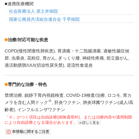
連携医療機関
社会医療法人 原土井病院
国家公務員共済組合連合会 千早病院
治療/対応可能な疾患
COPD(慢性閉塞性肺疾患)
胃潰瘍・十二指腸潰瘍
過敏性腸症候
群
虫垂炎
花粉症
胃がん
ぎっくり腰
神経性疼痛
前立腺がん
過活動膀胱/UUI(切迫性尿失禁)
逆流性食道炎
専門的な治療・特色
禁煙治療
鎮静下胃内視鏡検査
COVID-19検査/治療
ロコモ
胃カ
※
メラを含む人間ドック
肝炎ワクチン
肺炎球菌ワクチン(成人/高
齢者)
インフルエンザワクチン
「※」がつく項目は自由診療(保険適用外)、または治療内容や適用制限
により自由診療となる場合があります。
詳しく見る
本情報に関するご注意