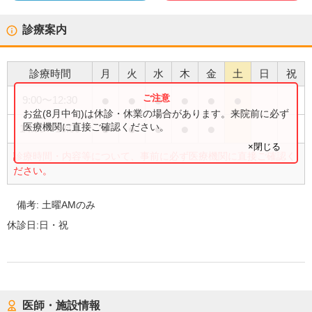
診療案内
診療時間
月
火
水
木
金
土
日
祝
●
●
●
●
●
●
9:00
〜
12:30
お盆(8月中旬)は休診・休業の場合があります。来院前に必ず
●
●
●
●
●
医療機関に直接ご確認ください。
14:00
〜
18:00
×閉じる
診療時間・内容等について、事前に必ず医療機関に直接ご確認く
ださい。
備考:
土曜AMのみ
休診日:
日・祝
医師・施設情報