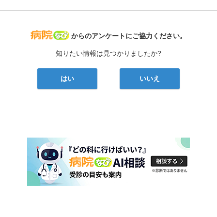
病院なび
からのアンケートにご協力ください。
知りたい情報は見つかりましたか?
はい
いいえ