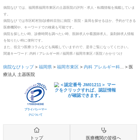
病院なび では、
福岡県
福岡市東区
の
土器医院
の
評判・求人・転職
情報を掲載していま
す。
病院なび では市区町村別/診療科目別に病院・医院・薬局を探せるほか、予約ができる
医療機関や、キーワードでの検索も可能です。
病院を探したい時、診療時間を調べたい時、医師求人や看護師求人、薬剤師求人情報
を知りたい時に便利です。
また、役立つ医療コラムなども掲載していますので、是非ご覧になってください。
関連キーワード:
内科 / アレルギー科 / 福岡県 / 福岡市東区 / 医院 / かかりつけ
病院なびトップ
>
福岡県
>
福岡市東区
>
内科
アレルギー科
... >
医
療法人 土器医院
プライバシーマー
クについて
トップ
医療機関の皆様へ