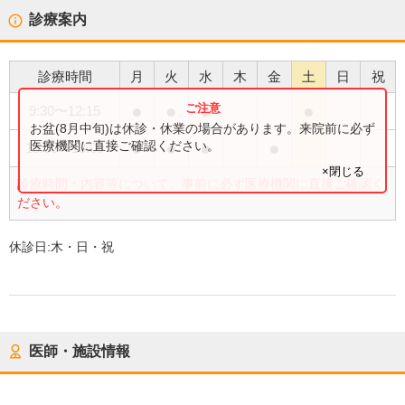
診療案内
診療時間
月
火
水
木
金
土
日
祝
●
●
●
●
9:30
〜
12:15
お盆(8月中旬)は休診・休業の場合があります。来院前に必ず
●
●
●
●
医療機関に直接ご確認ください。
15:00
〜
18:00
×閉じる
診療時間・内容等について、事前に必ず医療機関に直接ご確認く
ださい。
休診日:
木・日・祝
医師・施設情報