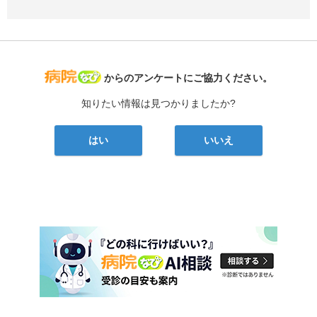
病院なび
からのアンケートにご協力ください。
知りたい情報は見つかりましたか?
はい
いいえ