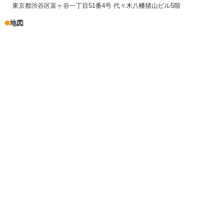
東京都渋谷区富ヶ谷一丁目51番4号 代々木八幡猪山ビル5階
地図