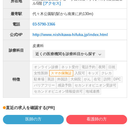
所在地
ル5階
[アクセス]
最寄駅
代々木公園駅
(駅から
南東に約130m
)
電話
03-5790-3366
公式HP
http://www.nishikawa-hifuka.jp/index.html
皮膚科
診療科目
近くの医療機関を診療科目から探す
オンライン診療
ネット受付
電話予約
夜間
日祝
女性医師
スマホ保険証
入院可
キッズ
クレカ
特徴
駐車場
英語
外国語
大病院
がん
在宅
訪問
DPC
バリアフリー
感染予防
セカンドオピニオン受診可
セカンドオピニオン情報提供可
地域連携
直近の求人を確認する
[PR]
医師の方
看護師の方