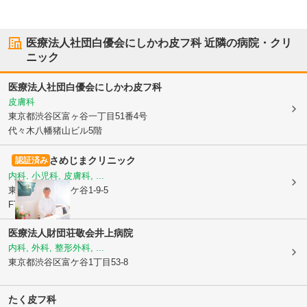
医療法人社団白優会にしかわ皮フ科
近隣の病院・クリ
ニック
医療法人社団白優会にしかわ皮フ科
皮膚科
東京都渋谷区
富ヶ谷一丁目51番4号
代々木八幡猪山ビル5階
さめじまクリニック
認証済み
内科, 小児科, 皮膚科, ...
東京都渋谷区
富ケ谷1-9-5
FTビル6階
医療法人財団荘敬会
井上病院
内科, 外科, 整形外科, ...
東京都渋谷区
富ケ谷1丁目53-8
たく皮フ科