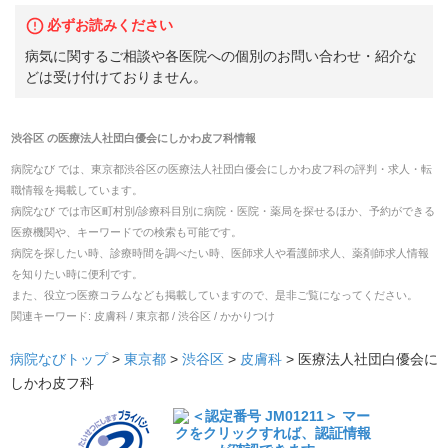
必ずお読みください
病気に関するご相談や各医院への個別のお問い合わせ・紹介な
どは受け付けておりません。
渋谷区
の
医療法人社団白優会にしかわ皮フ科
情報
病院なび では、
東京都
渋谷区
の
医療法人社団白優会にしかわ皮フ科
の
評判・求人・転
職
情報を掲載しています。
病院なび では市区町村別/診療科目別に病院・医院・薬局を探せるほか、予約ができる
医療機関や、キーワードでの検索も可能です。
病院を探したい時、診療時間を調べたい時、医師求人や看護師求人、薬剤師求人情報
を知りたい時に便利です。
また、役立つ医療コラムなども掲載していますので、是非ご覧になってください。
関連キーワード:
皮膚科 / 東京都 / 渋谷区 / かかりつけ
病院なびトップ
>
東京都
>
渋谷区
>
皮膚科
>
医療法人社団白優会に
しかわ皮フ科