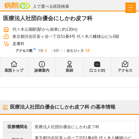
病院なび
人で選べる医院検索
医療法人社団白優会にしかわ皮フ科
代々木公園駅
(駅から
南東に約130m
)
東京都渋谷区富ヶ谷一丁目51番4号 代々木八幡猪山ビル5階
皮膚科
※
2
--
18
アクセス数
7月
:
6月
:
過去12ヶ月:
医院トップ
診療案内
医師
口コミ(
0
)
アクセス
医療法人社団白優会にしかわ皮フ科
の基本情報
医療機関名
医療法人社団白優会にしかわ皮フ科
東京都渋谷区富ヶ谷一丁目51番4号 代々木八幡猪山ビ