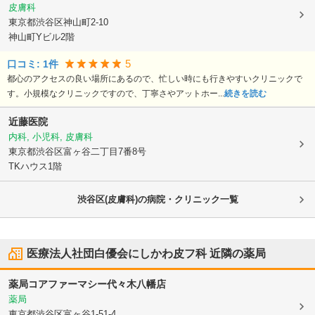
皮膚科
東京都渋谷区
神山町2-10
神山町Yビル2階
5
口コミ:
1
件
都心のアクセスの良い場所にあるので、忙しい時にも行きやすいクリニックで
す。小規模なクリニックですので、丁寧さやアットホー...
続きを読む
近藤医院
内科, 小児科, 皮膚科
東京都渋谷区
富ヶ谷二丁目7番8号
TKハウス1階
渋谷区(皮膚科)の病院・クリニック一覧
医療法人社団白優会にしかわ皮フ科
近隣の薬局
薬局コアファーマシー代々木八幡店
薬局
東京都渋谷区
富ヶ谷1-51-4