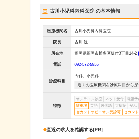
古川小児科内科医院
の基本情報
医療機関名
古川小児科内科医院
院長
古川 洸
所在地
福岡県福岡市博多区板付3丁目14-2
電話
092-572-5955
内科
、
小児科
診療科目
近くの医療機関を診療科目から探
オンライン診療
ネット受付
電話予
特徴
駐車場
英語
外国語
大病院
がん
セカンドオピニオン受診可
セカンド
直近の求人を確認する
[PR]