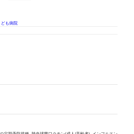
こども病院
の定期予防接種
肺炎球菌ワクチン(成人/高齢者)
インフルエン