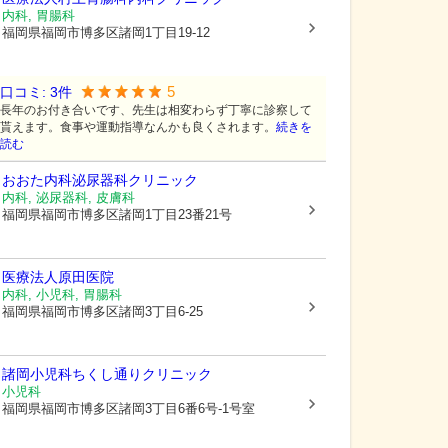
内科, 胃腸科
福岡県福岡市博多区
諸岡1丁目19-12
5
口コミ:
3
件
長年のお付き合いです、先生は相変わらず丁寧に診察して
貰えます。食事や運動指導なんかも良くされます。
続きを
読む
おおた内科泌尿器科クリニック
内科, 泌尿器科, 皮膚科
福岡県福岡市博多区
諸岡1丁目23番21号
医療法人原田医院
内科, 小児科, 胃腸科
福岡県福岡市博多区
諸岡3丁目6-25
諸岡小児科ちくし通りクリニック
小児科
福岡県福岡市博多区
諸岡3丁目6番6号-1号室