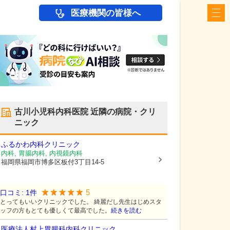
医療機関の皆様へ
古川小児科内科医院
近隣の病院・クリ
ニック
ふるかわ内科クリニック
内科, 胃腸内科, 内視鏡内科
福岡県福岡市博多区
板付3丁目14-5
5
口コミ:
1
件
とってもいいクリニックでした。 綺麗だし先生はじめスタ
ッフの方もとても優しくて最高でした。
続きを読む
医療法人
村上胃腸科内科クリニック