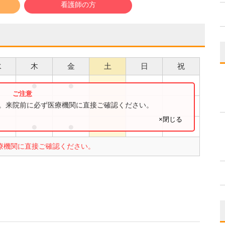
看護師の方
水
木
金
土
日
祝
●
●
●
●
す。来院前に必ず医療機関に直接ご確認ください。
×閉じる
●
●
●
療機関に直接ご確認ください。