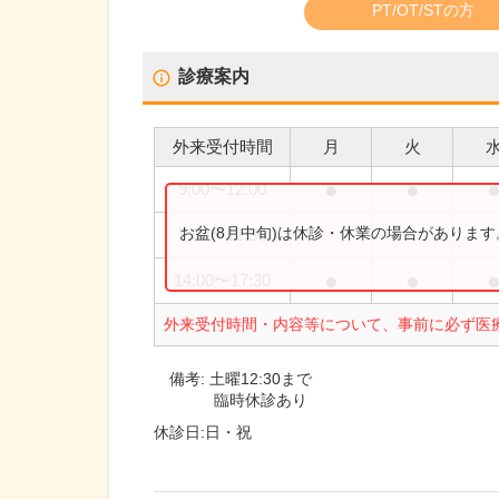
PT/OT/STの方
診療案内
外来受付時間
月
火
●
●
9:00
〜
12:00
お盆(8月中旬)は休診・休業の場合がありま
9:00
〜
12:30
●
●
14:00
〜
17:30
外来受付時間・内容等について、事前に必ず医
備考:
土曜12:30まで
臨時休診あり
休診日:
日・祝