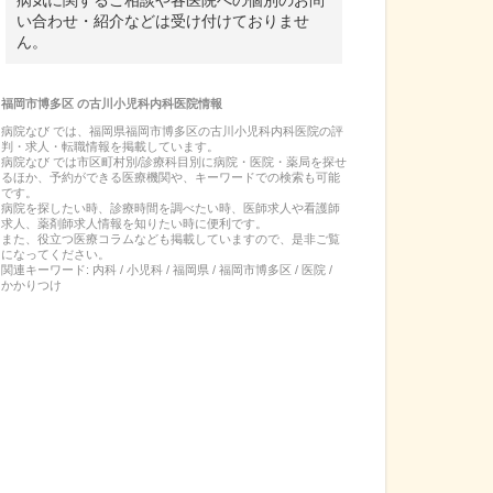
病気に関するご相談や各医院への個別のお問
い合わせ・紹介などは受け付けておりませ
ん。
福岡市博多区
の
古川小児科内科医院
情報
病院なび では、
福岡県
福岡市博多区
の
古川小児科内科医院
の
評
判・求人・転職
情報を掲載しています。
病院なび では市区町村別/診療科目別に病院・医院・薬局を探せ
るほか、予約ができる医療機関や、キーワードでの検索も可能
です。
病院を探したい時、診療時間を調べたい時、医師求人や看護師
求人、薬剤師求人情報を知りたい時に便利です。
また、役立つ医療コラムなども掲載していますので、是非ご覧
になってください。
関連キーワード:
内科 / 小児科 / 福岡県 / 福岡市博多区 / 医院 /
かかりつけ