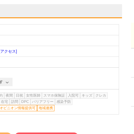
[アクセス]
す
約
夜間
日祝
女性医師
スマホ保険証
入院可
キッズ
クレカ
在宅
訪問
DPC
バリアフリー
感染予防
オピニオン情報提供可
地域連携