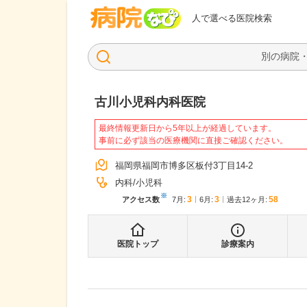
病院なび
人で選べる医院検索
古川小児科内科医院
最終情報更新日から5年以上が経過しています。
事前に必ず該当の医療機関に直接ご確認ください。
福岡県福岡市博多区板付3丁目14-2
内科
小児科
※
3
3
58
アクセス数
7月
:
6月
:
過去12ヶ月:
医院トップ
診療案内