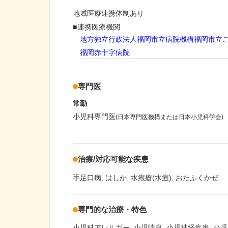
地域医療連携体制あり
連携医療機関
地方独立行政法人福岡市立病院機構福岡市立
福岡赤十字病院
専門医
常勤
小児科専門医
(日本専門医機構または日本小児科学会)
治療/対応可能な疾患
手足口病
はしか
水疱瘡(水痘)
おたふくかぜ
専門的な治療・特色
小児科アレルギー
小児喘息
小児神経疾患
小児