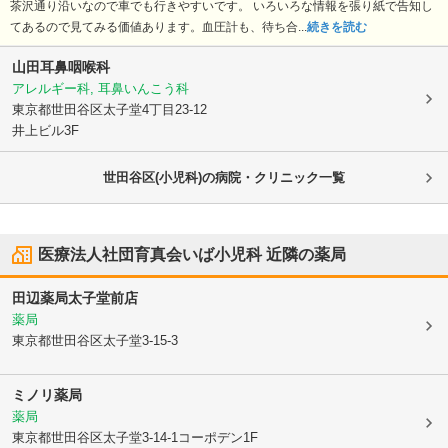
茶沢通り沿いなので車でも行きやすいです。 いろいろな情報を張り紙で告知し
てあるので見てみる価値あります。血圧計も、待ち合...
続きを読む
山田耳鼻咽喉科
アレルギー科, 耳鼻いんこう科
東京都世田谷区
太子堂4丁目23-12
井上ビル3F
世田谷区(小児科)の病院・クリニック一覧
医療法人社団育真会いば小児科
近隣の薬局
田辺薬局太子堂前店
薬局
東京都世田谷区
太子堂3-15-3
ミノリ薬局
薬局
東京都世田谷区
太子堂3-14-1コーポデン1F