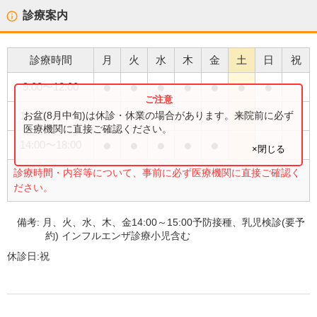
診療案内
診療時間
月
火
水
木
金
土
日
祝
●
●
●
●
●
●
●
9:00
〜
12:00
●
お盆(8月中旬)は休診・休業の場合があります。来院前に必ず
13:00
〜
15:00
医療機関に直接ご確認ください。
●
●
●
●
●
14:00
〜
18:00
×閉じる
診療時間・内容等について、事前に必ず医療機関に直接ご確認く
ださい。
備考:
月、火、水、木、金14:00～15:00予防接種、乳児検診(要予
約) インフルエンザ診療小児含む
休診日:
祝