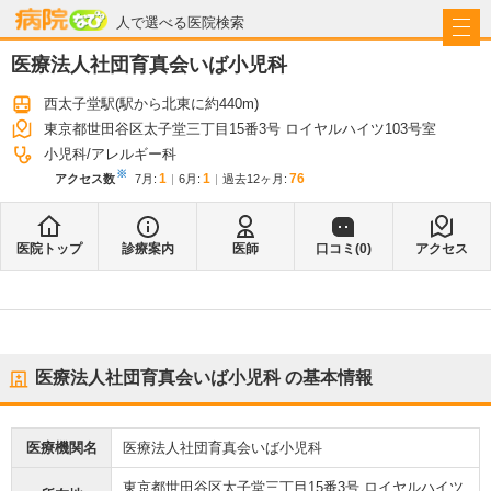
病院なび
人で選べる医院検索
医療法人社団育真会いば小児科
西太子堂駅
(駅から
北東に約440m
)
東京都世田谷区太子堂三丁目15番3号 ロイヤルハイツ103号室
小児科
アレルギー科
※
1
1
76
アクセス数
7月
:
6月
:
過去12ヶ月:
医院トップ
診療案内
医師
口コミ(
0
)
アクセス
医療法人社団育真会いば小児科
の基本情報
医療機関名
医療法人社団育真会いば小児科
東京都世田谷区太子堂三丁目15番3号 ロイヤルハイツ