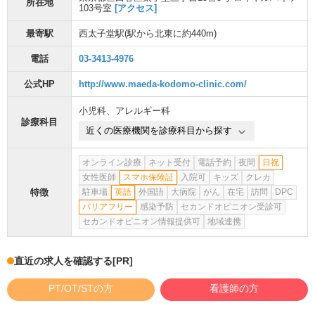
所在地
103号室
[アクセス]
最寄駅
西太子堂駅
(駅から
北東に約440m
)
電話
03-3413-4976
公式HP
http://www.maeda-kodomo-clinic.com/
小児科
、
アレルギー科
診療科目
近くの医療機関を診療科目から探す
オンライン診療
ネット受付
電話予約
夜間
日祝
女性医師
スマホ保険証
入院可
キッズ
クレカ
特徴
駐車場
英語
外国語
大病院
がん
在宅
訪問
DPC
バリアフリー
感染予防
セカンドオピニオン受診可
セカンドオピニオン情報提供可
地域連携
直近の求人を確認する
[PR]
PT/OT/STの方
看護師の方