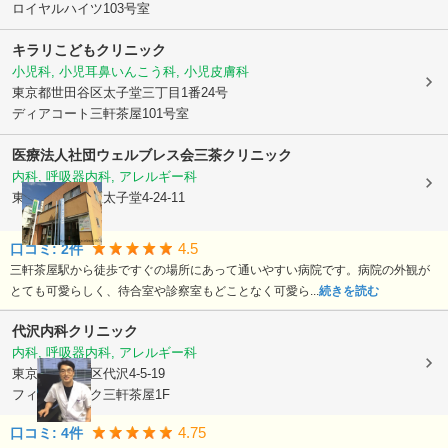
ロイヤルハイツ103号室
キラリこどもクリニック
小児科, 小児耳鼻いんこう科, 小児皮膚科
東京都世田谷区
太子堂三丁目1番24号
ディアコート三軒茶屋101号室
医療法人社団ウェルブレス会
三茶クリニック
内科, 呼吸器内科, アレルギー科
東京都世田谷区
太子堂4-24-11
4.5
口コミ:
2
件
三軒茶屋駅から徒歩ですぐの場所にあって通いやすい病院です。病院の外観が
とても可愛らしく、待合室や診察室もどことなく可愛ら...
続きを読む
代沢内科クリニック
内科, 呼吸器内科, アレルギー科
東京都世田谷区
代沢4-5-19
フィル・パーク三軒茶屋1F
4.75
口コミ:
4
件