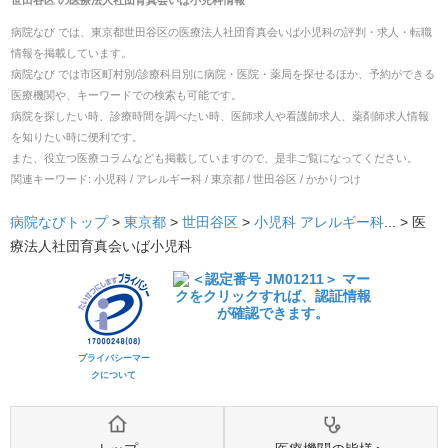
世田谷区
の
医療法人社団育真会いば小児科
情報
病院なび では、
東京都
世田谷区
の
医療法人社団育真会いば小児科
の
評判・求人・転職
情報を掲載しています。
病院なび では市区町村別/診療科目別に病院・医院・薬局を探せるほか、予約ができる
医療機関や、キーワードでの検索も可能です。
病院を探したい時、診療時間を調べたい時、医師求人や看護師求人、薬剤師求人情報
を知りたい時に便利です。
また、役立つ医療コラムなども掲載していますので、是非ご覧になってください。
関連キーワード:
小児科 / アレルギー科 / 東京都 / 世田谷区 / かかりつけ
病院なびトップ
>
東京都
>
世田谷区
>
小児科
アレルギー科
... >
医
療法人社団育真会いば小児科
プライバシーマー
クについて