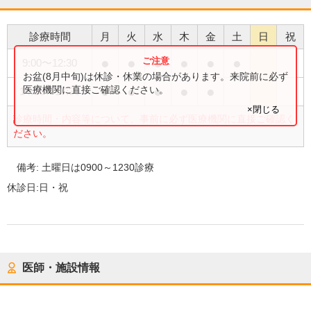
診療時間
月
火
水
木
金
土
日
祝
●
●
●
●
●
●
9:00
〜
12:30
お盆(8月中旬)は休診・休業の場合があります。来院前に必ず
●
●
●
●
●
医療機関に直接ご確認ください。
14:00
〜
17:30
×閉じる
診療時間・内容等について、事前に必ず医療機関に直接ご確認く
ださい。
備考:
土曜日は0900～1230診療
休診日:
日・祝
医師・施設情報