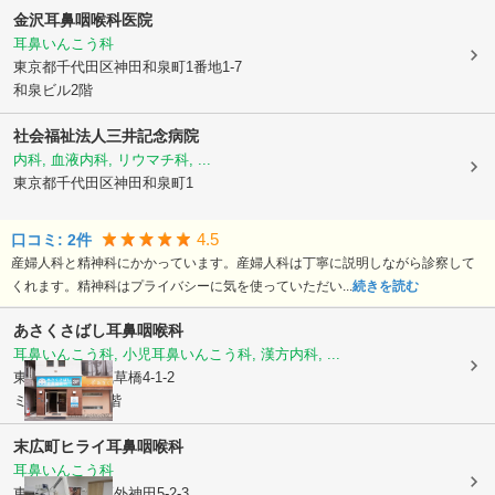
金沢耳鼻咽喉科医院
耳鼻いんこう科
東京都千代田区
神田和泉町1番地1-7
和泉ビル2階
社会福祉法人
三井記念病院
内科, 血液内科, リウマチ科, ...
東京都千代田区
神田和泉町1
4.5
口コミ:
2
件
産婦人科と精神科にかかっています。産婦人科は丁寧に説明しながら診察して
くれます。精神科はプライバシーに気を使っていただい...
続きを読む
あさくさばし耳鼻咽喉科
耳鼻いんこう科, 小児耳鼻いんこう科, 漢方内科, ...
東京都台東区
浅草橋4-1-2
ミツボシビル3階
末広町ヒライ耳鼻咽喉科
耳鼻いんこう科
東京都千代田区
外神田5-2-3