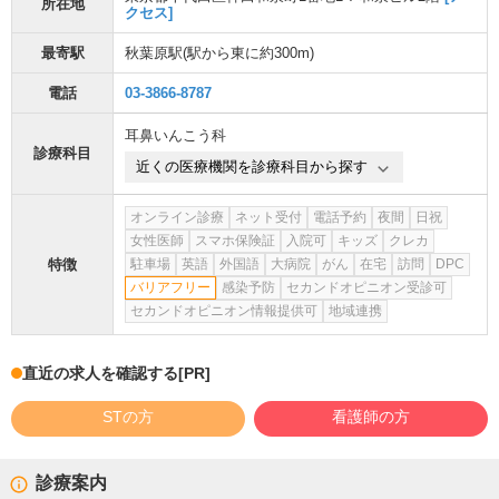
所在地
クセス]
最寄駅
秋葉原駅
(駅から
東に約300m
)
電話
03-3866-8787
耳鼻いんこう科
診療科目
近くの医療機関を診療科目から探す
オンライン診療
ネット受付
電話予約
夜間
日祝
女性医師
スマホ保険証
入院可
キッズ
クレカ
特徴
駐車場
英語
外国語
大病院
がん
在宅
訪問
DPC
バリアフリー
感染予防
セカンドオピニオン受診可
セカンドオピニオン情報提供可
地域連携
直近の求人を確認する
[PR]
STの方
看護師の方
診療案内