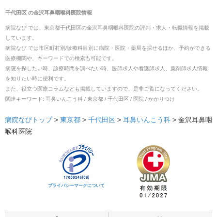
千代田区
の
金沢耳鼻咽喉科医院
情報
病院なび では、
東京都
千代田区
の
金沢耳鼻咽喉科医院
の
評判・求人・転職
情報を掲載
しています。
病院なび では市区町村別/診療科目別に病院・医院・薬局を探せるほか、予約ができる
医療機関や、キーワードでの検索も可能です。
病院を探したい時、診療時間を調べたい時、医師求人や看護師求人、薬剤師求人情報
を知りたい時に便利です。
また、役立つ医療コラムなども掲載していますので、是非ご覧になってください。
関連キーワード:
耳鼻いんこう科 / 東京都 / 千代田区 / 医院 / かかりつけ
病院なびトップ
>
東京都
>
千代田区
>
耳鼻いんこう科
>
金沢耳鼻咽
喉科医院
プライバシーマークについて