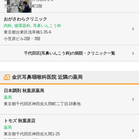
アソルティ末広町1階
おがさわらクリニック
内科, 循環器科, 耳鼻いんこう科
東京都台東区
浅草橋1-35-6
小笠原ビル2階・3階
千代田区(耳鼻いんこう科)の病院・クリニック一覧
金沢耳鼻咽喉科医院
近隣の薬局
日本調剤 秋葉原薬局
薬局
東京都千代田区
神田佐久間町二丁目18番地
トモズ 秋葉原店
薬局
東京都千代田区
神田佐久間1-25