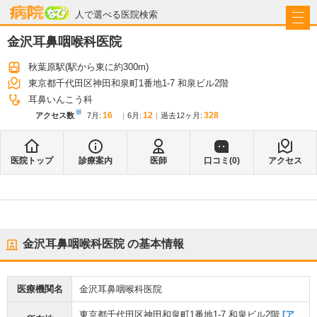
病院なび
人で選べる医院検索
金沢耳鼻咽喉科医院
秋葉原駅
(駅から
東に約300m
)
東京都千代田区神田和泉町1番地1-7 和泉ビル2階
耳鼻いんこう科
※
16
12
328
アクセス数
7月
:
6月
:
過去12ヶ月:
医院トップ
診療案内
医師
口コミ(
0
)
アクセス
金沢耳鼻咽喉科医院
の基本情報
医療機関名
金沢耳鼻咽喉科医院
東京都千代田区神田和泉町1番地1-7 和泉ビル2階
[ア