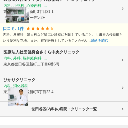
内科, 小児科, 心療内科, ...
東京都世田谷区
新町3丁目21-1
さくらウェルガーデン2F
5
口コミ:
1
件
内科、皮膚科、婦人科など幅広い診察に対応していること、世田谷の桜新町と
いう便利な立地、また、在宅医療もしていることからい...
続きを読む
医療法人社団健身会さくら中央クリニック
内科, 外科, 脳神経内科, ...
東京都世田谷区
新町二丁目6番6号
ひかりクリニック
内科, 消化器科
東京都世田谷区
新町3丁目22-4
世田谷区(内科)の病院・クリニック一覧