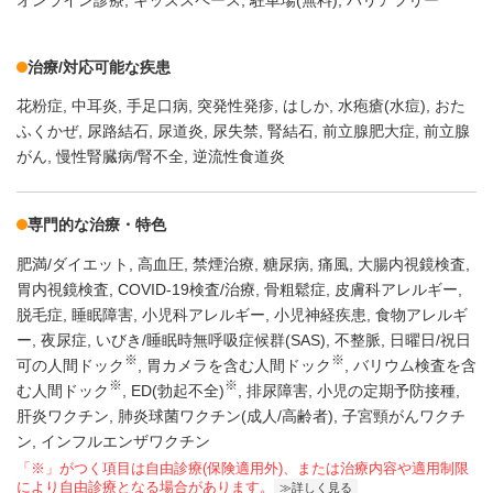
オンライン診療
キッズスペース
駐車場(無料)
バリアフリー
治療/対応可能な疾患
花粉症
中耳炎
手足口病
突発性発疹
はしか
水疱瘡(水痘)
おた
ふくかぜ
尿路結石
尿道炎
尿失禁
腎結石
前立腺肥大症
前立腺
がん
慢性腎臓病/腎不全
逆流性食道炎
専門的な治療・特色
肥満/ダイエット
高血圧
禁煙治療
糖尿病
痛風
大腸内視鏡検査
胃内視鏡検査
COVID-19検査/治療
骨粗鬆症
皮膚科アレルギー
脱毛症
睡眠障害
小児科アレルギー
小児神経疾患
食物アレルギ
ー
夜尿症
いびき/睡眠時無呼吸症候群(SAS)
不整脈
日曜日/祝日
※
※
可の人間ドック
胃カメラを含む人間ドック
バリウム検査を含
※
※
む人間ドック
ED(勃起不全)
排尿障害
小児の定期予防接種
肝炎ワクチン
肺炎球菌ワクチン(成人/高齢者)
子宮頸がんワクチ
ン
インフルエンザワクチン
「※」がつく項目は自由診療(保険適用外)、または治療内容や適用制限
により自由診療となる場合があります。
詳しく見る