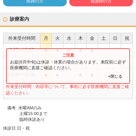
医師の方
看護師の方
診療案内
外来受付時間
月
火
水
木
金
土
日
祝
●
●
●
●
●
9:00
〜
12:00
●
お盆(8月中旬)は休診・休業の場合があります。来院前に必ず
9:00
〜
15:00
医療機関に直接ご確認ください。
●
●
●
●
13:30
〜
18:00
×閉じる
外来受付時間・内容等について、事前に必ず医療機関に直接ご確
認ください。
備考:
水曜AMのみ
土曜15:00まで
臨時休診あり
休診日:
日・祝