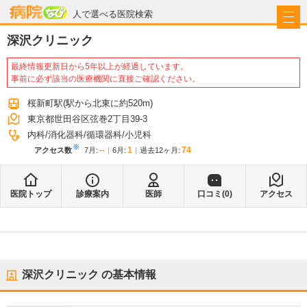
病院なび
人で選べる医院検索
深沢クリニック
最終情報更新日から5年以上が経過しています。
事前に必ず該当の医療機関に直接ご確認ください。
桜新町駅
(駅から
北東に約520m
)
東京都世田谷区弦巻2丁目39-3
内科
消化器科
循環器科
小児科
※
--
1
74
アクセス数
7月
:
6月
:
過去12ヶ月:
医院トップ
診療案内
医師
口コミ(
0
)
アクセス
深沢クリニック
の基本情報