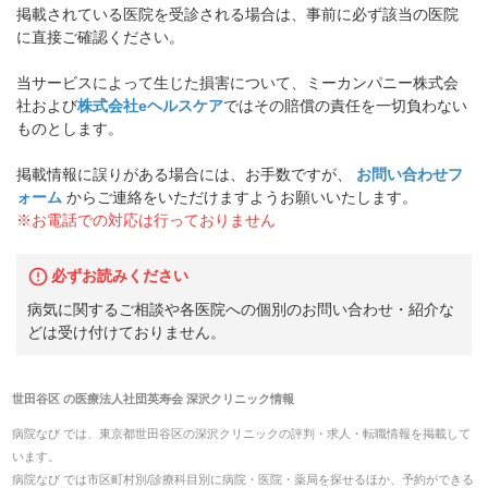
掲載されている医院を受診される場合は、事前に必ず該当の医院
に直接ご確認ください。
当サービスによって生じた損害について、ミーカンパニー株式会
社および
株式会社eヘルスケア
ではその賠償の責任を一切負わない
ものとします。
掲載情報に誤りがある場合には、お手数ですが、
お問い合わせフ
ォーム
からご連絡をいただけますようお願いいたします。
※お電話での対応は行っておりません
必ずお読みください
病気に関するご相談や各医院への個別のお問い合わせ・紹介な
どは受け付けておりません。
世田谷区
の
医療法人社団英寿会 深沢クリニック
情報
病院なび では、
東京都
世田谷区
の
深沢クリニック
の
評判・求人・転職
情報を掲載して
います。
病院なび では市区町村別/診療科目別に病院・医院・薬局を探せるほか、予約ができる