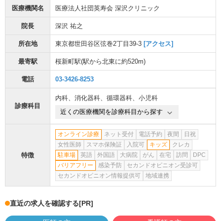
医療機関名
医療法人社団英寿会 深沢クリニック
院長
深沢 祐之
所在地
東京都世田谷区弦巻2丁目39-3
[アクセス]
最寄駅
桜新町駅
(駅から
北東に約520m
)
電話
03-3426-8253
内科
、
消化器科
、
循環器科
、
小児科
診療科目
近くの医療機関を診療科目から探す
オンライン診療
ネット受付
電話予約
夜間
日祝
女性医師
スマホ保険証
入院可
キッズ
クレカ
特徴
駐車場
英語
外国語
大病院
がん
在宅
訪問
DPC
バリアフリー
感染予防
セカンドオピニオン受診可
セカンドオピニオン情報提供可
地域連携
直近の求人を確認する
[PR]