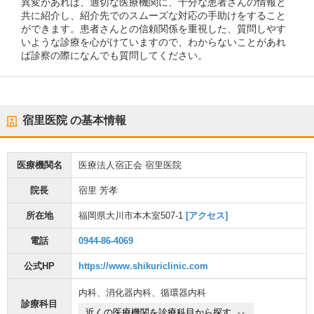
異変があれば、適切な医療機関に、十分な患者さんの情報と
共に紹介し、紹介先でのスムーズな対応の手助けをすること
ができます。患者さんとの信頼関係を重視した、質問しやす
いような診療を心がけていますので、わからないことがあれ
ば診察の際になんでも質問してください。
宿里医院
の基本情報
医療機関名
医療法人宿正会 宿里医院
院長
宿里 芳孝
所在地
福岡県大川市本木室507-1
[アクセス]
電話
0944-86-4069
公式HP
https://www.shikuriclinic.com
内科
、
消化器内科
、
循環器内科
診療科目
近くの医療機関を診療科目から探す