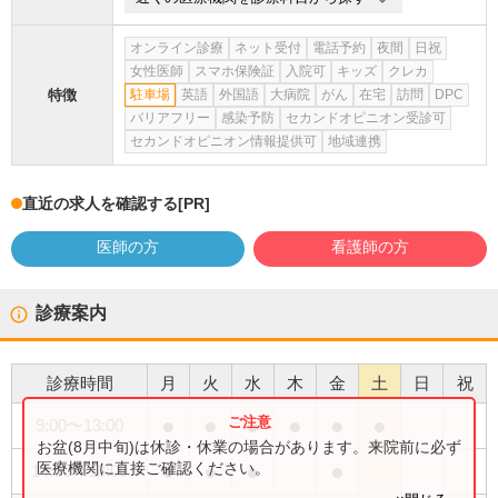
オンライン診療
ネット受付
電話予約
夜間
日祝
女性医師
スマホ保険証
入院可
キッズ
クレカ
特徴
駐車場
英語
外国語
大病院
がん
在宅
訪問
DPC
バリアフリー
感染予防
セカンドオピニオン受診可
セカンドオピニオン情報提供可
地域連携
直近の求人を確認する
[PR]
医師の方
看護師の方
診療案内
診療時間
月
火
水
木
金
土
日
祝
●
●
●
●
●
●
9:00
〜
13:00
お盆(8月中旬)は休診・休業の場合があります。来院前に必ず
●
●
●
●
医療機関に直接ご確認ください。
14:00
〜
18:00