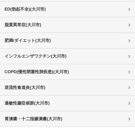
ED(勃起不全)
(
大川市
)
脂質異常症
(
大川市
)
肥満/ダイエット
(
大川市
)
インフルエンザワクチン
(
大川市
)
COPD(慢性閉塞性肺疾患)
(
大川市
)
逆流性食道炎
(
大川市
)
過敏性腸症候群
(
大川市
)
胃潰瘍・十二指腸潰瘍
(
大川市
)