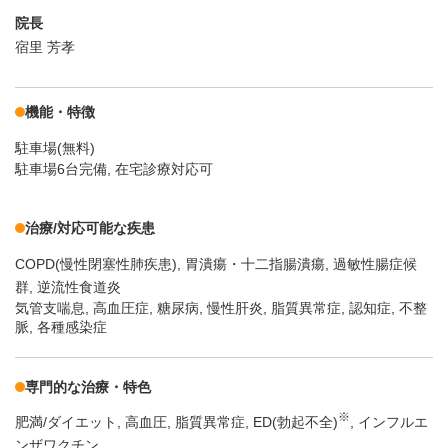
院長
宿里 芳孝
機能・特徴
駐車場(無料)
駐車場6台完備, 在宅診療対応可
治療/対応可能な疾患
COPD(慢性閉塞性肺疾患)
胃潰瘍・十二指腸潰瘍
過敏性腸症候
群
逆流性食道炎
気管支喘息, 高血圧症, 糖尿病, 慢性肝炎, 脂質異常症, 認知症, 不整
脈, 各種感染症
専門的な治療・特色
※
肥満/ダイエット
高血圧
脂質異常症
ED(勃起不全)
インフルエ
ンザワクチン