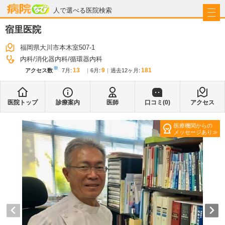
病院なび
人で選べる医院検索
宿里医院
福岡県大川市本木室507-1
内科
消化器内科
循環器内科
※
13
9
181
アクセス数
7月
:
6月
:
過去12ヶ月:
医院トップ
診療案内
医師
口コミ(
0
)
アクセス
医療機関からの
メッセージあり