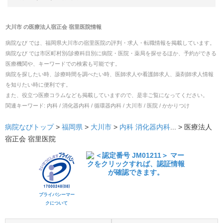
大川市
の
医療法人宿正会 宿里医院
情報
病院なび では、
福岡県
大川市
の
宿里医院
の
評判・求人・転職
情報を掲載しています。
病院なび では市区町村別/診療科目別に病院・医院・薬局を探せるほか、予約ができる
医療機関や、キーワードでの検索も可能です。
病院を探したい時、診療時間を調べたい時、医師求人や看護師求人、薬剤師求人情報
を知りたい時に便利です。
また、役立つ医療コラムなども掲載していますので、是非ご覧になってください。
関連キーワード:
内科 / 消化器内科 / 循環器内科 / 大川市 / 医院 / かかりつけ
病院なびトップ
>
福岡県
>
大川市
>
内科
消化器内科
... >
医療法人
宿正会 宿里医院
プライバシーマー
クについて