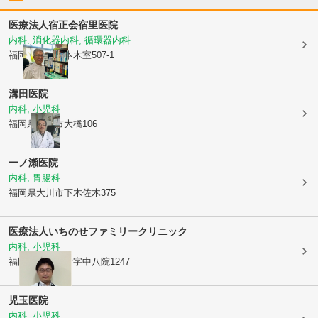
医療法人宿正会
宿里医院
内科, 消化器内科, 循環器内科
福岡県大川市
本木室507-1
溝田医院
内科, 小児科
福岡県大川市
大橋106
一ノ瀬医院
内科, 胃腸科
福岡県大川市
下木佐木375
医療法人
いちのせファミリークリニック
内科, 小児科
福岡県大川市
大字中八院1247
児玉医院
内科, 小児科