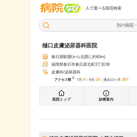
病院なび
人で選べる医院検索
樋口皮膚泌尿器科医院
春日原駅
(駅から
北西に約60m
)
福岡県春日市春日原北町3丁目39
皮膚科
泌尿器科
※
6
14
267
アクセス数
7月
:
6月
:
過去12ヶ月:
医院トップ
診療案内