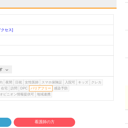
アクセス]
す
約
夜間
日祝
女性医師
スマホ保険証
入院可
キッズ
クレカ
在宅
訪問
DPC
バリアフリー
感染予防
オピニオン情報提供可
地域連携
看護師の方