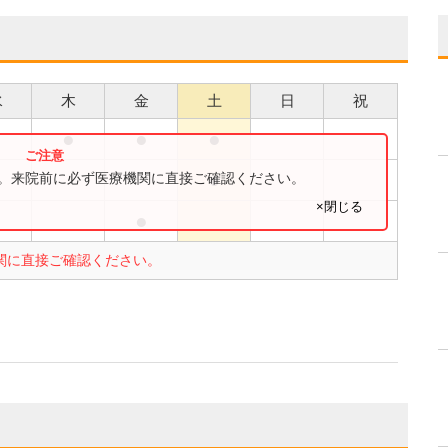
水
木
金
土
日
祝
●
●
●
●
●
す。来院前に必ず医療機関に直接ご確認ください。
×閉じる
●
●
関に直接ご確認ください。