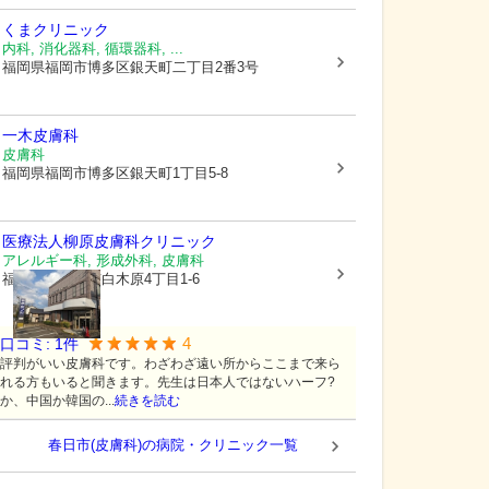
くまクリニック
内科, 消化器科, 循環器科, ...
福岡県福岡市博多区
銀天町二丁目2番3号
一木皮膚科
皮膚科
福岡県福岡市博多区
銀天町1丁目5-8
医療法人
柳原皮膚科クリニック
アレルギー科, 形成外科, 皮膚科
福岡県大野城市
白木原4丁目1-6
4
口コミ:
1
件
評判がいい皮膚科です。わざわざ遠い所からここまで来ら
れる方もいると聞きます。先生は日本人ではないハーフ?
か、中国か韓国の...
続きを読む
春日市(皮膚科)の病院・クリニック一覧