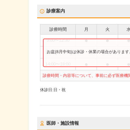
診療案内
診療時間
月
火
●
●
9:00
〜
12:30
お盆(8月中旬)は休診・休業の場合がありま
13:30
〜
15:00
●
●
14:00
〜
18:00
診療時間・内容等について、事前に必ず医療機
休診日:
日・祝
医師・施設情報