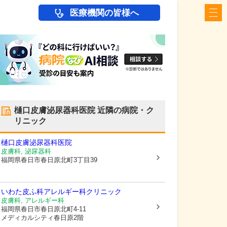
医療機関の皆様へ
樋口皮膚泌尿器科医院
近隣の病院・ク
リニック
樋口皮膚泌尿器科医院
皮膚科, 泌尿器科
福岡県春日市
春日原北町3丁目39
いわた皮ふ科アレルギー科クリニック
皮膚科, アレルギー科
福岡県春日市
春日原北町4-11
メディカルシティ春日原2階