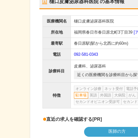
樋口皮膚泌尿器科医院
の基本情報
医療機関名
樋口皮膚泌尿器科医院
所在地
福岡県春日市春日原北町3丁目39
[
最寄駅
春日原駅
(駅から
北西に約60m
)
電話
092-581-0343
皮膚科
、
泌尿器科
診療科目
近くの医療機関を診療科目から探
オンライン診療
ネット受付
電話予
特徴
駐車場
英語
外国語
大病院
がん
セカンドオピニオン受診可
セカンド
直近の求人を確認する
[PR]
医師の方