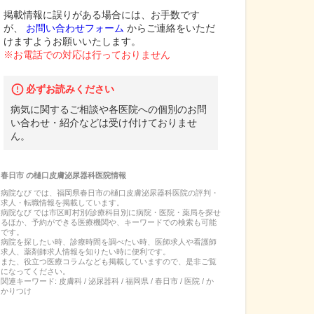
掲載情報に誤りがある場合には、お手数です
が、
お問い合わせフォーム
からご連絡をいただ
けますようお願いいたします。
※お電話での対応は行っておりません
必ずお読みください
病気に関するご相談や各医院への個別のお問
い合わせ・紹介などは受け付けておりませ
ん。
春日市
の
樋口皮膚泌尿器科医院
情報
病院なび では、
福岡県
春日市
の
樋口皮膚泌尿器科医院
の
評判・
求人・転職
情報を掲載しています。
病院なび では市区町村別/診療科目別に病院・医院・薬局を探せ
るほか、予約ができる医療機関や、キーワードでの検索も可能
です。
病院を探したい時、診療時間を調べたい時、医師求人や看護師
求人、薬剤師求人情報を知りたい時に便利です。
また、役立つ医療コラムなども掲載していますので、是非ご覧
になってください。
関連キーワード:
皮膚科 / 泌尿器科 / 福岡県 / 春日市 / 医院 / か
かりつけ