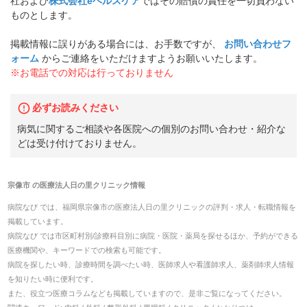
社および
株式会社eヘルスケア
ではその賠償の責任を一切負わない
ものとします。
掲載情報に誤りがある場合には、お手数ですが、
お問い合わせフ
ォーム
からご連絡をいただけますようお願いいたします。
※お電話での対応は行っておりません
必ずお読みください
病気に関するご相談や各医院への個別のお問い合わせ・紹介な
どは受け付けておりません。
宗像市
の
医療法人日の里クリニック
情報
病院なび では、
福岡県
宗像市
の
医療法人日の里クリニック
の
評判・求人・転職
情報を
掲載しています。
病院なび では市区町村別/診療科目別に病院・医院・薬局を探せるほか、予約ができる
医療機関や、キーワードでの検索も可能です。
病院を探したい時、診療時間を調べたい時、医師求人や看護師求人、薬剤師求人情報
を知りたい時に便利です。
また、役立つ医療コラムなども掲載していますので、是非ご覧になってください。