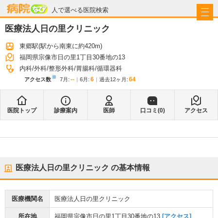
病院なび
人で選べる医院検索
医療法人日の里クリニック
東郷駅
(駅から
南東に約420m
)
福岡県宗像市日の里1丁目30番地の13
内科
外科
整形外科
胃腸科
循環器科
※
--
6
64
アクセス数
7月
:
6月
:
過去12ヶ月:
医院トップ
診療案内
医師
口コミ(
0
)
アクセス
医療法人日の里クリニック
の基本情報
医療機関名
医療法人日の里クリニック
所在地
福岡県宗像市日の里1丁目30番地の13
[アクセス]