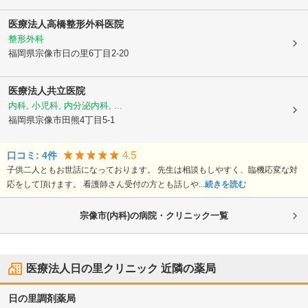
医療法人
高橋整形外科医院
整形外科
福岡県宗像市
日の里6丁目2-20
医療法人
共立医院
内科, 小児科, 内分泌内科, ...
福岡県宗像市
田熊4丁目5-1
4.5
口コミ:
4
件
子供二人ともお世話になっております。 先生は相談もしやすく、臨機応変な対
応をして頂けます。 看護師さん受付の方とも話しや...
続きを読む
宗像市(内科)の病院・クリニック一覧
医療法人日の里クリニック
近隣の薬局
日の里調剤薬局