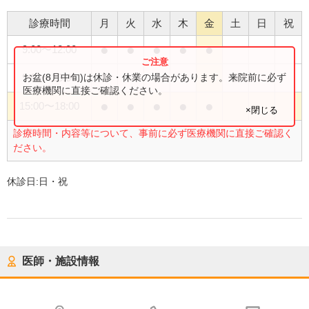
診療時間
月
火
水
木
金
土
日
祝
●
●
●
●
●
9:00
〜
12:00
●
お盆(8月中旬)は休診・休業の場合があります。来院前に必ず
9:00
〜
13:00
医療機関に直接ご確認ください。
●
●
●
●
●
15:00
〜
18:00
×閉じる
診療時間・内容等について、事前に必ず医療機関に直接ご確認く
ださい。
休診日:
日・祝
医師・施設情報