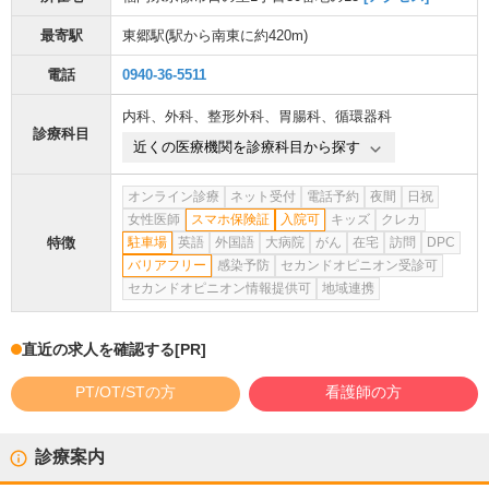
最寄駅
東郷駅
(駅から
南東に約420m
)
電話
0940-36-5511
内科
、
外科
、
整形外科
、
胃腸科
、
循環器科
診療科目
近くの医療機関を診療科目から探す
オンライン診療
ネット受付
電話予約
夜間
日祝
女性医師
スマホ保険証
入院可
キッズ
クレカ
特徴
駐車場
英語
外国語
大病院
がん
在宅
訪問
DPC
バリアフリー
感染予防
セカンドオピニオン受診可
セカンドオピニオン情報提供可
地域連携
直近の求人を確認する
[PR]
PT/OT/STの方
看護師の方
診療案内