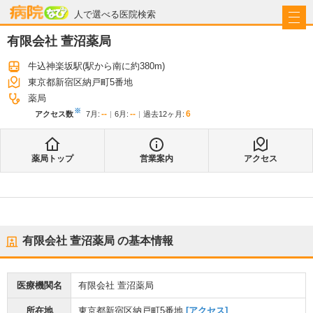
病院なび
人で選べる医院検索
有限会社 萱沼薬局
牛込神楽坂駅
(駅から
南に約380m
)
東京都新宿区納戸町5番地
薬局
※
--
--
6
アクセス数
7月
:
6月
:
過去12ヶ月:
薬局トップ
営業案内
アクセス
有限会社 萱沼薬局
の基本情報
医療機関名
有限会社 萱沼薬局
所在地
東京都新宿区納戸町5番地
[アクセス]