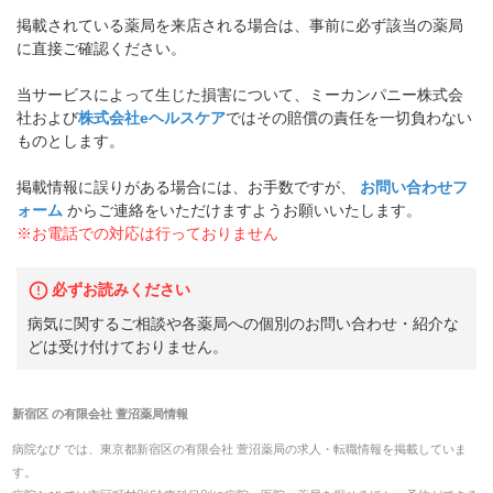
掲載されている薬局を来店される場合は、事前に必ず該当の薬局
に直接ご確認ください。
当サービスによって生じた損害について、ミーカンパニー株式会
社および
株式会社eヘルスケア
ではその賠償の責任を一切負わない
ものとします。
掲載情報に誤りがある場合には、お手数ですが、
お問い合わせフ
ォーム
からご連絡をいただけますようお願いいたします。
※お電話での対応は行っておりません
必ずお読みください
病気に関するご相談や各薬局への個別のお問い合わせ・紹介な
どは受け付けておりません。
新宿区
の
有限会社 萱沼薬局
情報
病院なび では、
東京都
新宿区
の
有限会社 萱沼薬局
の
求人・転職
情報を掲載していま
す。