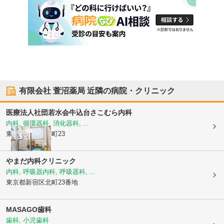
有限会社 萱沼薬局
近隣の病院・クリニック
医療法人社団若水会
牛込台さこむら内科
内科, 循環器科, 消化器科, ...
東京都新宿区
中町23
やまだ内科クリニック
内科, 呼吸器内科, 呼吸器科, ...
東京都新宿区
北町23番地
MASAGO歯科
歯科, 小児歯科