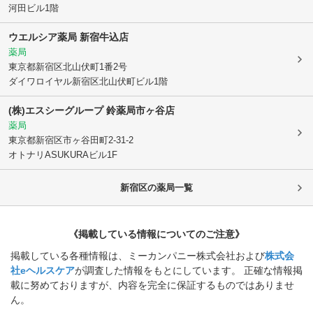
河田ビル1階
ウエルシア薬局 新宿牛込店
薬局
東京都新宿区
北山伏町1番2号
ダイワロイヤル新宿区北山伏町ビル1階
(株)エスシーグループ 鈴薬局市ヶ谷店
薬局
東京都新宿区
市ヶ谷田町2-31-2
オトナリASUKURAビル1F
新宿区
の薬局一覧
《掲載している情報についてのご注意》
掲載している各種情報は、ミーカンパニー株式会社および
株式会
社eヘルスケア
が調査した情報をもとにしています。 正確な情報掲
載に努めておりますが、内容を完全に保証するものではありませ
ん。