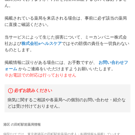
ん。
掲載されている薬局を来店される場合は、事前に必ず該当の薬局
に直接ご確認ください。
当サービスによって生じた損害について、ミーカンパニー株式会
社および
株式会社eヘルスケア
ではその賠償の責任を一切負わない
ものとします。
掲載情報に誤りがある場合には、お手数ですが、
お問い合わせフ
ォーム
からご連絡をいただけますようお願いいたします。
※お電話での対応は行っておりません
必ずお読みください
病気に関するご相談や各薬局への個別のお問い合わせ・紹介な
どは受け付けておりません。
港区
の
田町駅前薬局
情報
病院なび では、
東京都
港区
の
田町駅前薬局
の
求人・転職
情報を掲載しています。