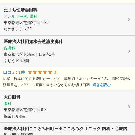
たまち恒清会眼科
アレルギー科, 眼科
東京都港区
芝浦3丁目1-32
なぎさテラス3F
医療法人社団如水会芝浦皮膚科
皮膚科
東京都港区
芝浦三丁目6番1号
ふじやビル3階
3
口コミ:
1
件
症状、投薬に関する説明が一切なく、診察時「あ～」の一言のみ。 問診票記載
済項目を、パソコン画面に向かいながらの紋切り口調...
続きを読む
大口眼科
眼科
東京都港区
芝浦3丁目6-3
協栄ビル4階
医療法人社団こころみ
田町三田こころみクリニック 内科・心療内