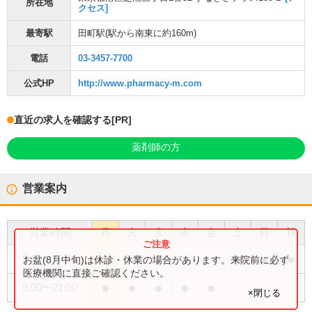
所在地
クセス]
最寄駅
田町駅
(駅から
南東に約160m
)
電話
03-3457-7700
公式HP
http://www.pharmacy-m.com
直近の求人を確認する
[PR]
薬剤師の方
営業案内
営業時間
月
火
水
木
金
土
日
祝
●
●
●
9:00
〜
18:00
お盆(8月中旬)は休診・休業の場合があります。来院前に必ず
医療機関に直接ご確認ください。
●
●
●
●
●
9:00
〜
21:00
×閉じる