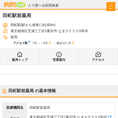
病院なび
人で選べる医院検索
田町駅前薬局
田町駅
(駅から
南東に約160m
)
東京都港区芝浦三丁目1番32号 なぎさテラス108-B
薬局
※
--
2
5
アクセス数
7月
:
6月
:
過去12ヶ月:
薬局トップ
営業案内
アクセス
田町駅前薬局
の基本情報
医療機関名
田町駅前薬局
東京都港区芝浦三丁目1番32号 なぎさテラス108-B
[ア