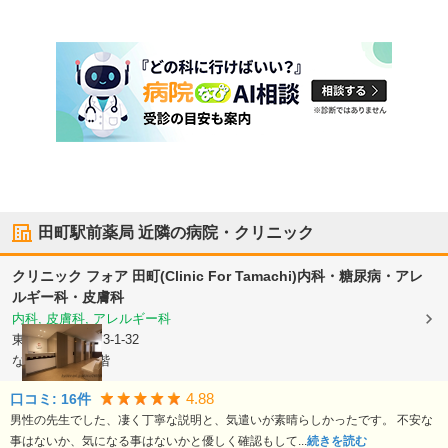
田町駅前薬局
近隣の病院・クリニック
クリニック フォア 田町(Clinic For Tamachi)内科・糖尿病・アレ
ルギー科・皮膚科
内科, 皮膚科, アレルギー科
東京都港区
芝浦3-1-32
なぎさテラス4階
4.88
口コミ:
16
件
男性の先生でした、凄く丁寧な説明と、気遣いが素晴らしかったです。 不安な
事はないか、気になる事はないかと優しく確認もして...
続きを読む